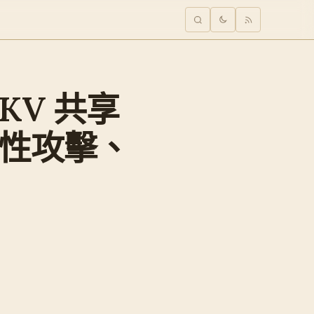
 QKV 共享
致性攻擊、