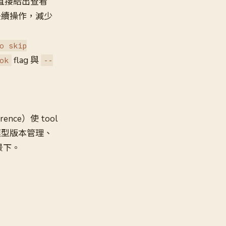
後直接給出查看
斷後續操作，減少
o skip
flag 與
ok
--
ence）使 tool
、模型版本管理、
景下。