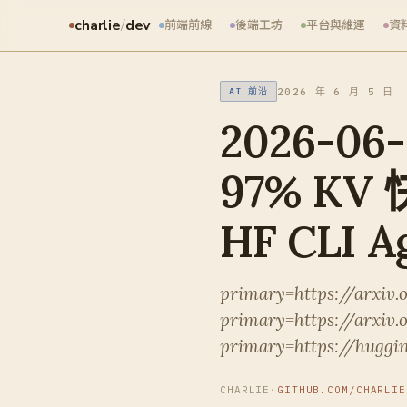
charlie
/
dev
前端前線
後端工坊
平台與維運
資
2026 年 6 月 5 日
AI 前沿
2026-06
97% K
HF CLI 
primary=https://arxiv
primary=https://arxiv.
primary=https://huggin
CHARLIE
·
GITHUB.COM/CHARLIE