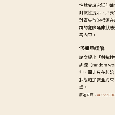
性就會讓它延伸這
對抗性提示，只要
對齊失敗的根源在於
跡的危險延伸狀態
害內容。
修補與緩解
論文提出「
對抗性安全
訓練（random w
伸，而非只在起始 
狀態施加安全約束
證。
原始來源：
arXiv:260