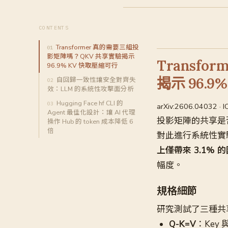
CONTENTS
Transformer 真的需要三組投
影矩陣嗎？QKV 共享實驗揭示
Transf
96.9% KV 快取壓縮可行
揭示 96.9
自回歸一致性讓安全對齊失
效：LLM 的系統性攻擊面分析
Hugging Face hf CLI 的
arXiv:2606.04032 · I
Agent 最佳化設計：讓 AI 代理
投影矩陣的共享是否會破
操作 Hub 的 token 成本降低 6
倍
對此進行系統性實
上僅帶來 3.1% 
幅度。
規格細節
研究測試了三種共
Q-K=V
：Key 