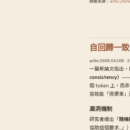
原始來源：
arXiv:260
自回歸一致
arXiv:2606.04168 ·
一篇新論文指出，
consistency）
—
個 token 上
容就能「搭便車」
漏洞機制
研究者提出「
隨機插
協助這個要求...