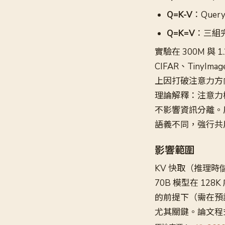
Q=K-V
：Que
Q=K=V
：三組
實驗在 300M 與 
CIFAR、Tiny
上因打破注意力方
理論解釋：注意力機
不影響資訊分離。反
語義不同，強行共
影響範圍
KV 快取（推理時儲
70B 模型在 12
的前提下（需在預
尤其關鍵。論文程式碼已