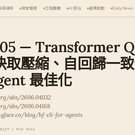
料與儲存
資安雷達
工程趣聞
AI 前沿
產業脈動
Daily News
-05 — Transformer
V 快取壓縮、自回歸一
Agent 最佳化
.org/abs/2606.04032
org/abs/2606.04168
gface.co/blog/hf-cli-for-agents
0227
·
1 MIN READ