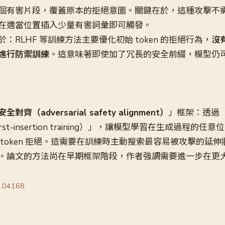
個有害片段，覆蓋原本的拒絕意圖。關鍵在於，這種攻擊不
在適當位置插入少量有害詞彙即可觸發。
：RLHF 等訓練方法主要優化初始 token 的拒絕行為，
沒
進行防禦訓練
。這意味著即使加了冗長的安全前綴，模型仍
對齊（adversarial safety alignment）
」框架：透過
orst-insertion training）」，讓模型學習在生成過程的
token 拒絕。這需要在訓練時主動搜索最容易被攻擊的延
。論文的方法尚在早期框架階段，作者強調需要進一步在更
6.04168