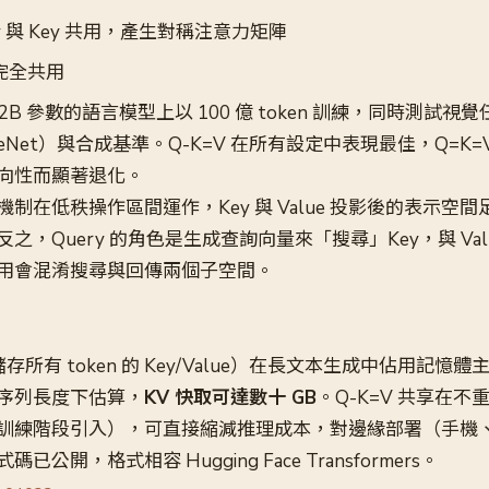
ry 與 Key 共用，產生對稱注意力矩陣
完全共用
1.2B 參數的語言模型上以 100 億 token 訓練，同時測試視
ImageNet）與合成基準。Q-K=V 在所有設定中表現最佳，Q=K
向性而顯著退化。
制在低秩操作區間運作，Key 與 Value 投影後的表示空
之，Query 的角色是生成查詢向量來「搜尋」Key，與 Va
用會混淆搜尋與回傳兩個子空間。
存所有 token 的 Key/Value）在長文本生成中佔用記憶
8K 序列長度下估算，
KV 快取可達數十 GB
。Q-K=V 共享在
訓練階段引入），可直接縮減推理成本，對邊緣部署（手機
公開，格式相容 Hugging Face Transformers。