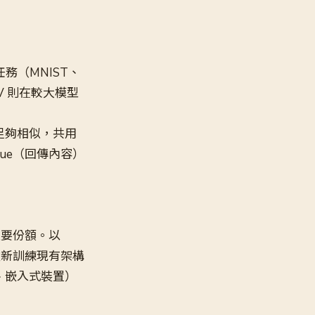
覺任務（MNIST、
=V 則在較大模型
間足夠相似，共用
lue（回傳內容）
體主要份額。以
不重新訓練現有架構
、嵌入式裝置）