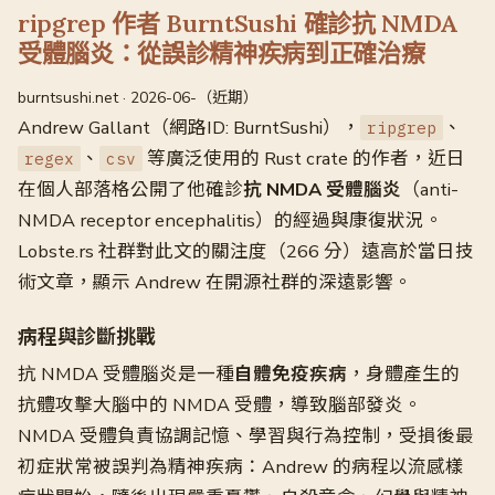
ripgrep 作者 BurntSushi 確診抗 NMDA
受體腦炎：從誤診精神疾病到正確治療
burntsushi.net · 2026-06-（近期）
Andrew Gallant（網路ID: BurntSushi），
、
ripgrep
、
等廣泛使用的 Rust crate 的作者，近日
regex
csv
在個人部落格公開了他確診
抗 NMDA 受體腦炎
（anti-
NMDA receptor encephalitis）的經過與康復狀況。
Lobste.rs 社群對此文的關注度（266 分）遠高於當日技
術文章，顯示 Andrew 在開源社群的深遠影響。
病程與診斷挑戰
抗 NMDA 受體腦炎是一種
自體免疫疾病
，身體產生的
抗體攻擊大腦中的 NMDA 受體，導致腦部發炎。
NMDA 受體負責協調記憶、學習與行為控制，受損後最
初症狀常被誤判為精神疾病：Andrew 的病程以流感樣