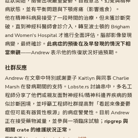
症狀開始，隨後出現嚴重憂鬱、自殺意念、幻覺與精神
病狀態，並有平衡問題與下顎疼痛（影響進食）。
他在精神科病房接受了一段時間的治療，但未獲診斷突
破，直到神經科醫師會診介入，轉至波士頓的 Brigham
and Women's Hospital 才進行全面評估，腦部影像發現
病變，最終確診。
此病症的預後在及早發現的情況下相
當樂觀
——Andrew 表示他的恢復狀況好過預期。
社群反應
Andrew 在文章中特別感謝妻子 Kaitlyn 與同事 Charlie
Marsh 在發病期間的支持。Lobste.rs 討論串中，多名工
程師分享了他們或親友面對神經科/精神科邊界疾病的類
似診斷困境，並呼籲工程師社群提高對「看起來像憂鬱
症但可能有器質性根源」的病症警覺性。目前 Andrew
正在接受藥物減量，並參與一項臨床試驗；
ripgrep 與
相關 crate 的維護狀況正常
。