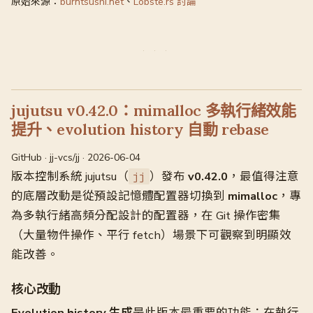
原始來源：
burntsushi.net
、
Lobste.rs 討論
jujutsu v0.42.0：mimalloc 多執行緒效能
提升、evolution history 自動 rebase
GitHub · jj-vcs/jj · 2026-06-04
版本控制系統 jujutsu（
）發布
v0.42.0
，最值得注意
jj
的底層改動是從預設記憶體配置器切換到
mimalloc
，專
為多執行緒高頻分配設計的配置器，在 Git 操作密集
（大量物件操作、平行 fetch）場景下可觀察到明顯效
能改善。
核心改動
Evolution history 生成
是此版本最重要的功能：在執行