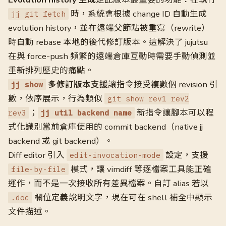
時，系統會根據 change ID 自動生成
jj git fetch
evolution history，並在遠端父節點被重寫（rewrite）
時自動 rebase 本地的後代修訂版本。這解決了 jujutsu
在與 force-push 頻繁的遠端倉庫互動時需要手動偵測並
重新排列歷史的痛點。
多修訂版本支援
讓指令接受複數個 revision 引
jj show
數，依序展示，行為類似
git show rev1 rev2
；
新指令讓腳本可以程
rev3
jj util backend name
式化識別當前倉庫使用的 commit backend（native jj
backend 或 git backend）。
Diff editor 引入
設定，支援
edit-invocation-mode
模式，讓 vimdiff 等逐檔案工具能正確
file-by-file
運作，而不是一次接收所有差異檔案。自訂 alias 若以
欄位定義說明文字，現在可在 shell 補全中顯示
.doc
文件描述。