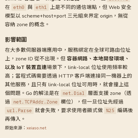
在
與
上是不同的通信端點，但 Web 安全
eth0
eth1
模型以 scheme+host+port 三元組來界定 origin，無從
容納 zone 的概念。
影響範圍
在大多數伺服器端應用中，服務綁定在全球可路由位址
上，zone ID 從不出現。但
容器網路、本地開發環境、
以及 IoT 裝置直連
場景下，link-local 位址使用頻率較
高；當程式碼需要透過 HTTP 客戶端連接同一機器上的
其他服務，且只有 link-local 位址可用時，就會撞上這
個問題。Go 的解法是在
層面支援 zone（透
net.Dial
過
欄位），但一旦位址先經過
net.TCPAddr.Zone
就會失敗，要求使用者顯式做
編碼後
url.Parse
%25
再傳入。
原始來源：
xeiaso.net