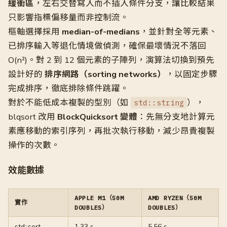
緩衝區
，左右交替寫入而不插入條件分支，讓比較結果
只影響指標偏移量而非控制流。
樞軸選擇採用
median-of-medians
，並針對全等元素、
已排序輸入等退化情境做偵測，確保最壞情況不落回
O(n²)。對 2 到 12 個元素的子陣列，演算法切換到預先
設計好的
排序網路（sorting networks）
，以固定步驟
完成排序，徹底排除條件跳躍。
對於不能低成本複製的型別（如
），
std::string
blqsort 改用
BlockQuicksort 變體
：先無分支地計算元
素應移動的索引序列，再批次執行移動，減少昂貴複製
操作的次數。
效能數據
APPLE M1（50M
AMD RYZEN（50M
實作
DOUBLES）
DOUBLES）
std::sort
1.33 s
5.56 s