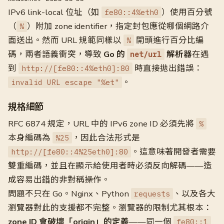
IPv6 link-local 位址（如
）使用百分號
fe80::4%eth0
（
）附加 zone identifier，指定封包應從哪個網路介
%
面送出。然而 URL 規範同樣以
開頭進行百分比編
%
碼，兩者語義衝突，導致
Go 的
解析器
在遇
net/url
到
時直接拋出錯誤：
http://[fe80::4%eth0]:80
。
invalid URL escape "%et"
規格細節
RFC 6874 規定，URL 中的 IPv6 zone ID 必須先將
%
本身編碼為
，因此合法形式是
%25
。這意味著開發者需要
http://[fe80::4%25eth0]:80
雙重編碼，並且在顯示給使用者時必須反向解碼——造
成容易出錯的非對稱操作。
問題不只在 Go。Nginx、Python
、以及各大
requests
瀏覽器對此的支援都不完整。瀏覽器的限制尤其根本：
zone ID 會破壞「origin」的定義
——同一個
fe80::1