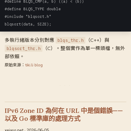
#define BLQS_CMP(a, b) ((a) < (b))

#define BLQS_TYPE double

#include "blqsort.h"

blqsort(data, SIZE);
多執行緒版本分別對應
（C++）與
blqs_thr.h
（C）。整個實作為單一標頭檔，無外
blqsort_thr.h
部依賴。
原始來源：
tiki.li blog
IPv6 Zone ID 為何在 URL 中是個錯誤——
以及 Go 標準庫的處理方式
xeiaso.net · 2026-06-05