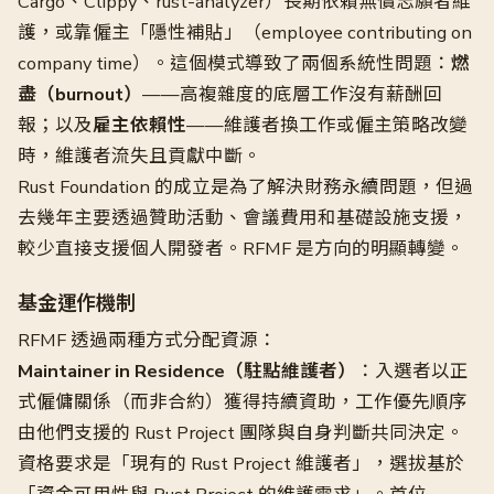
Cargo、Clippy、rust-analyzer）長期依賴無償志願者維
護，或靠僱主「隱性補貼」（employee contributing on
company time）。這個模式導致了兩個系統性問題：
燃
盡（burnout）
——高複雜度的底層工作沒有薪酬回
報；以及
雇主依賴性
——維護者換工作或僱主策略改變
時，維護者流失且貢獻中斷。
Rust Foundation 的成立是為了解決財務永續問題，但過
去幾年主要透過贊助活動、會議費用和基礎設施支援，
較少直接支援個人開發者。RFMF 是方向的明顯轉變。
基金運作機制
RFMF 透過兩種方式分配資源：
Maintainer in Residence（駐點維護者）
：入選者以正
式僱傭關係（而非合約）獲得持續資助，工作優先順序
由他們支援的 Rust Project 團隊與自身判斷共同決定。
資格要求是「現有的 Rust Project 維護者」，選拔基於