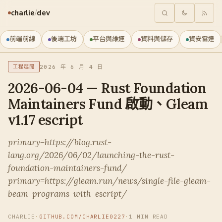
charlie
/
dev
前端前線
後端工坊
平台與維運
資料與儲存
資安雷達
2026 年 6 月 4 日
工程趣聞
2026-06-04 — Rust Foundation
Maintainers Fund 啟動、Gleam
v1.17 escript
primary=https://blog.rust-
lang.org/2026/06/02/launching-the-rust-
foundation-maintainers-fund/
primary=https://gleam.run/news/single-file-gleam-
beam-programs-with-escript/
CHARLIE
·
GITHUB.COM/CHARLIE0227
·
1 MIN READ