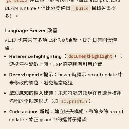
產出單一靜態執行檔（雖然 escript 仍依賴
go build
BEAM runtime，但比分發整個
目錄省事得
_build
多）。
Language Server 改善
v1.17 也帶來了多項 LSP 功能更新，提升日常開發體
驗：
Reference highlighting（
）
：
documentHighlight
游標停在變數上時，LSP 高亮所有引用位置
Record update 提示
：hover 時顯示 record update 中
未修改的欄位，避免無意略過
型別感知的匯入建議
：未知符號錯誤現在建議含模組
名稱的全限定形式（如
）
io.println
Code actions 新增
：建立缺失模組、移除多餘 record
update、修正 guard 中的運算子錯誤