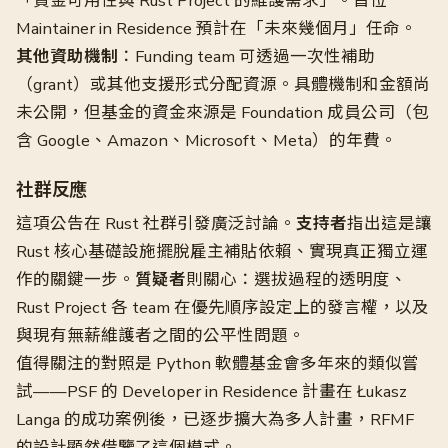
「資金可用性與 Rust Project 的維護需求」。首位
Maintainer in Residence 預計在「未來幾個月」任命。
其他資助機制
：Funding team 可透過一次性補助
（grant）或其他支援形式分配資源。具體機制和金額尚
未公開，但基金的資金來源是 Foundation 成員公司（包
含 Google、Amazon、Microsoft、Meta）的年費。
社群反應
這項公告在 Rust 社群引發廣泛討論。
支持者
指出這是讓
Rust 核心基礎設施擺脫雇主補貼依賴、實現真正獨立運
作的關鍵一步。
質疑者
則關心：選拔過程的透明度、
Rust Project 各 team 在優先順序設定上的發言權，以及
與現有無薪維護者之間的公平性問題。
值得關注的對照是 Python 軟體基金會多年來的類似嘗
試——PSF 的 Developer in Residence 計畫在 Łukasz
Langa 的成功案例後，已逐步擴大為多人計畫，RFMF
的設計顯然借鑒了這個模式。