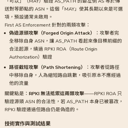
「可以」（MAY）驗證 AS_PATH 的最左側 AS 等於傳
送對等節點的 ASN。這個「MAY」使其長期以來是可選
項，預設通常未啟用。
First AS Enforcement 針對的兩類攻擊：
偽造源頭攻擊（Forged Origin Attack）
：攻擊者完
全移除自身 ASN，讓 AS_PATH 看起來像目標前綴的
合法起源，繞過 RPKI ROA（Route Origin
Authorization）驗證
路徑截短攻擊（Path Shortening）
：攻擊者從路徑
中移除自身，人為縮短路由跳數，吸引原本不應經過
他的流量
關鍵點是：
RPKI 無法抵禦這兩類攻擊
——RPKI ROA 只
驗證源頭 ASN 的合法性，若 AS_PATH 本身已被篡改，
RPKI 驗證通過但路由仍是偽造的。
技術實作與測試結果