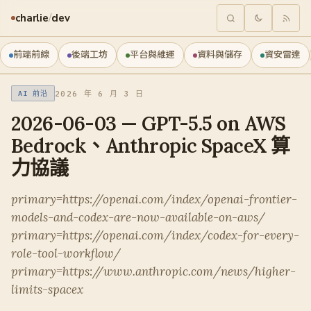
charlie
/
dev
前端前線
後端工坊
平台與維運
資料與儲存
資安雷達
2026 年 6 月 3 日
AI 前沿
2026-06-03 — GPT-5.5 on AWS
Bedrock、Anthropic SpaceX 算
力協議
primary=https://openai.com/index/openai-frontier-
models-and-codex-are-now-available-on-aws/
primary=https://openai.com/index/codex-for-every-
role-tool-workflow/
primary=https://www.anthropic.com/news/higher-
limits-spacex