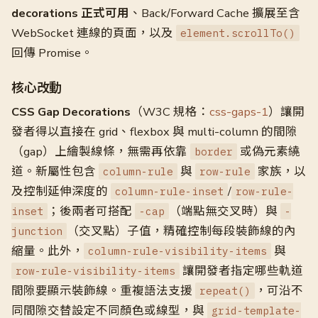
decorations 正式可用
、Back/Forward Cache 擴展至含
WebSocket 連線的頁面，以及
element.scrollTo()
回傳 Promise。
核心改動
CSS Gap Decorations
（W3C 規格：
css-gaps-1
）讓開
發者得以直接在 grid、flexbox 與 multi-column 的間隙
（gap）上繪製線條，無需再依靠
或偽元素繞
border
道。新屬性包含
與
家族，以
column-rule
row-rule
及控制延伸深度的
/
column-rule-inset
row-rule-
；後兩者可搭配
（端點無交叉時）與
inset
-cap
-
（交叉點）子值，精確控制每段裝飾線的內
junction
縮量。此外，
與
column-rule-visibility-items
讓開發者指定哪些軌道
row-rule-visibility-items
間隙要顯示裝飾線。重複語法支援
，可沿不
repeat()
同間隙交替設定不同顏色或線型，與
grid-template-