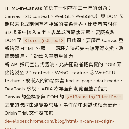
HTML-in-Canvas
解決了一個存在二十年的問題：
Canvas（2D context、WebGL、WebGPU）與 DOM 長
期以來形成兩個互不相通的渲染世界。開發者若想在
3D 場景中嵌入文字、表單或可聚焦元素，要麼複製
DOM 至
再截圖，要麼用 Canvas 重
<foreignObject>
新繪製 HTML 外觀——兩種方法都失去無障礙支援、瀏
覽器翻譯、自動填入等原生能力。
新 API 採用宣告式語法，允許開發者把真實的 DOM 節
點繪製至 2D context、WebGL texture 或 WebGPU
texture。被嵌入的節點保留 find-in-page、dark mode、
DevTools 檢視、ARIA 樹等全部瀏覽器整合能力。
Canvas 的坐標系與 DOM 的
getBoundingClientRect
之間的映射由瀏覽器管理，事件命中測試也相應更新。
Origin Trial 文件發布於
developer.chrome.com/blog/html-in-canvas-origin-