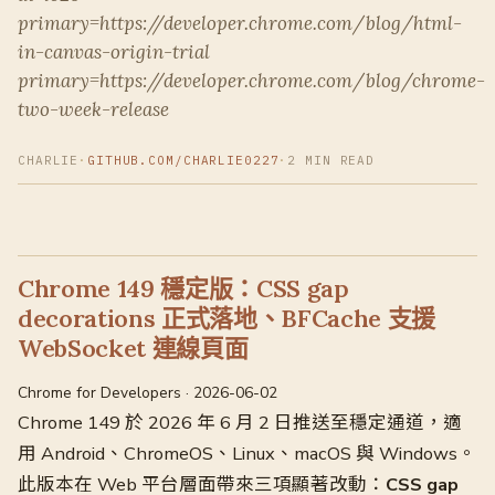
primary=https://developer.chrome.com/blog/html-
in-canvas-origin-trial
primary=https://developer.chrome.com/blog/chrome-
two-week-release
CHARLIE
·
GITHUB.COM/CHARLIE0227
·
2 MIN READ
Chrome 149 穩定版：CSS gap
decorations 正式落地、BFCache 支援
WebSocket 連線頁面
Chrome for Developers · 2026-06-02
Chrome 149 於 2026 年 6 月 2 日推送至穩定通道，適
用 Android、ChromeOS、Linux、macOS 與 Windows。
此版本在 Web 平台層面帶來三項顯著改動：
CSS gap