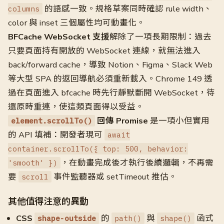
的語感一致。規格草案同時確認 rule width、
columns
color 與 inset 三個屬性均可動畫化。
BFCache WebSocket 支援
解除了一項長期限制：過去
只要頁面持有開放的 WebSocket 連線，就無法進入
back/forward cache，導致 Notion、Figma、Slack Web
等大型 SPA 的返回導航必須重新載入。Chrome 149 透
過在頁面進入 bfcache 時先行靜默斷開 WebSocket，待
還原時重連，使這類頁面得以受益。
回傳 Promise
是一項小但實用
element.scrollTo()
的 API 填補：開發者現可
await
container.scrollTo({ top: 500, behavior:
，在動畫完成後才執行後續邏輯，不再需
'smooth' })
要
事件監聽器或 setTimeout 推估。
scroll
其他值得注意的異動
CSS
的
與
函式
shape-outside
path()
shape()