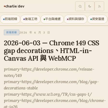
charlie
/
dev
前端前線
後端工坊
平台與維運
資料與儲存
資安雷達
2026 年 6 月 3 日
前端前線
2026-06-03 — Chrome 149 CSS
gap decorations、HTML-in-
Canvas API 與 WebMCP
primary=https://developer.chrome.com/release-
notes/149
primary=https://developer.chrome.com/blog/gap-
decorations-stable
primary=https://www.w3.org/TR/css-gaps-1/
primary=https://developer.chrome.com/blog/chrome-
at-io26