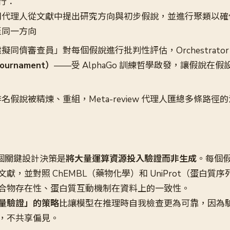
行：
用代理人從文獻中提出研究方向與初步假說，並進行聚類以確
至同一方向
擬同儕審查員」對每個假說進行批判性評估，Orchestrator
ournament）
——受 AlphaGo 訓練哲學啟發，讓假說在
名假說被精煉、重組，Meta-review 代理人匯總多條路徑
 的一個關鍵設計決策是
將大量運算資源投入驗證而非生成
。每個
獻，並對照 ChEMBL（藥物化學）和 UniProt（蛋白質序
合物存在性、蛋白質互動機制在資料上的一致性。
量驗證」的策略
比讓模型在推理時自我檢查更為可靠，因為
，不共享偏見。