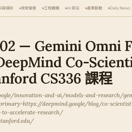
料與儲存
資安雷達
工程趣聞
AI 前沿
產業脈動
Daily News
02 — Gemini Omni 
pMind Co-Scient
ford CS336 課程
google/innovation-and-ai/models-and-research/ge
rimary=https://deepmind.google/blog/co-scientist
-to-accelerate-research/
stanford.edu/