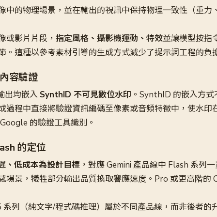
像中的物理場景，並在輸出的視訊中保持物理一致性（重力
像或影片片段，
指定風格、攝影機運動、特效
並讓模型按指
節。這種以參考素材引導的生成方式減少了提示詞工程的負
印與內容驗證
的輸出均嵌入
SynthID 不可見數位水印
。SynthID 的嵌入
成過程中直接將驗證資訊編碼至像素或音頻特徵中，使水印
Google 的驗證工具識別。
Flash 的定位
低延遲、低成本為設計目標
，對應 Gemini 產品線中 Flash 
場景，犧牲部分輸出品質換取響應速度。Pro 或更高階的 Om
ini 3.5 系列（純文字/程式碼推理）屬於不同產品線，而非後者