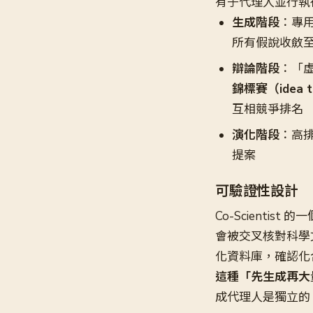
有子代理人並行執
生成階段
：專
所有假說收斂
辯論階段
：「虛
錦標賽（idea t
互相競爭排名
演化階段
：高排
提案
可驗證性設計
Co-Scientist
會被交叉核對科學文
化資料庫，確認化
這種「先生成再大
成代理人是獨立的