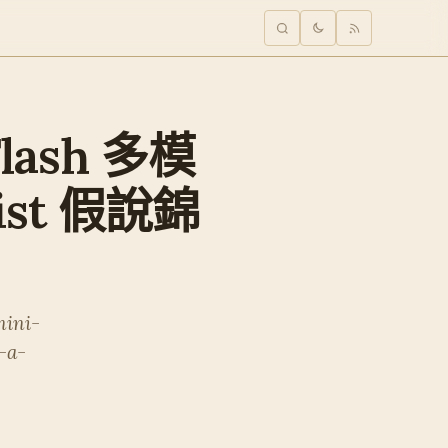
Flash 多模
ist 假說錦
mini-
-a-