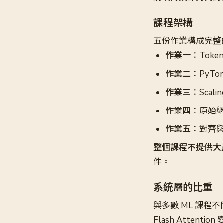
課程架構
五份作業構成完整的訓
作業一
：Token
作業二
：PyTor
作業三
：Sca
作業四
：原始
作業五
：對齊與
整個課程不提供大量 
件。
系統層的比重
與多數 ML 課程不同
Flash Att