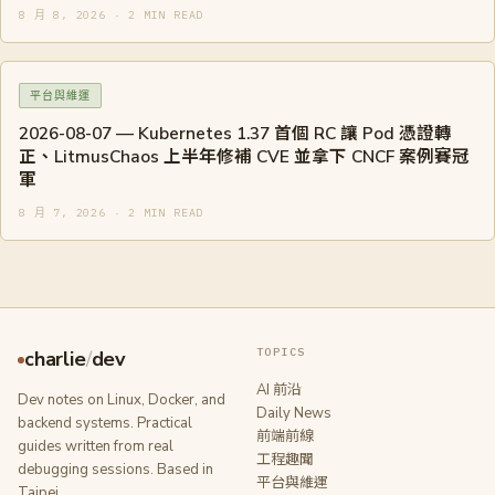
8 月 8, 2026 · 2 MIN READ
平台與維運
2026-08-07 — Kubernetes 1.37 首個 RC 讓 Pod 憑證轉
正、LitmusChaos 上半年修補 CVE 並拿下 CNCF 案例賽冠
軍
8 月 7, 2026 · 2 MIN READ
TOPICS
charlie
/
dev
AI 前沿
Dev notes on Linux, Docker, and
Daily News
backend systems. Practical
前端前線
guides written from real
工程趣聞
debugging sessions. Based in
平台與維運
Taipei.