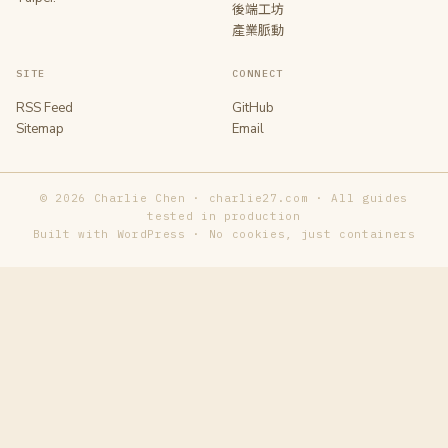
後端工坊
產業脈動
SITE
CONNECT
RSS Feed
GitHub
Sitemap
Email
© 2026 Charlie Chen · charlie27.com · All guides
tested in production
Built with WordPress · No cookies, just containers