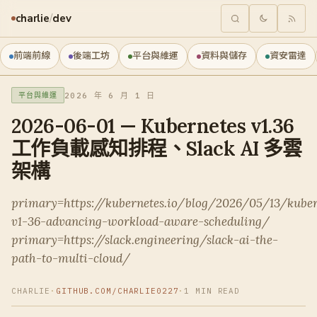
charlie
/
dev
前端前線
後端工坊
平台與維運
資料與儲存
資安雷達
2026 年 6 月 1 日
平台與維運
2026-06-01 — Kubernetes v1.36
工作負載感知排程、Slack AI 多雲
架構
primary=https://kubernetes.io/blog/2026/05/13/kuber
v1-36-advancing-workload-aware-scheduling/
primary=https://slack.engineering/slack-ai-the-
path-to-multi-cloud/
CHARLIE
·
GITHUB.COM/CHARLIE0227
·
1 MIN READ