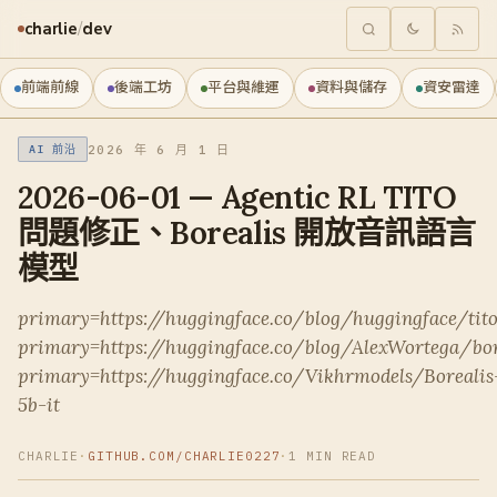
charlie
/
dev
前端前線
後端工坊
平台與維運
資料與儲存
資安雷達
2026 年 6 月 1 日
AI 前沿
2026-06-01 — Agentic RL TITO
問題修正、Borealis 開放音訊語言
模型
primary=https://huggingface.co/blog/huggingface/tit
primary=https://huggingface.co/blog/AlexWortega/bor
primary=https://huggingface.co/Vikhrmodels/Borealis
5b-it
CHARLIE
·
GITHUB.COM/CHARLIE0227
·
1 MIN READ