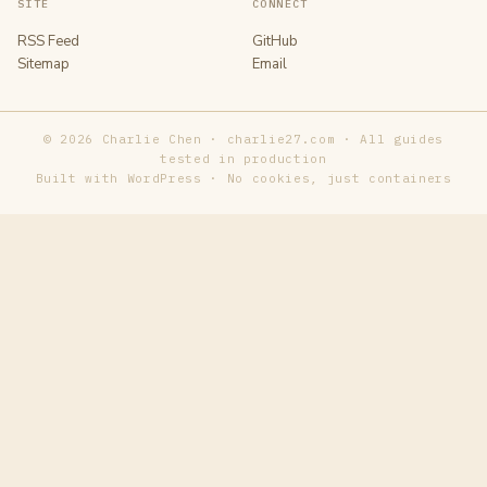
SITE
CONNECT
RSS Feed
GitHub
Sitemap
Email
© 2026 Charlie Chen · charlie27.com · All guides
tested in production
Built with WordPress · No cookies, just containers