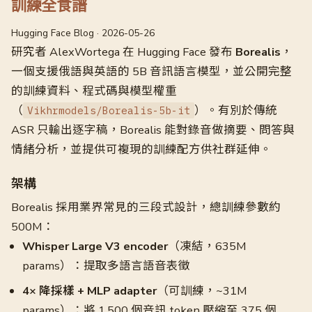
訓練全食譜
Hugging Face Blog · 2026-05-26
研究者 AlexWortega 在 Hugging Face 發布
Borealis
，
一個支援俄語與英語的 5B 音訊語言模型，並公開完整
的訓練資料、程式碼與模型權重
（
）。有別於傳統
Vikhrmodels/Borealis-5b-it
ASR 只輸出逐字稿，Borealis 能對錄音做摘要、問答與
情緒分析，並提供可複現的訓練配方供社群延伸。
架構
Borealis 採用業界常見的三段式設計，總訓練參數約
500M：
Whisper Large V3 encoder
（凍結，635M
params）：提取多語言語音表徵
4× 降採樣 + MLP adapter
（可訓練，~31M
params）：將 1,500 個音訊 token 壓縮至 375 個