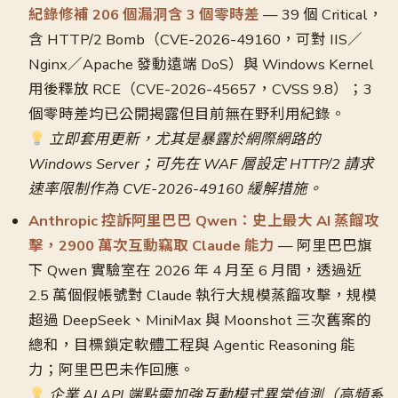
紀錄修補 206 個漏洞含 3 個零時差
— 39 個 Critical，
含 HTTP/2 Bomb（CVE-2026-49160，可對 IIS／
Nginx／Apache 發動遠端 DoS）與 Windows Kernel
用後釋放 RCE（CVE-2026-45657，CVSS 9.8）；3
個零時差均已公開揭露但目前無在野利用紀錄。
立即套用更新，尤其是暴露於網際網路的
Windows Server；可先在 WAF 層設定 HTTP/2 請求
速率限制作為 CVE-2026-49160 緩解措施。
Anthropic 控訴阿里巴巴 Qwen：史上最大 AI 蒸餾攻
擊，2900 萬次互動竊取 Claude 能力
— 阿里巴巴旗
下 Qwen 實驗室在 2026 年 4 月至 6 月間，透過近
2.5 萬個假帳號對 Claude 執行大規模蒸餾攻擊，規模
超過 DeepSeek、MiniMax 與 Moonshot 三次舊案的
總和，目標鎖定軟體工程與 Agentic Reasoning 能
力；阿里巴巴未作回應。
企業 AI API 端點需加強互動模式異常偵測（高頻系