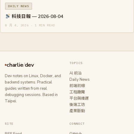
DAILY NEWS
科技日報 — 2026-08-04
8 月 4, 2026 · 1 MIN READ
TOPICS
charlie
/
dev
AI 前沿
Dev notes on Linux, Docker, and
Daily News
backend systems. Practical
前端前線
guides written from real
工程趣聞
debugging sessions. Based in
平台與維運
Taipei.
後端工坊
產業脈動
SITE
CONNECT
RSS Feed
GitHub