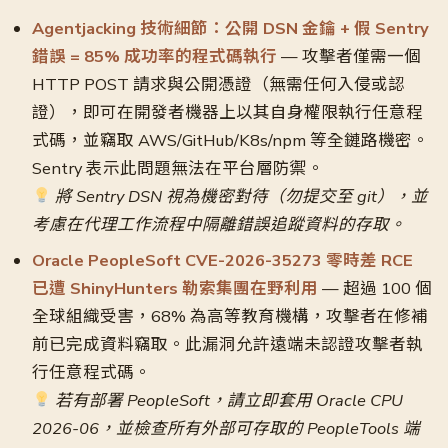
Agentjacking 技術細節：公開 DSN 金鑰 + 假 Sentry
錯誤 = 85% 成功率的程式碼執行
— 攻擊者僅需一個
HTTP POST 請求與公開憑證（無需任何入侵或認
證），即可在開發者機器上以其自身權限執行任意程
式碼，並竊取 AWS/GitHub/K8s/npm 等全鏈路機密。
Sentry 表示此問題無法在平台層防禦。
將 Sentry DSN 視為機密對待（勿提交至 git），並
考慮在代理工作流程中隔離錯誤追蹤資料的存取。
Oracle PeopleSoft CVE-2026-35273 零時差 RCE
已遭 ShinyHunters 勒索集團在野利用
— 超過 100 個
全球組織受害，68% 為高等教育機構，攻擊者在修補
前已完成資料竊取。此漏洞允許遠端未認證攻擊者執
行任意程式碼。
若有部署 PeopleSoft，請立即套用 Oracle CPU
2026-06，並檢查所有外部可存取的 PeopleTools 端