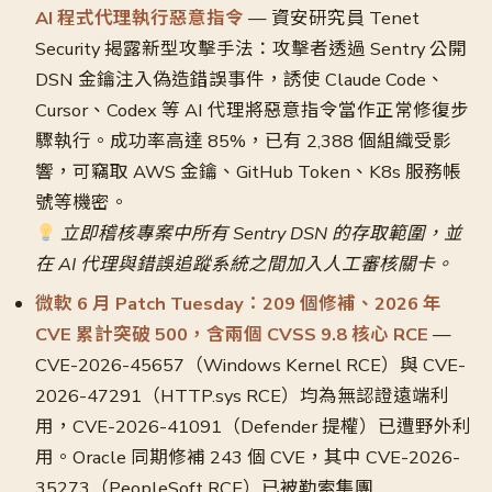
AI 程式代理執行惡意指令
— 資安研究員 Tenet
Security 揭露新型攻擊手法：攻擊者透過 Sentry 公開
DSN 金鑰注入偽造錯誤事件，誘使 Claude Code、
Cursor、Codex 等 AI 代理將惡意指令當作正常修復步
驟執行。成功率高達 85%，已有 2,388 個組織受影
響，可竊取 AWS 金鑰、GitHub Token、K8s 服務帳
號等機密。
立即稽核專案中所有 Sentry DSN 的存取範圍，並
在 AI 代理與錯誤追蹤系統之間加入人工審核關卡。
微軟 6 月 Patch Tuesday：209 個修補、2026 年
CVE 累計突破 500，含兩個 CVSS 9.8 核心 RCE
—
CVE-2026-45657（Windows Kernel RCE）與 CVE-
2026-47291（HTTP.sys RCE）均為無認證遠端利
用，CVE-2026-41091（Defender 提權）已遭野外利
用。Oracle 同期修補 243 個 CVE，其中 CVE-2026-
35273（PeopleSoft RCE）已被勒索集團