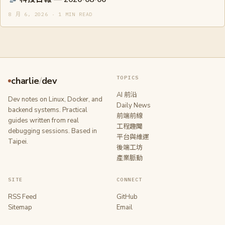
8 月 6, 2026 · 1 MIN READ
TOPICS
charlie
/
dev
AI 前沿
Dev notes on Linux, Docker, and
Daily News
backend systems. Practical
前端前線
guides written from real
工程趣聞
debugging sessions. Based in
平台與維運
Taipei.
後端工坊
產業脈動
SITE
CONNECT
RSS Feed
GitHub
Sitemap
Email