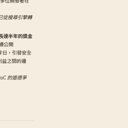
圖，多位開發者在
對象已從搜尋引擎轉
微軟長達半年的獎金
連續公開
 五個零日，引發安全
商業利益之間的邊
C 的道德爭