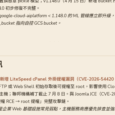
並置換惡意 pickle 模型；v1.148.0（4 月 15 日）新增 buc
44.0 初步修復不完整。
ogle-cloud-aiplatform < 1.148.0 的 ML 管線應立
_bucket 指向自控 GCS bucket。
訊
步新增 LiteSpeed cPanel 外掛提權漏洞（CVE-2026-54420
P 或 Web Shell 初始存取後可提權至 root，影響使用 Cloud
主機；聯邦機構補丁截止 7 月 8 日。與 Joomla JCE（CVE-2
 RCE → root 提權」完整攻擊鏈。
是企業 Web 基礎設施常見弱點，主機服務商應優先排查並