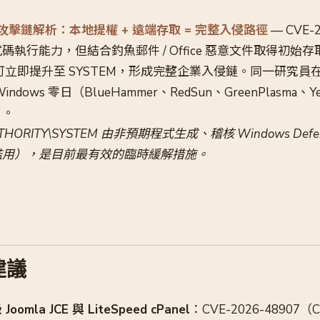
net 攻擊鏈解析：本地提權 + 遠端存取 = 完整入侵路徑
— CVE-2
執行能力，但結合釣魚郵件 / Office 惡意文件取得初始存
net 可立即提升至 SYSTEM，形成完整企業入侵鏈。同一研究
dows 零日（BlueHammer、RedSun、GreenPlasma、Ye
）。
THORITY\SYSTEM 由非預期程式生成、稽核 Windows Def
濫用），是目前最有效的臨時緩解措施。
建議
mla JCE 與 LiteSpeed cPanel
：CVE-2026-48907（C