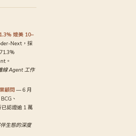
.3% 媲美 10–
der-Next，採
71.3%
ent。
線 Agent 工作
萬企業顧問
— 6 月
e、BCG、
月先行已認證逾 1 萬
估夥伴生態的深度