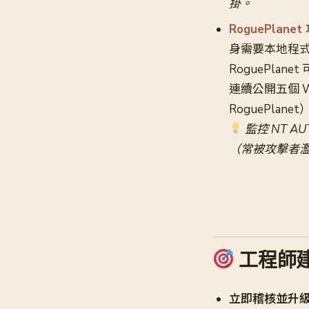
掛。
RoguePla
身需要本地程式碼
RoguePla
連續公開五個 Win
RoguePlanet
監控 NT AU
（常被攻擊者
工程師
立即稽核並升級 Joo