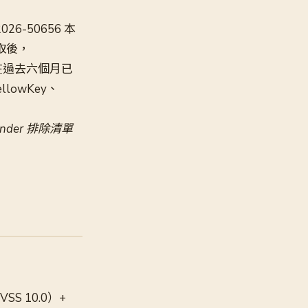
026-50656 本
取後，
員在過去六個月已
llowKey、
ender 排除清單
VSS 10.0）+