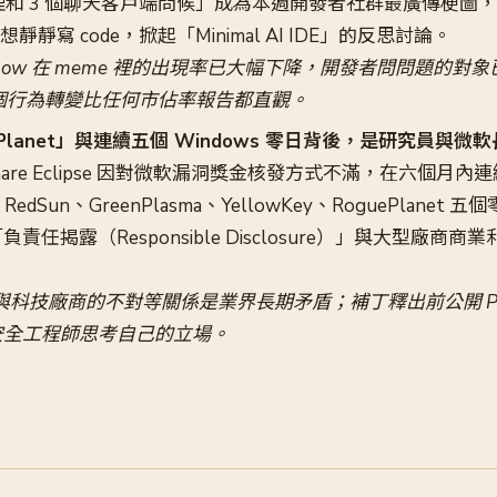
I 助理和 3 個聊天客戶端問候」成為本週開發者社群最廣傳梗
靜靜寫 code，掀起「Minimal AI IDE」的反思討論。
verflow 在 meme 裡的出現率已大幅下降，開發者問問題的
這個行為轉變比任何市佔率報告都直觀。
uePlanet」與連續五個 Windows 零日背後，是研究員與
tmare Eclipse 因對微軟漏洞獎金核發方式不滿，在六個月內
、RedSun、GreenPlasma、YellowKey、RoguePlanet
責任揭露（Responsible Disclosure）」與大型廠商
科技廠商的不對等關係是業界長期矛盾；補丁釋出前公開 Po
安全工程師思考自己的立場。