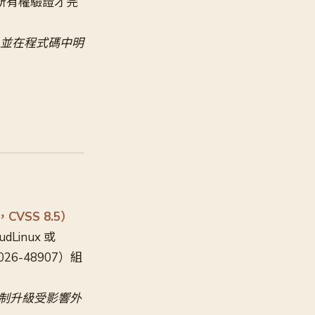
ket 所有權驗證才完
即升級，並在程式碼中明
，CVSS 8.5）
Linux 或
026-48907）組
強制升級受影響外