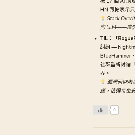
被 17 個 A
HN 跟帖表示只想
Stack O
向 LLM——
TIL：「Rog
糾紛
— Nigh
BlueHammer
社群重新討論「負
界。
漏洞研究者與
議，值得每位
0