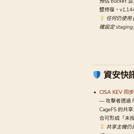
預佔 bucket 
整修復，v1.1
任何仍使用 go
確設定 staging
資安快
CISA KEV 同
— 攻擊者透過 FT
CageFS 的共享
合可形成「未授權
共享主機仍