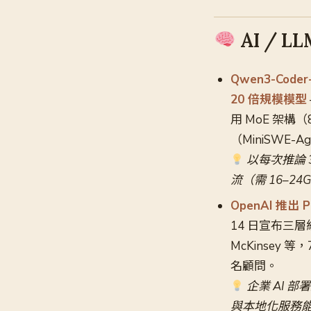
AI / L
Qwen3-Code
20 倍規模模型
用 MoE 架構（8
（MiniSWE-A
以每次推論 3
流（需 16–2
OpenAI 推出
14 日宣布三層級（
McKinsey 等，
名顧問。
企業 AI 
與本地化服務