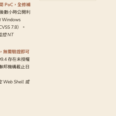
）公開 PoC，全修補
sday 後數小時公開利
Windows
VSS 7.8）。
控 NT
 KEV，無需驗證即可
.9.99.4 存在未授權
出，聯邦機構截止日
eb Shell 或