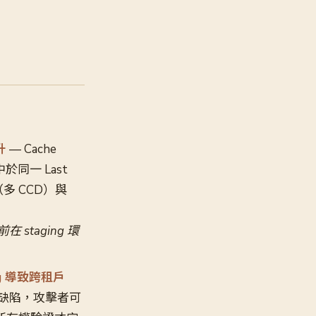
升
— Cache
中於同一 Last
C（多 CCD）與
staging 環
ting 導致跨租戶
et 命名缺陷，攻擊者可