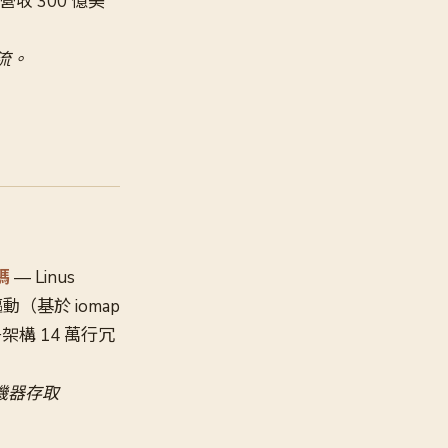
營收 300 億美
主流。
碼
— Linus
驅動（基於 iomap
架構 14 萬行冗
擬機器存取