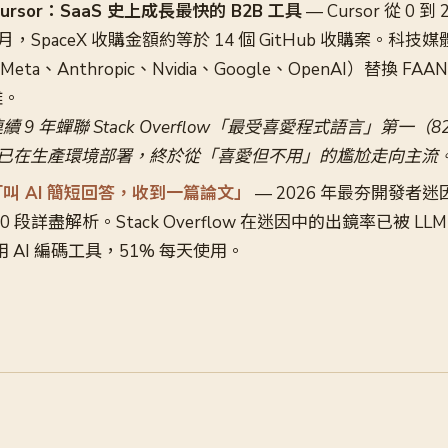
 Cursor：SaaS 史上成長最快的 B2B 工具
— Cursor 從 0 到
月，SpaceX 收購金額約等於 14 個 GitHub 收購案。科技
ta、Anthropic、Nvidia、Google、OpenAI）替換 FAA
雜。
 連續 9 年蟬聯 Stack Overflow「最受喜愛程式語言」第一（8
企業已在生產環境部署，終於從「喜愛但不用」的尷尬走向主流
叫 AI 簡短回答，收到一篇論文」
— 2026 年最夯開發者迷因
 段詳盡解析。Stack Overflow 在迷因中的出鏡率已被 LL
用 AI 編碼工具，51% 每天使用。