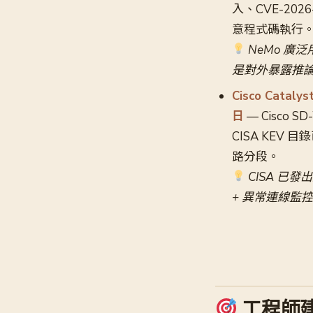
入、CVE-202
意程式碼執行。NV
NeMo 廣泛用
是對外暴露推
Cisco Cata
日
— Cisco
CISA KEV
路分段。
CISA 已發
+ 異常連線監控
工程師