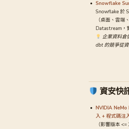
Snowflake S
Snowflake 於
（桌面、雲端、Sl
Datastrea
企業資料倉儲廠
dbt 的競爭
資安快
NVIDIA NeMo
入 + 程式碼注
（影響版本 <= 2.