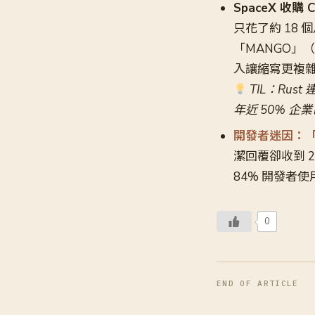
SpaceX 收購
只花了約 18 個
「MANGO」（Me
入讓縮寫更複
TIL：Rust
年近 50% 
開發者迷因：「
潔回覆卻收到 20
84% 開發者使
0
END OF ARTICLE