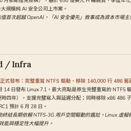
 10 月那斯達克掛牌），基於 650 億美元 H 輪融資、季度年化
大規模純 AI 安全公司上市案。
ic 估值首次超越 OpenAI，「AI 安全優先」敘事成為資本市場
 / Infra
.1 正式發布：完整重寫 NTFS 驅動、移除 140,000 行 486 舊
 6 月 14 日發布 Linux 7.1，最大亮點是原生完整重寫的 NTFS 
架構，歷時四年），支援完整寫入與延遲分配；同時移除 x86 486 子
C1 預計 6 月 28 日。
驅動終結長期依賴 NTFS-3G 用戶空間驅動的尷尬，Linux 虛
分區效能與穩定性大幅提升。