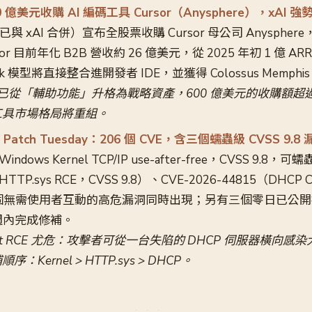
600 億美元收購 AI 編碼工具 Cursor（Anysphere），xAI
（已與 xAI 合併）宣布全股票收購 Cursor 母公司 Anyspher
sor 目前年化 B2B 營收約 26 億美元，從 2025 年初 1 億 A
rok 模型將直接整合進開發者 IDE，並獲得 Colossus Memph
具已從「輔助功能」升格為戰略資產，600 億美元的收購額超過 G
工具市場格局將重組。
六月 Patch Tuesday：206 個 CVE，含三個蠕蟲級 CVSS 9.8
Windows Kernel TCP/IP use-after-free，CVSS 9.8
HTTP.sys RCE，CVSS 9.8）、CVE-2026-44815（DHCP Cl
8）三個無需使用者互動的高危漏洞同時出現；另有三個零日已公開揭
 週內完成修補。
ient RCE 尤危：攻擊者可從一台失陷的 DHCP 伺服器橫向
Kernel > HTTP.sys > DHCP。