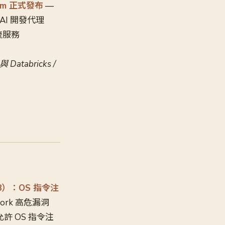
ream 正式發布
—
台 AI 開發代理
串流服務
abricks /
4228）：OS 指令注
work 高危漏洞
2 允許 OS 指令注