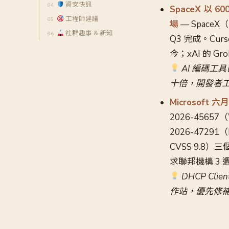
資安快訊
SpaceX 以 
工程師建議
場
— SpaceX
社群趣事 & 新知
Q3 完成。Cur
今；xAI 的 G
AI 編碼工
十倍，開發者
Microsoft 
2026-45657（
2026-47291（
CVSS 9.
求聯邦機構 3
DHCP Cl
作站，優先修補順序：