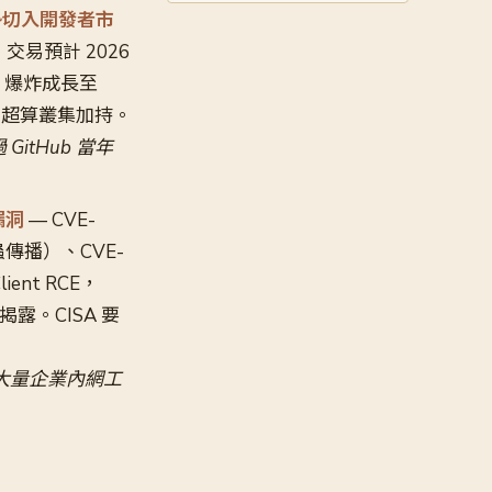
 強勢切入開發者市
e，交易預計 2026
RR 爆炸成長至
is 超算叢集加持。
itHub 當年
 漏洞
— CVE-
，可蠕蟲傳播）、CVE-
ient RCE，
露。CISA 要
感染大量企業內網工