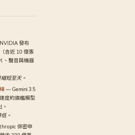
NVIDIA 發布
資料（含近 10 億張
片、聲音與機器
月縮短至天。
上線
— Gemini 3.5
-5.5，速度約旗艦模型
推出。
降低。
thropic 保密申