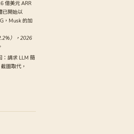
 26 億美元 ARR
媒體已開始以
NG，Musk 的加
2.2%），2026
。
：請求 LLM 簡
M 截圖取代，