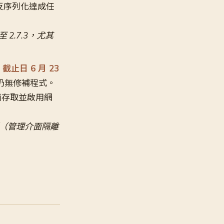
安全反序列化達成任
至 2.7.3，尤其
 截止日 6 月 23
目前仍無修補程式。
介面存取並啟用網
控制（管理介面隔離