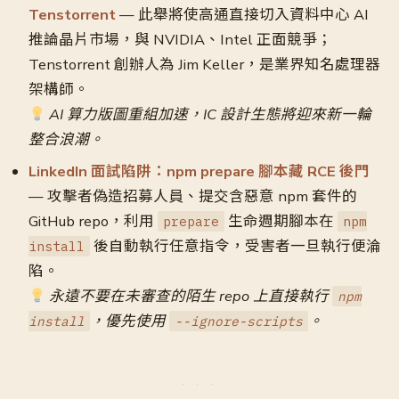
Tenstorrent
— 此舉將使高通直接切入資料中心 AI
推論晶片市場，與 NVIDIA、Intel 正面競爭；
Tenstorrent 創辦人為 Jim Keller，是業界知名處理器
架構師。
AI 算力版圖重組加速，IC 設計生態將迎來新一輪
整合浪潮。
LinkedIn 面試陷阱：npm prepare 腳本藏 RCE 後門
— 攻擊者偽造招募人員、提交含惡意 npm 套件的
GitHub repo，利用
生命週期腳本在
prepare
npm
後自動執行任意指令，受害者一旦執行便淪
install
陷。
永遠不要在未審查的陌生 repo 上直接執行
npm
，優先使用
。
install
--ignore-scripts