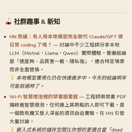
社群趣事 & 新知
HN 熱議：有人用本地模型完全取代 Claude/GPT 做
日常 coding 了嗎？
— 討論中不少工程師分享本地
LLM（Mistral、Llama、Qwen）實際體驗，普遍結論
是「速度夠、品質差一截、隱私強」，適合特定場景
而非全面替換。
本地模型實用化仍在快速進步中，今天的結論明年
可能就過時了。
Wi-Fi 智慧燈泡裡的禁書圖書館
— 工程師將禁書 PDF
燒錄進智慧燈泡，任何連上其熱點的人即可下載，是
一個既有趣又發人深省的資訊自由實驗，在 HN 引發
大量討論。
嵌入式系統的儲存空間比你想的更適合當「dead