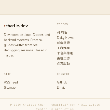
TOPICS
charlie
/
dev
AI 前沿
Dev notes on Linux, Docker, and
Daily News
backend systems. Practical
前端前線
guides written from real
工程趣聞
debugging sessions. Based in
平台與維運
Taipei.
後端工坊
產業脈動
SITE
CONNECT
RSS Feed
GitHub
Sitemap
Email
© 2026 Charlie Chen · charlie27.com · All guides
tested in production