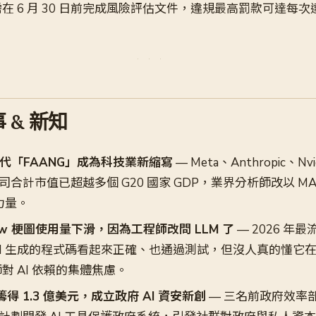
 6 月 30 日前完成風險評估文件，違規最高罰款可達每次違規 
 & 新知
取代「FAANG」成為科技業新縮寫
— Meta、Anthropic、Nvi
家公司合計市值已超越多個 G20 國家 GDP，業界分析師改以 M
力量。
rflow 梗圖使用量下滑，因為工程師改問 LLM 了
— 2026 年
I 生成的程式碼看起來正確、也通過測試，但沒人真的懂它
對 AI 依賴的集體焦慮。
籌得 1.3 億美元，成立政府 AI 資安新創
— 三名前政府效率部員