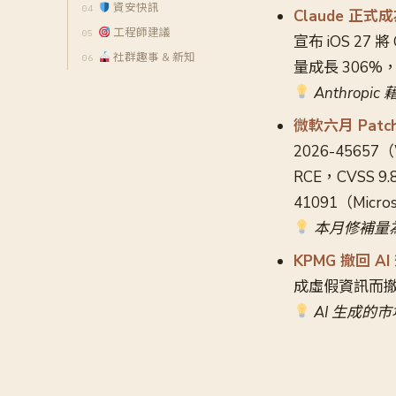
資安快訊
Claude 正式成
工程師建議
宣布 iOS 27 將
社群趣事 & 新知
量成長 306%，已
Anthrop
微軟六月 Patc
2026-45657（
RCE，CVSS
41091（Micr
本月修補量為 
KPMG 撤回 
成虛假資訊而撤
AI 生成