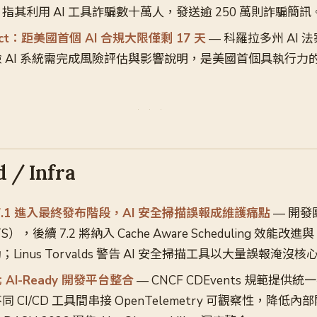
指其利用 AI 工具詐騙數十萬人，發送逾 250 萬則詐騙簡訊
I Act：距美國首個 AI 合規大限僅剩 17 天
— 科羅拉多州 AI 法案
 AI 系統需完成風險評估與影響說明，是美國首個具執行力的州
 / Infra
nel 7.1 進入最終發布階段，AI 安全掃描誤報成維護痛點
— 開發
S），後續 7.2 將納入 Cache Aware Scheduling 效能改進與 
驅動；Linus Torvalds 警告 AI 安全掃描工具以大量誤報淹
化 AI-Ready 開發平台整合
— CNCF CDEvents 規範提
 CI/CD 工具間串接 OpenTelemetry 可觀察性，降低