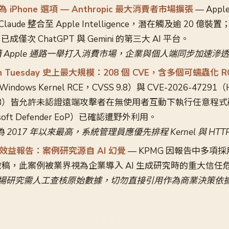
為 iPhone 選項 — Anthropic 最大消費者市場擴張
— Appl
 Claude 整合至 Apple Intelligence，潛在觸及逾 20 億裝置
成僅次 ChatGPT 與 Gemini 的第三大 AI 平台。
ic 藉 Apple 通路一舉打入消費市場，企業與個人端同步加速滲
h Tuesday 史上最大規模：208 個 CVE，含多個可蠕蟲化 R
Windows Kernel RCE，CVSS 9.8）與 CVE-2026-47291（
 9.8）皆允許未認證遠端攻擊者在無使用者互動下執行任意程式碼；
osoft Defender EoP）已確認遭野外利用。
2017 年以來最高，系統管理員應優先排程 Kernel 與 HTTP.
AI 效益報告：案例研究源自 AI 幻覺
— KPMG 因報告中多項採用
稿，此案例被業界視為企業導入 AI 生成研究時的重大信任
的市場研究需人工查核原始數據，切勿直接引用作為商業決策依