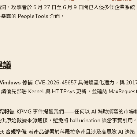
，攻擊者於 5 月 27 日至 6 月 9 日間已入侵多個企業
的 PeopleTools 介面。
建議
indows 修補
: CVE-2026-45657 具備蠕蟲化潛力，與 2017
先部署 Kernel 與 HTTP.sys 更新，並確認 MaxRequest
研究報告
: KPMG 事件提醒我們——任何以 AI 輔助撰寫的市
原始數據來源鏈接，避免將 hallucination 誤當事實引用
 Act 合規準備
: 若產品部署於科羅拉多州且涉及高風險 AI 決