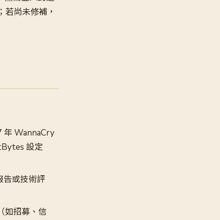
系統；若尚未修補，
 年 WannaCry
Bytes 設定
場報告或技術評
。
策（如招募、信