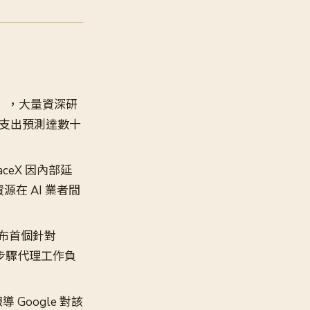
人窒息」，大量資深研
 算力支出預測達數十
paceX 因內部延
源在 AI 業者間
is 發布首個針對
構在多步驟代理工作負
報導 Google 對該