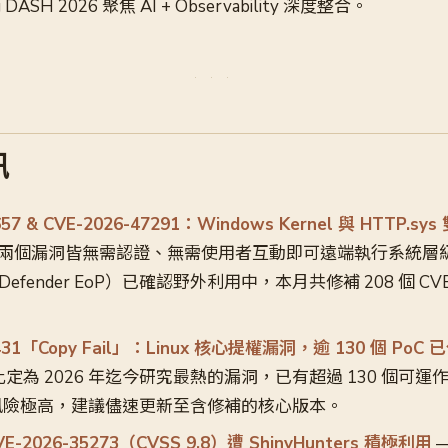
DASH 2026 聚焦 AI + Observability 深度整合。
訊
57 & CVE-2026-47291：Windows Kernel 與 HTTP.sys 
 兩個漏洞皆無需認證、無需使用者互動即可遠端執行系統層級
（Defender EoP）已確認野外利用中，本月共修補 208 個 CVE
1431「Copy Fail」：Linux 核心提權漏洞，逾 130 個 PoC 
k 將此定為 2026 年迄今研究最熱的漏洞，已有超過 130 個可
風險極高，建議儘速更新至含修補的核心版本。
CVE-2026-35273（CVSS 9.8）遭 ShinyHunters 積極利用
—