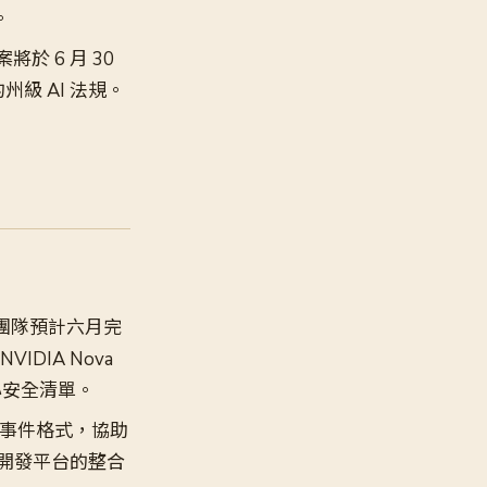
。
將於 6 月 30
級 AI 法規。
團隊預計六月完
NVIDIA Nova
沒核心安全清單。
供統一事件格式，協助
內部開發平台的整合