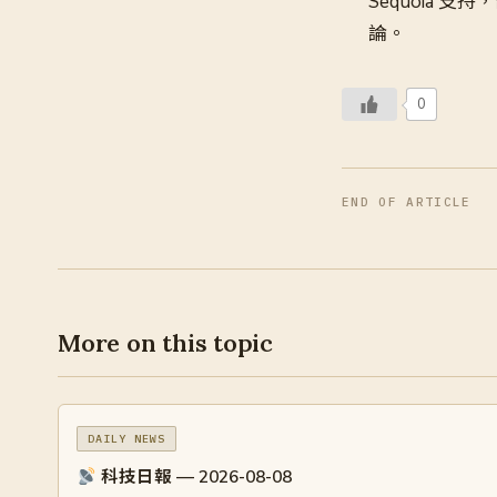
Sequoia 
論。
0
END OF ARTICLE
More on this topic
DAILY NEWS
科技日報 — 2026-08-08