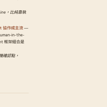
eline，比純靠執
ent 協作成主流
—
n-in-the-
gent 框架組合是
入人機確認點，