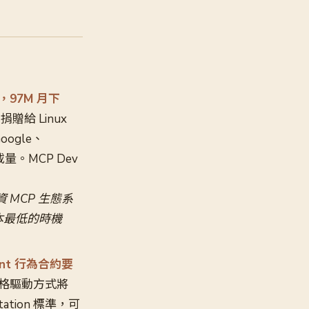
成立，97M 月下
l 捐贈給 Linux
Google、
下載量。MCP Dev
 MCP 生態系
成本最低的時機
gent 行為合約要
捉。規格驅動方式將
tation 標準，可