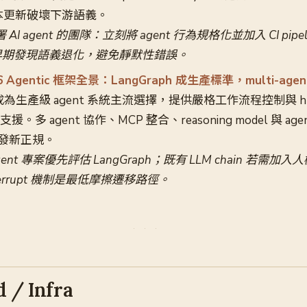
 版本更新破壞下游語義。
I agent 的團隊：立刻將 agent 行為規格化並加入 CI pip
早期發現語義退化，避免靜默性錯誤。
2026 Agentic 框架全景：LangGraph 成生產標準，multi-ag
 已成為生產級 agent 系統主流選擇，提供嚴格工作流程控制與 huma
upt 支援。多 agent 協作、MCP 整合、reasoning model 與 a
開發新正規。
gent 專案優先評估 LangGraph；既有 LLM chain 若需加
interrupt 機制是最低摩擦遷移路徑。
 / Infra