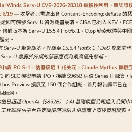
olarWinds Serv-U CVE-2026-28318 遭積極利用，
6/19
— 攻擊者只需送出含 Content-Encoding: deflate 的
即可觸發 Serv-U 資源耗盡崩潰。CISA 已列入 KEV，FC
修補版本為 Serv-U 15.5.4 Hotfix 1。Clop 勒索軟體與中
攻擊歷史。
erv-U 部署版本，升級至 15.5.4 Hotfix 1；DoS 攻擊常
Serv-U 暴露於外網的部署應視為最高優先修補。
機密申請 IPO S-1，估值接近 1 兆美元，Claude Mythos 擴展
 6/1 向 SEC 機密申請 IPO，接續 $965B 估值 Series H 融資
Mythos Preview 擴展至 150 個合作組織，首月報告顯示已在 1
9 個漏洞。
ic 估值已超越 OpenAI（$852B）；AI 基礎模型公司進入公開
，工程師評估平台鎖定風險時須納入供應商上市後策略變數。