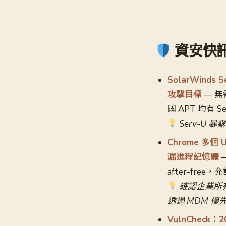
資安快
SolarWinds 
攻擊目標
— 無
國 APT 均有 Se
Serv-U 
Chrome 多個 
漏進程記憶體
—
after-fr
確認企業所有端
透過 MDM 優
VulnCheck