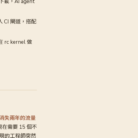
下載，AI agent
入 CI 閘道，搭配
 kernel 做
w 迎來消失兩年的流量
現在需要 15 個不
沒出現的工程師突然