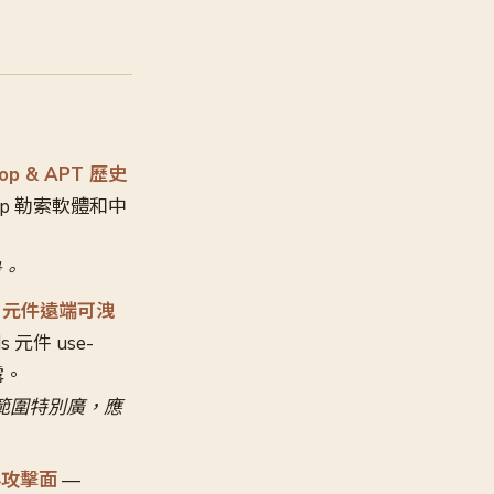
lop & APT 歷史
op 勒索軟體和中
。
段。
rds 元件遠端可洩
s 元件 use-
露。
影響範圍特別廣，應
新興攻擊面
—