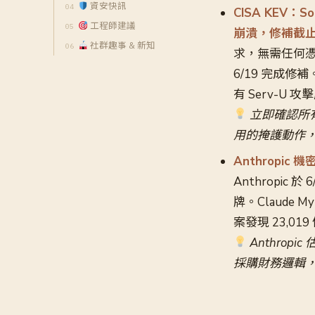
資安快訊
CISA KEV：S
工程師建議
崩潰，修補截止 
社群趣事 & 新知
求，無需任何憑證
6/19 完成修補。
有 Serv-U 
立即確認所有 S
用的掩護動作，
Anthropic 
Anthropic 於
牌。Claude 
案發現 23,01
Anthrop
採購財務邏輯