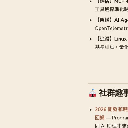
【評估】MCP +
工具鏈標準化
【架構】AI Age
OpenTelem
【追蹤】Linux 7.
基準測試，量
社群趣事
2026 開發者現狀
回歸
— Prog
同 AI 助理才