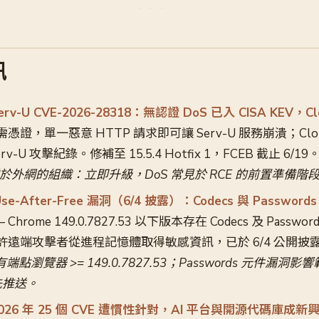
訊
Serv-U CVE-2026-28318：無認證 DoS 已入 CISA KEV，C
需憑證，單一惡意 HTTP 請求即可讓 Serv-U 服務崩潰；Cl
rv-U 攻擊紀錄。修補至 15.5.4 Hotfix 1，FCEB 截止 6/19
暴露於外網的組織：立即升級，DoS 常見於 RCE 的前置準備階
Use-After-Free 漏洞（6/4 披露）：Codecs 與 Passwo
 Chrome 149.0.7827.53 以下版本存在 Codecs 及 Password
ee，允許遠端攻擊者從進程記憶體取得敏感資訊，已於 6/4 公開披
點瀏覽器 >= 149.0.7827.53；Passwords 元件漏洞
先推送。
：2026 年 25 個 CVE 遭慣性針對，AI 平台與開源代碼庫成