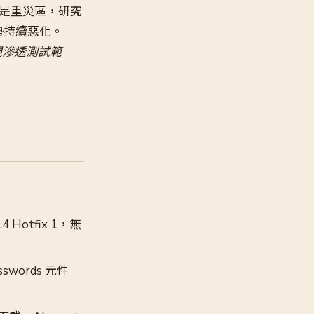
設備仍是重災區，研究
勢持續惡化。
常規滲透測試範
4 Hotfix 1，無
sswords 元件