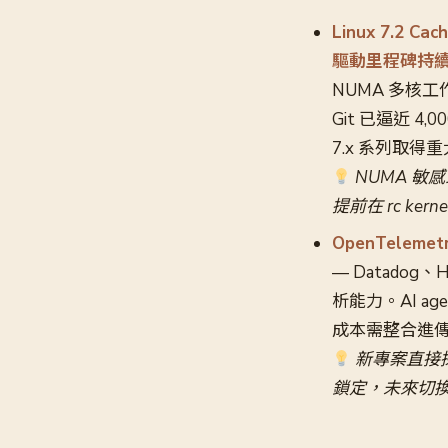
Linux 7.2 
驅動里程碑持
NUMA 多核
Git 已逼近 4,
7.x 系列取得
NUMA 敏感或
提前在 rc ke
OpenTelem
— Datadog、
析能力。AI age
成本需整合進傳統 t
新專案直接採用 
鎖定，未來切