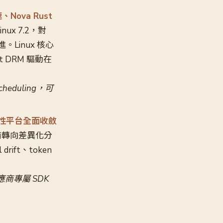
、Nova Rust
inux 7.2，對
Linux 核心
st DRM 驅動在
heduling，可
可觀測性平台全面收斂
，供應商轉向差異化分
rift、token
供應商專屬 SDK