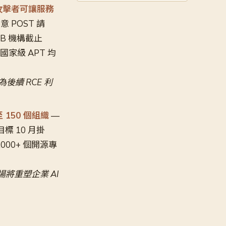
無認證攻擊者可讓服務
惡意 POST 請
EB 機構截止
國國家級 APT 均
作為後續 RCE 利
至 150 個組織
—
，目標 10 月掛
,000+ 個開源專
市場將重塑企業 AI