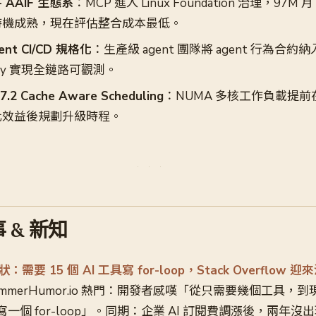
 AAIF 生態系
：MCP 進入 Linux Foundation 治理，97M 月
時機成熟，現在評估整合成本最低。
nt CI/CD 規格化
：生產級 agent 團隊將 agent 行為合約納
etry 實現全鏈路可觀測。
2 Cache Aware Scheduling
：NUMA 多核工作負載提前在 rc
化效益後規劃升級時程。
 & 新知
：需要 15 個 AI 工具寫 for-loop，Stack Overflo
rammerHumor.io 熱門：開發者感嘆「從只需要幾個工具，到
能寫一個 for-loop」。同期：企業 AI 訂閱費調漲後，兩年