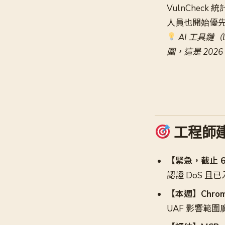
VulnCheck
人員也開始優先
AI 工具鏈（
圍，這是 202
工程師
【緊急，截止 6/19
認證 DoS 且已
【本週】Chro
UAF 影響範圍