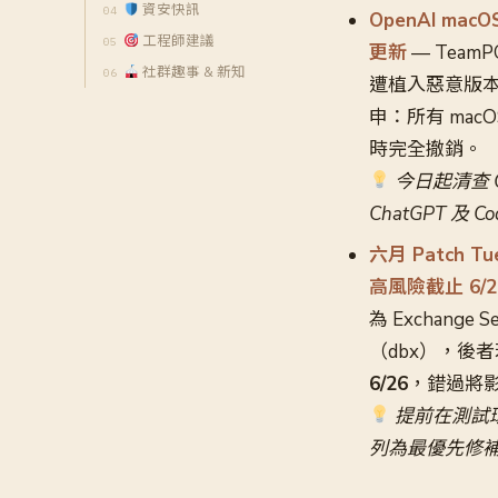
資安快訊
OpenAI mac
工程師建議
更新
— TeamP
社群趣事 & 新知
遭植入惡意版本，
申：所有 mac
時完全撤銷。
今日起清查 C
ChatGPT 及 
六月 Patch Tu
高風險截止 6/2
為 Exchange
（dbx），後者
6/26
，錯過將影
提前在測試環境驗
列為最優先修補項