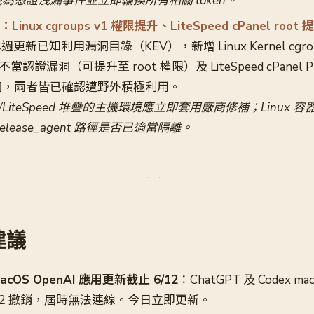
為憑證洩漏事件並立即輪換所有相關 token。
新：Linux cgroups v1 權限提升、LiteSpeed cPanel r
本週更新已知利用漏洞目錄（KEV），新增 Linux Kernel cgrou
nt 不當認證漏洞（可提升至 root 權限）及 LiteSpeed cPanel Pl
洞，兩者皆已確認遭野外積極利用。
el/LiteSpeed 堆疊的主機環境應立即套用廠商修補；Linux
 的 release_agent 路徑是否已適當隔離。
建議
OS OpenAI 應用更新截止 6/12
：ChatGPT 及 Codex m
/12 撤銷，屆時無法連線。今日立即更新。