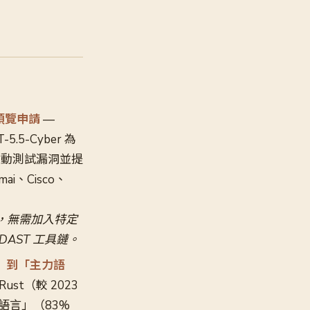
戶預覽申請
—
5.5-Cyber 為
中自動測試漏洞並提
mai、Cisco、
評估，無需加入特定
/DAST 工具鏈。
言」到「主力語
ust（較 2023
喜愛語言」（83%