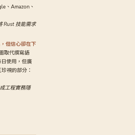
le、Amazon、
Rust 技能需求
 工具，但信心卻在下
描述意圖取代撰寫語
 每日使用，但廣
正珍視的部分：
 變成工程實務隱