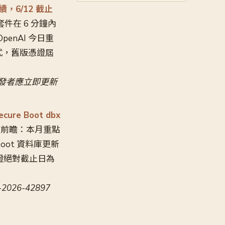
後續，6/12 截止
* 套件在 6 分鐘內
enAI 今日重
應用程式，舊版憑證屆
S 開發者應立即更新
ure Boot dbx
esday 前瞻：本月重點
 Boot 資料庫更新
憑證絕對截止日為
2026-42897