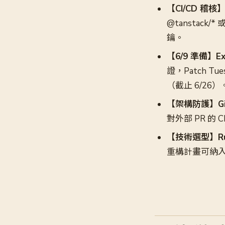
【CI/CD 稽核】
@tanstack/
鑰。
【6/9 準備】Ex
證，Patch Tu
（截止 6/26）
【架構防護】Git
對外部 PR 的
【技術選型】R
重構計畫可納