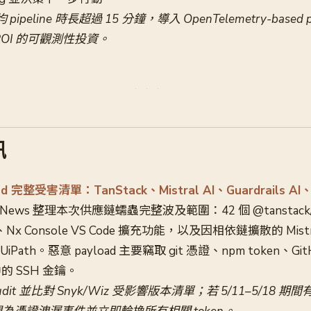
均 pipeline 時長超過 15 分鐘，導入 OpenTelemetry-based 
OI 的可觀測性投資。
訊
ulud 完整受害清單：TanStack、Mistral AI、Guardrails A
er News 整理本次供應鏈蠕蟲完整波及範圍：42 個 @tanstack
件、Nx Console VS Code 擴充功能，以及因相依鏈擴散的 Mistr
AI、UiPath。惡意 payload 主要竊取 git 憑證、npm token、GitH
中的 SSH 金鑰。
udit 並比對 Snyk/Wiz 受影響版本清單；若 5/11–5/18 期間有 