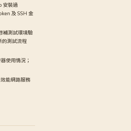
job 安裝過
ken 及 SSH 金
e 修補測試環境驗
 更新的測試流程
t 觸發器使用情況；
，高效能網路服務