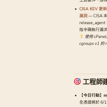
上述套件，應視
CISA KEV 更
漏洞
— CISA 
release_age
指令碼執行漏
使用 cPan
cgroups v1
工程師
【今日行動】mac
全憑證將於 6