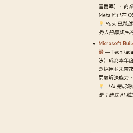
喜愛率）。商業化採
Meta 均已在 
Rust 已
列入招募條件
Microsoft
滑
— TechRa
法）成為本年度
泛採用並未帶來
問題解決能力
「AI 完成測
憂；建立 AI