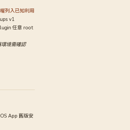
oot 提權列入已知利用
ps v1
ugin 任意 root
 容器環境需確認
acOS App 舊版安