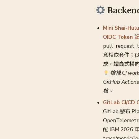
Backend
Mini Shai-H
OIDC Toke
pull_reques
意相依套件；(3)
成，蠕蟲式橫向擴散波及
檢視 CI wor
GitHub Act
核。
GitLab CI/C
GitLab 發布 P
OpenTelem
配 IBM 20
trace/metr