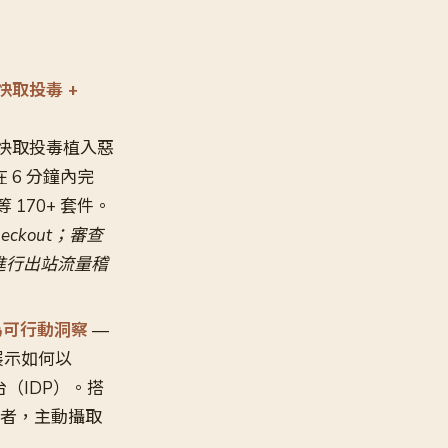
s 快取投毒 +
ions 快取投毒植入惡
在 6 分鐘內完
 等 170+ 套件。
checkout；審查
er 進行出站流量稽
標轉化為可行動洞察
—
方案，展示如何以
平台（IDP）。搭
消費者，主動攝取