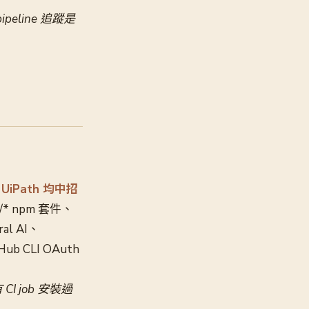
pipeline 追蹤是
I、UiPath 均中招
/* npm 套件、
al AI、
ub CLI OAuth
CI job 安裝過