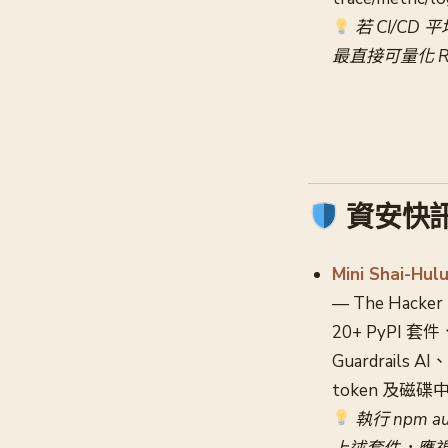
若 CI/CD 平
最直接可量化 R
資安快
Mini Shai-H
— The Hack
20+ PyPI 套
Guardrails 
token 及磁碟
執行 npm a