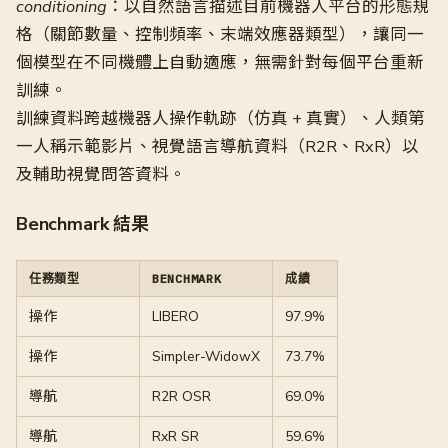
conditioning
：以自然語言描述目前機器人平台的形態規
格（關節數量、控制頻率、末端效應器類型），讓同一
個模型在不同機體上自動適應，無需針對每個平台重新
訓練。
訓練資料跨越機器人操作軌跡（仿真 + 真實）、人類第
一人稱示範影片、視覺語言導航資料（R2R、RxR）以
及輔助視覺問答資料。
Benchmark 結果
任務類型
BENCHMARK
成績
操作
LIBERO
97.9%
操作
Simpler-WidowX
73.7%
導航
R2R OSR
69.0%
導航
RxR SR
59.6%