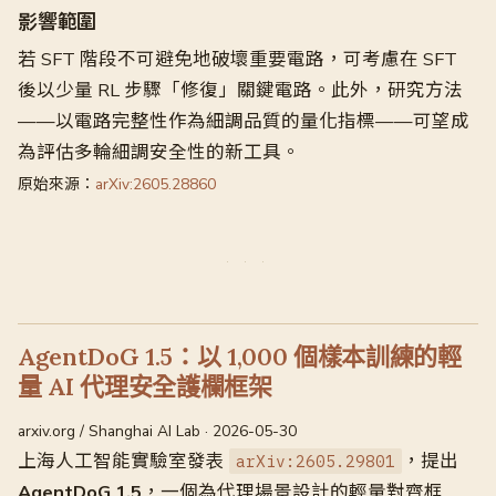
影響範圍
若 SFT 階段不可避免地破壞重要電路，可考慮在 SFT
後以少量 RL 步驟「修復」關鍵電路。此外，研究方法
——以電路完整性作為細調品質的量化指標——可望成
為評估多輪細調安全性的新工具。
原始來源：
arXiv:2605.28860
AgentDoG 1.5：以 1,000 個樣本訓練的輕
量 AI 代理安全護欄框架
arxiv.org / Shanghai AI Lab · 2026-05-30
上海人工智能實驗室發表
，提出
arXiv:2605.29801
AgentDoG 1.5
，一個為代理場景設計的輕量對齊框