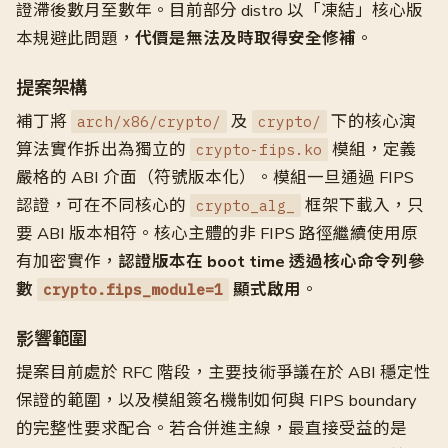
證滯後數月至數年。目前部分 distro 以「凍結」核心版
本規避此問題，
代價是無法及時取得安全修補
。
提案架構
補丁將
及
下的核心演
arch/x86/crypto/
crypto/
算法實作拆出為獨立的
模組，定義
crypto-fips.ko
嚴格的 ABI 介面（符號版本化）。模組一旦通過 FIPS
認證，可在不同核心的
框架下載入，只
crypto_alg_
要 ABI 版本相符。核心主體的非 FIPS 路徑繼續使用原
有加密實作，
認證版本在 boot time 透過核心命令列參
數
顯式啟用
。
crypto.fips_module=1
影響範圍
提案目前處於 RFC 階段，主要技術爭議在於 ABI 穩定性
保證的範圍，以及模組簽名機制如何與 FIPS boundary
的完整性要求配合。若合併進主線，最直接受益的是