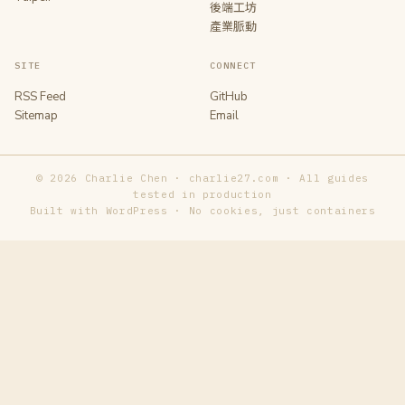
後端工坊
產業脈動
SITE
CONNECT
RSS Feed
GitHub
Sitemap
Email
© 2026 Charlie Chen · charlie27.com · All guides
tested in production
Built with WordPress · No cookies, just containers