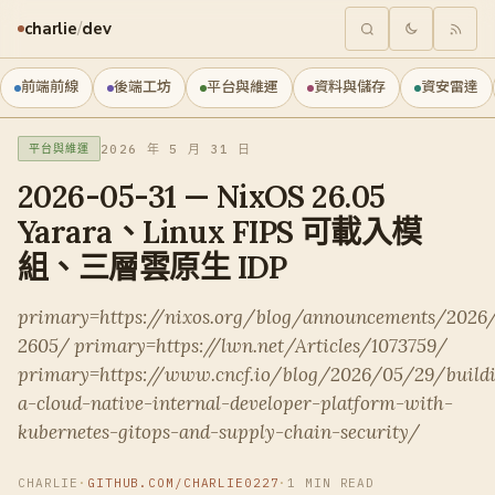
charlie
/
dev
前端前線
後端工坊
平台與維運
資料與儲存
資安雷達
2026 年 5 月 31 日
平台與維運
2026-05-31 — NixOS 26.05
Yarara、Linux FIPS 可載入模
組、三層雲原生 IDP
primary=https://nixos.org/blog/announcements/2026
2605/ primary=https://lwn.net/Articles/1073759/
primary=https://www.cncf.io/blog/2026/05/29/build
a-cloud-native-internal-developer-platform-with-
kubernetes-gitops-and-supply-chain-security/
CHARLIE
·
GITHUB.COM/CHARLIE0227
·
1 MIN READ