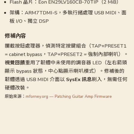
Flash 晶片：Eon EN29LV160CB-70TIP（2 MiB）
架構：ARM7TDMI-S，多執行緒處理 USB MIDI、面
板 I/O、獨立 DSP
修補內容
攔截按鈕處理器，偵測特定按鍵組合（TAP+PRESET1
= cabinet bypass，TAP+PRESET2 = 強制內部喇叭）。
視覺回饋
重用了韌體中未使用的調音器 LED（左右箭頭
顯示 bypass 狀態，中心點顯示喇叭模式）。修補後的
韌體透過 USB MIDI 介面以
SysEx 訊息
刷入，無需任何
硬體改裝。
原始來源：
mforney.org — Patching Guitar Amp Firmware