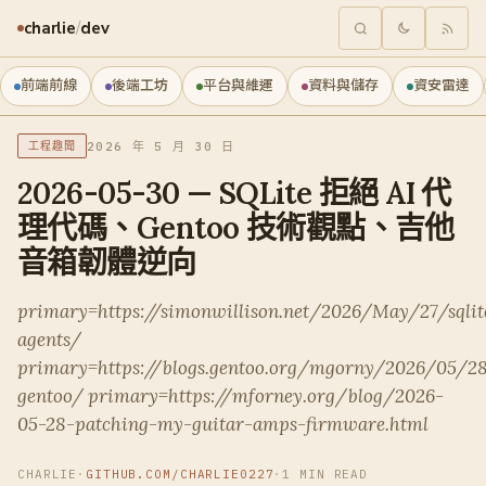
charlie
/
dev
前端前線
後端工坊
平台與維運
資料與儲存
資安雷達
2026 年 5 月 30 日
工程趣聞
2026-05-30 — SQLite 拒絕 AI 代
理代碼、Gentoo 技術觀點、吉他
音箱韌體逆向
primary=https://simonwillison.net/2026/May/27/sqlit
agents/
primary=https://blogs.gentoo.org/mgorny/2026/05/
gentoo/ primary=https://mforney.org/blog/2026-
05-28-patching-my-guitar-amps-firmware.html
CHARLIE
·
GITHUB.COM/CHARLIE0227
·
1 MIN READ