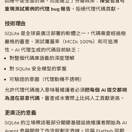
回應不是全面封鎖，而是建立了分層政策：
接受包含可
重現測試案例的代理 bug 報告
，拒絕代理代碼貢獻。
技術理由
SQLite 是全球最廣泛部署的軟體之一，代碼需要經過極
嚴格的審查、測試覆蓋率（MCDc 100%）和可追溯
性。AI 代理生成的代碼目前缺乏：
對整個代碼庫語義的深度理解
對 SQLite 安全模型的掌握
可驗證的意圖（代理動機不透明）
允許代理代碼進入意味著維護者必須
把每個 AI 提交都視
為潛在惡意代碼
，審查成本實際上比純人工貢獻更高。
更廣泛的意義
SQLite 的立場標誌著部分關鍵基礎設施維護者開始為 AI
Agent 參與開發工作流程劃定界線。這與 Flathub 同期