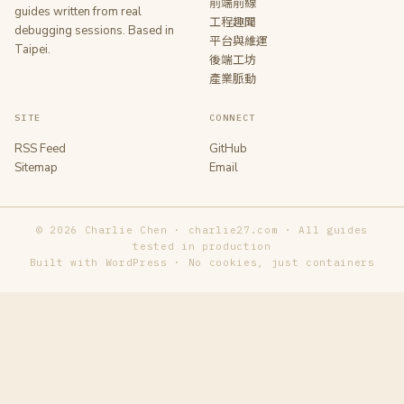
前端前線
guides written from real
工程趣聞
debugging sessions. Based in
平台與維運
Taipei.
後端工坊
產業脈動
SITE
CONNECT
RSS Feed
GitHub
Sitemap
Email
© 2026 Charlie Chen · charlie27.com · All guides
tested in production
Built with WordPress · No cookies, just containers