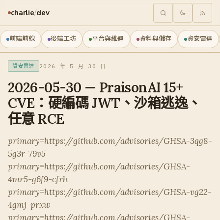
charlie
/
dev
前端前線
後端工坊
平台與維運
資料與儲存
資安雷達
2026 年 5 月 30 日
資安雷達
2026-05-30 — PraisonAI 15+
CVE：硬編碼 JWT、沙箱逃逸、
任意 RCE
primary=https://github.com/advisories/GHSA-3qg8-
5g3r-79v5
primary=https://github.com/advisories/GHSA-
4mr5-g6f9-cfrh
primary=https://github.com/advisories/GHSA-vg22-
4gmj-prxw
primary=https://github.com/advisories/GHSA-