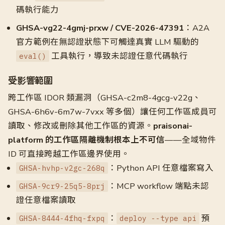
碼執行能力
GHSA-vg22-4gmj-prxw / CVE-2026-47391
：A2A
官方範例在無認證狀態下可觸達真實 LLM 驅動的
工具執行，導致未認證任意代碼執行
eval()
受影響範圍
跨工作區 IDOR 類漏洞（GHSA-c2m8-4gcg-v22g、
GHSA-6h6v-6m7w-7vxx 等多個）讓任何工作區成員可
讀取、修改或刪除其他工作區的資源。
praisonai-
platform 的工作區隔離機制根本上不可信
——全域物件
ID 可直接跨越工作區邊界使用。
：Python API 任意檔案寫入
GHSA-hvhp-v2gc-268q
：MCP workflow 端點未認
GHSA-9cr9-25q5-8prj
證任意檔案讀取
：
預
GHSA-8444-4fhq-fxpq
deploy --type api