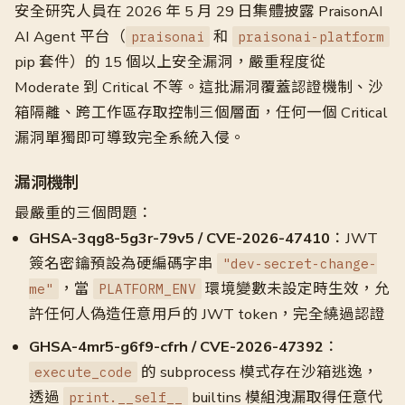
安全研究人員在 2026 年 5 月 29 日集體披露 PraisonAI
AI Agent 平台（
和
praisonai
praisonai-platform
pip 套件）的 15 個以上安全漏洞，嚴重程度從
Moderate 到 Critical 不等。這批漏洞覆蓋認證機制、沙
箱隔離、跨工作區存取控制三個層面，任何一個 Critical
漏洞單獨即可導致完全系統入侵。
漏洞機制
最嚴重的三個問題：
GHSA-3qg8-5g3r-79v5 / CVE-2026-47410
：JWT
簽名密鑰預設為硬編碼字串
"dev-secret-change-
，當
環境變數未設定時生效，允
me"
PLATFORM_ENV
許任何人偽造任意用戶的 JWT token，完全繞過認證
GHSA-4mr5-g6f9-cfrh / CVE-2026-47392
：
的 subprocess 模式存在沙箱逃逸，
execute_code
透過
builtins 模組洩漏取得任意代
print.__self__