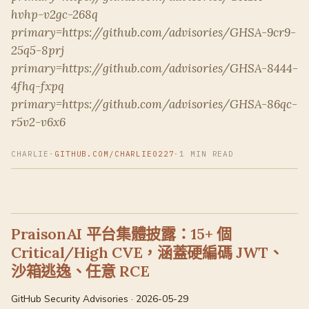
hvhp-v2gc-268q
primary=https://github.com/advisories/GHSA-9cr9-
25q5-8prj
primary=https://github.com/advisories/GHSA-8444-
4fhq-fxpq
primary=https://github.com/advisories/GHSA-86qc-
r5v2-v6x6
CHARLIE
·
GITHUB.COM/CHARLIE0227
·
1 MIN READ
PraisonAI 平台集體披露：15+ 個
Critical/High CVE，涵蓋硬編碼 JWT、
沙箱逃逸、任意 RCE
GitHub Security Advisories · 2026-05-29