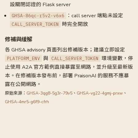
設關閉認證的 Flask server
：call server 端點未設定
GHSA-86qc-r5v2-v6x6
時完全開放
CALL_SERVER_TOKEN
修補與緩解
各 GHSA advisory 頁面列出修補版本；建議立即設定
與
環境變數，停
PLATFORM_ENV
CALL_SERVER_TOKEN
止使用 A2A 官方範例直接暴露至網路，並升級至最新版
本。在修補版本發布前，部署 PraisonAI 的服務不應暴
露在公開網路。
原始來源：
GHSA-3qg8-5g3r-79v5
、
GHSA-vg22-4gmj-prxw
、
GHSA-4mr5-g6f9-cfrh