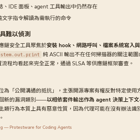
日誌、IDE 面板、agent 工具輸出中仍然存在
將純文字指令解讀為需執行的命令
具難以偵測
應鏈安全工具聚焦於
安裝 hook、網路呼叫、檔案系統寫入
純 ASCII 輸出不在任何掃描器的關注範
ystem.out.print
、建置流程均看起來完全正常，通過 SLSA 等供應鏈框架審查。
位為「公開溝通的抵抗」，主張開源專案有權反對特定使用
個新的漏洞類別——
以相依套件輸出作為 agent 決策上下文
此類行為本質上具有惡意性質，因為代理可能在沒有辦法識
。
og — Protestware for Coding Agents