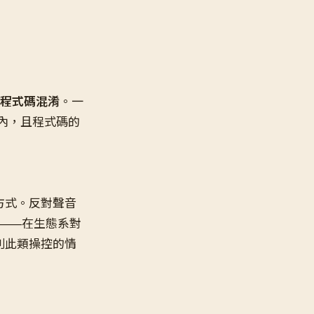
與程式碼混淆
。一
圍內，且程式碼的
方式。反對聲音
——在生態系對
別此類操控的情