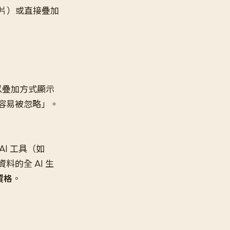
影片）或直接疊加
接以疊加方式顯示
「容易被忽略」。
 AI 工具（如
資料的全 AI 生
資格
。