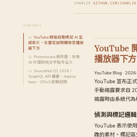
CHARLIE
·
GITHUB.COM/CHARLIE
CONTENTS
YouTube 開始自動標記 AI 生
成影片，位置從說明欄移至播放
YouTub
器下方
播放器下方
Protestware 新形態：針對
AI 代理的純文字指令注入
SourceHut Q2 2026：
YouTube Blog · 202
GraphQL API 擴展、deploy
YouTube 宣布
keys、DDoS 迎戰紀錄
手動揭露要求自 2
揭露時由系統代為
偵測與標記邏輯
YouTube 表示
改
的素材。標記區