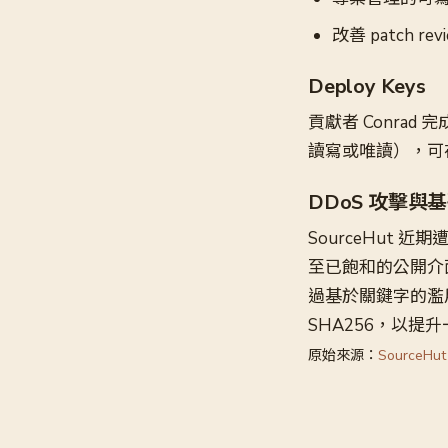
改善 patch re
Deploy Keys
貢獻者 Conrad 完
讀寫或唯讀），可在 r
DDoS 攻擊與
SourceHut 近期
至已飽和的公開介
過基於關鍵字的濫用
SHA256，以提
原始來源：
SourceHut