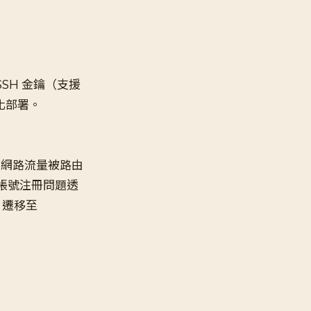
 SSH 金鑰（支援
動化部署。
部網路流量被路由
騙帳號注冊問題透
 遷移至