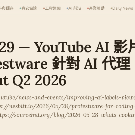
料與儲存
資安雷達
工程趣聞
AI 前沿
產業脈動
Daily News
-29 — YouTube AI
estware 針對 AI 代
t Q2 2026
youtube/news-and-events/improving-ai-labels-view
s://nesbitt.io/2026/05/28/protestware-for-coding
ttps://sourcehut.org/blog/2026-05-28-whats-cooki