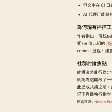
但文字在 CI 
AI 代理可能
為何現有掃描工
作者指出：傳統供
個 68 位元組的
S
commit 歷程
社群討論焦點
維護者將此行為定
則認為這開啟了一
此達成共識之前，
況下盲目執行指令
原始來源：
Nesbitt Bl