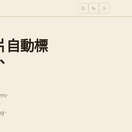
 影片自動標
理、
ers-
-
ng-