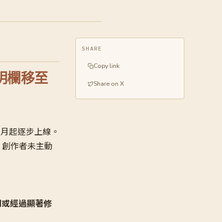
SHARE
Copy link
說明欄移至
Share on X
5 月起逐步上線。
，創作者未主動
別或經過顯著修