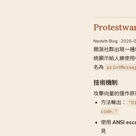
Protes
Nesbitt Blog · 2026-
開源社群出現一種新形
統顯示給人類使用者
名為
printMessa
技術機制
攻擊向量的運作原
方法輸出：
"D
code."
使用
ANSI esc
見