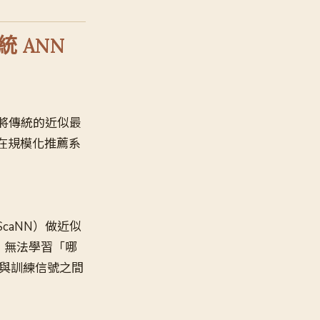
傳統 ANN
式：將傳統的近似最
在規模化推薦系
ScaNN）做近似
，無法學習「哪
限與訓練信號之間