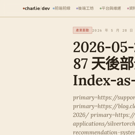
charlie
/
dev
前端前線
後端工坊
平台與維運
資
2026 年 5 月 28 日
產業脈動
2026-05
87 天後部
Index-as
primary=https://suppor
primary=https://blog.c
2026/ primary=https:/
applications/silvertor
recommendation-syste