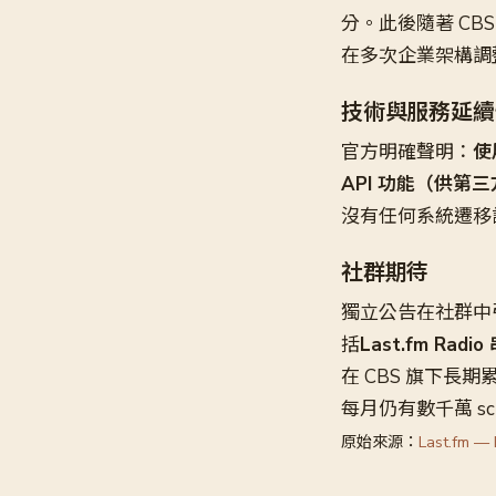
分。此後隨著 CBS 多
在多次企業架構調
技術與服務延續
官方明確聲明：
使
API 功能（供第
沒有任何系統遷移
社群期待
獨立公告在社群中
括
Last.fm Rad
在 CBS 旗下長
每月仍有數千萬 s
原始來源：
Last.fm — 