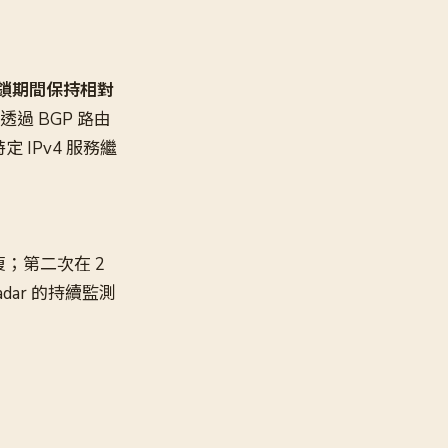
封鎖期間保持相對
過 BGP 路由
 IPv4 服務繼
復；第二次在 2
dar 的持續監測