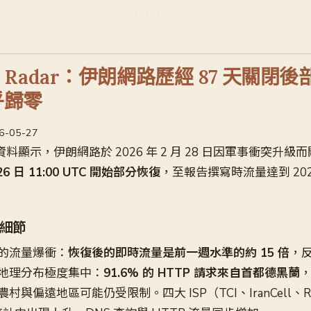
are Radar：伊朗網路歷經 87 天關
近乎歸零
26-05-27
Radar 資料顯示，伊朗網路於 2026 年 2 月 28 日因軍事衝突
 26 日 11:00 UTC 開始部分恢復
，至報告撰寫時流量達到 20
細節
的流量爆衝：
恢復後的即時流量是前一週水準的約 15 倍
，
地理分布極度集中：
91.6% 的 HTTP 請求來自首都德黑蘭
與偏遠地區可能仍受限制。四大 ISP（TCI、IranCell、Ri