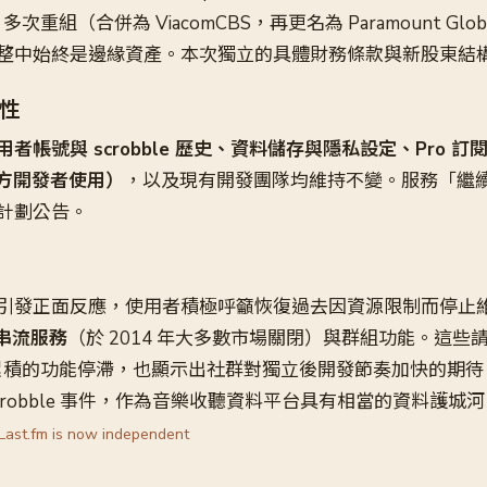
次重組（合併為 ViacomCBS，再更名為 Paramount Globa
整中始終是邊緣資產。本次獨立的具體財務條款與新股東結
性
用者帳號與 scrobble 歷史、資料儲存與隱私設定、Pro 
三方開發者使用）
，以及現有開發團隊均維持不變。服務「繼
計劃公告。
引發正面反應，使用者積極呼籲恢復過去因資源限制而停止
io 串流服務
（於 2014 年大多數市場關閉）與群組功能。這些請求揭
期累積的功能停滯，也顯示出社群對獨立後開發節奏加快的期待。La
crobble 事件，作為音樂收聽資料平台具有相當的資料護城
Last.fm is now independent