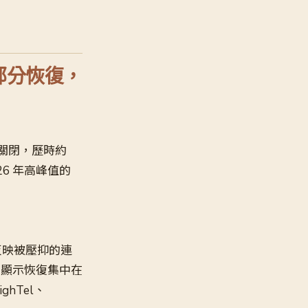
閉後部分恢復，
升級而關閉，歷時約
26 年高峰值的
反映被壓抑的連
，顯示恢復集中在
ghTel、