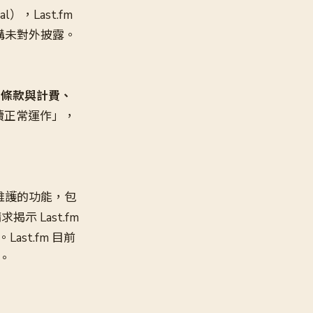
l），Last.fm
構未對外披露。
訂閱條款與計費、
續正常運作」，
維護的功能，包
示 Last.fm
st.fm 目前
河。