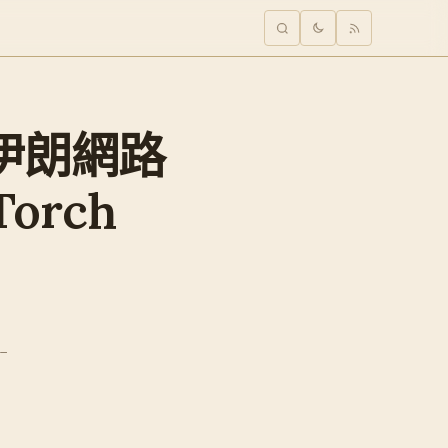
立、伊朗網路
orch
-