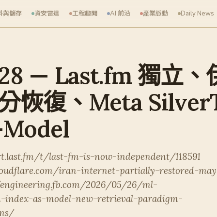
料與儲存
資安雷達
工程趣聞
AI 前沿
產業脈動
Daily News
-28 — Last.fm 獨
分恢復、Meta SilverT
-Model
t.last.fm/t/last-fm-is-now-independent/118591
loudflare.com/iran-internet-partially-restored-may
/engineering.fb.com/2026/05/26/ml-
ch-index-as-model-new-retrieval-paradigm-
ms/