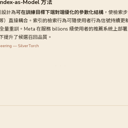
 Index-as-Model 方法
將索引設計為
可在訓練目標下端對端優化的參數化結構
，使檢索步
等）直接耦合。索引的檢索行為可隨使用者行為信號持續更
模型的全量重訓。Meta 在服務 billions 級使用者的推薦系統
下提升了候選召回品質。
eering — SilverTorch