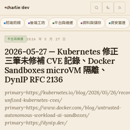
charlie
/
dev
前端前線
後端工坊
平台與維運
資料與儲存
資安雷達
2026 年 5 月 27 日
平台與維運
2026-05-27 — Kubernetes 修正
三筆未修補 CVE 記錄、Docker
Sandboxes microVM 隔離、
DynIP RFC 2136
primary=https://kubernetes.io/blog/2026/05/26/recon
unfixed-kubernetes-cves/
primary=https://www.docker.com/blog/untrusted-
autonomous-workload-ai-sandboxes/
primary=https://dynip.dev/