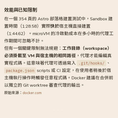
效能與已知限制
在一個 354 頁的 Astro 部落格建置測試中，Sandbox 建
置時間（1:28.58）實際
快於
宿主機直接建置
（1:44.62）。microVM 的冷啟動成本在多小時的代理工
作期間可忽略不計。
但有一個關鍵限制無法規避：
工作目錄（workspace）
必須掛載至 VM 與宿主機的相同路徑
，代理才能編輯真
實程式碼。這意味著代理可透過寫入
、
.git/hooks/
scripts 或 CI 設定，在使用者稍後於宿
package.json
主機執行操作時觸發任意程式碼。Docker 建議在合併前
以獨立的 Git worktree 審查代理的輸出。
原始來源：
docker.com