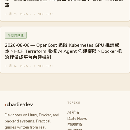
軍
8 月 7, 2026 · 2 MIN READ
平台與維運
2026-08-06 — OpenCost 追蹤 Kubernetes GPU 推論成
本、HCP Terraform 收攏 AI Agent 佈建權限、Docker 把
治理做成平台內建機制
8 月 6, 2026 · 1 MIN READ
TOPICS
charlie
/
dev
AI 前沿
Dev notes on Linux, Docker, and
Daily News
backend systems. Practical
前端前線
guides written from real