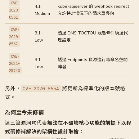
CVE-
4.1
kube-apiserver 的 webhook redirect
2020-
Medium
允許特定情況下的請求重導向
8561
CVE-
3.1
透過 DNS TOCTOU 競態條件繞過代
2020-
Low
理設定
8562
CVE-
3.1
透過 Endpoints 資源進行跨命名空間
2021-
Low
轉發
25740
另外，
將更新為標準化的版本號格
CVE-2020-8554
式。
為何至今未修補
這三筆漏洞均代表
無法在不破壞核心功能的前提下以程
式碼修補解決的架構性設計取捨
：