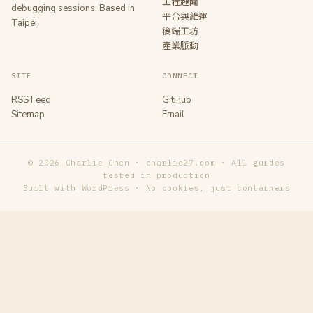
工程趣聞
debugging sessions. Based in
平台與維運
Taipei.
後端工坊
產業脈動
SITE
CONNECT
RSS Feed
GitHub
Sitemap
Email
© 2026 Charlie Chen · charlie27.com · All guides
tested in production
Built with WordPress · No cookies, just containers