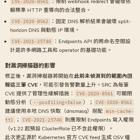
：限制 webhook redirect 會破壞依
CVE-2020-8561
賴標準 HTTP 重導向的合法整合。
：固定 DNS 解析結果會破壞 split-
CVE-2020-8562
horizon DNS 與動態 IP 環境。
：Endpoints API 的跨命名空間設
CVE-2021-25740
計是許多網路工具和 operator 的基礎功能。
對漏洞掃描器的影響
修正後，漏洞掃描器將開始在
此前未偵測到的範圍內回
報這三筆 CVE
，可能引發告警數量上升。SRC 為每筆
CVE 提供了管理性緩解措施：
可關閉
CVE-2020-8561
動態分析（
）；
--profiling=false
CVE-2020-8562
建議使用本地 DNS 快取（dnsmasq）搭配
min-cache-
；
則應限制 Endpoints 寫入權限
ttl
CVE-2021-25740
（v1.22 起預設 ClusterRole 已不含此權限）。
此次更正源於 Kubernetes 官方 CVE feed 生成 OSV 檔