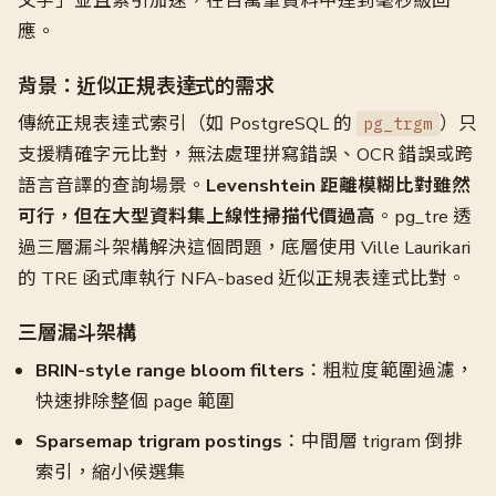
文字」並且索引加速，在百萬筆資料中達到毫秒級回
應。
背景：近似正規表達式的需求
傳統正規表達式索引（如 PostgreSQL 的
）只
pg_trgm
支援精確字元比對，無法處理拼寫錯誤、OCR 錯誤或跨
語言音譯的查詢場景。
Levenshtein 距離模糊比對雖然
可行，但在大型資料集上線性掃描代價過高
。pg_tre 透
過三層漏斗架構解決這個問題，底層使用 Ville Laurikari
的 TRE 函式庫執行 NFA-based 近似正規表達式比對。
三層漏斗架構
BRIN-style range bloom filters
：粗粒度範圍過濾，
快速排除整個 page 範圍
Sparsemap trigram postings
：中間層 trigram 倒排
索引，縮小候選集