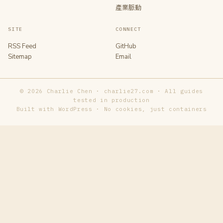
產業脈動
SITE
CONNECT
RSS Feed
GitHub
Sitemap
Email
© 2026 Charlie Chen · charlie27.com · All guides
tested in production
Built with WordPress · No cookies, just containers