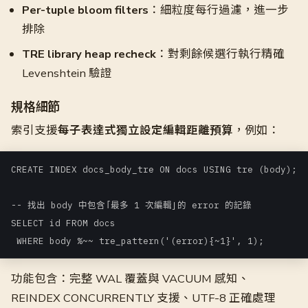
Per-tuple bloom filters
：細粒度每行過濾，進一步
排除
TRE library heap recheck
：對剩餘候選行執行精確
Levenshtein 驗證
規格細節
索引支援
每子表達式獨立設定編輯距離預算
，例如：
CREATE INDEX docs_body_tre ON docs USING tre (body);

-- 找出 body 中包含「最多 1 次編輯」的 error 的記錄

SELECT id FROM docs

 WHERE body %~~ tre_pattern('(error){~1}', 1);
功能包含：完整 WAL 覆蓋與 VACUUM 感知、
REINDEX CONCURRENTLY 支援、UTF-8 正確處理