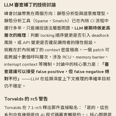
LLM 審查補丁的技術討論
峰會討論聚焦在兩個方向：靜態分析型與語意推理型。
靜態分析工具（Sparse、Smatch）已在內核 CI 流程中
運行多年，只能捕捉語法層面問題。
LLM 被期待做更高
層次的推理
：判斷 locking 順序變更是否引入 deadlock
風險，或 API 變更是否違反調用者的隱性假設。
挑戰在於內核補丁的 context 密度極高。一個 patch 可
能跨越十數個呼叫層次，涉及 RCU、memory barrier、
interrupt context 等機制。討論中的核心張力是：
「審
查建議可以接受 false positive，但 false negative 絕
對不行」
——LLM 在這類深度上下文推理的準確率目前
仍不穩定。
Torvalds 的 rc5 警告
Torvalds 在 7.1-rc5 釋出郵件直接點名：「是的，這些
系列中有幾個是由 AI 程式碼審查觸發的。」核心問題是