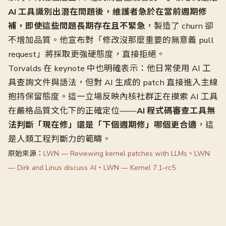
AI 工具識別出潛在問題後，維護者急於在當前週期修
補，即使這些問題長期存在且不緊急
，製造了 churn 卻
不增加品質。他宣布對「修改沒那麼重要的無意義 pull
request」將採取更強硬態度，直接拒絕。
Torvalds 在 keynote 中也明確表示：他日常使用 AI 工
具查詢文件與語法，但對 AI 生成的 patch 直接進入主線
抱持保留態度。這一立場反映內核社群正在摸索 AI 工具
在嚴格品質文化下的正確定位——
AI 程式碼審查工具無
法判斷「現在修」還是「下個週期修」哪個更合適
，這
是人類工程判斷力的範疇。
原始來源：
LWN — Reviewing kernel patches with LLMs
、
LWN
— Dirk and Linus discuss AI
、
LWN — Kernel 7.1-rc5