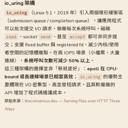
io_uring 架構
（Linux 5.1，2019 年）引入兩個環形緩衝區
io_uring
（submission queue / completion queue），讓應用程式
可以批次提交 I/O 請求，無需每次系統呼叫。磁碟
、socket
、甚至
都可非同步提
read
send
accept
交；支援 fixed buffer 與 registered fd，減少內核/使用
者空間的記憶體複製。在高 IOPS 場景（小檔案、大量
連線），
系統呼叫次數可減少 50% 以上
。
這三種架構的選擇並非「新就是好」：
epoll 在 CPU-
bound 或長連線場景已相當高效
；
的優勢主
io_uring
要體現在 I/O 密集型、高並發短請求，且其較複雜的
API 增加了程式碼維護成本。
原始來源：
theconsensus.dev — Serving Files over HTTP Three
Ways