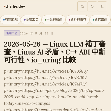
charlie
/
dev
前端前線
後端工坊
平台與維運
資料與儲存
資安雷達
2026 年 5 月 26 日
後端工坊
2026-05-26 — Linux LLM 補丁審
查、Linus AI 矛盾、C++ ABI 中斷
可行性、io_uring 比較
primary=https://lwn.net/Articles/1073583/
primary=https://lwn.net/Articles/1073761/
primary=https://lwn.net/Articles/1074171/
primary=https://isocpp.org/blog/2026/05/cppcon-
2025-could-cpp-developers-handle-an-abi-break-
today-luis-caro-campos
primary=https://theconsensus.dev/articles/serving-