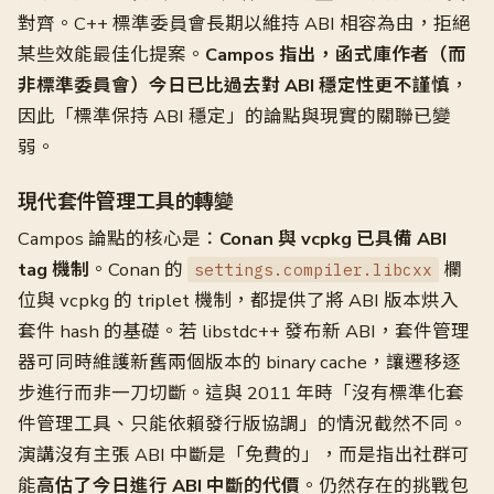
對齊。C++ 標準委員會長期以維持 ABI 相容為由，拒絕
某些效能最佳化提案。
Campos 指出，函式庫作者（而
非標準委員會）今日已比過去對 ABI 穩定性更不謹慎
，
因此「標準保持 ABI 穩定」的論點與現實的關聯已變
弱。
現代套件管理工具的轉變
Campos 論點的核心是：
Conan 與 vcpkg 已具備 ABI
tag 機制
。Conan 的
欄
settings.compiler.libcxx
位與 vcpkg 的 triplet 機制，都提供了將 ABI 版本烘入
套件 hash 的基礎。若 libstdc++ 發布新 ABI，套件管理
器可同時維護新舊兩個版本的 binary cache，讓遷移逐
步進行而非一刀切斷。這與 2011 年時「沒有標準化套
件管理工具、只能依賴發行版協調」的情況截然不同。
演講沒有主張 ABI 中斷是「免費的」，而是指出社群可
能
高估了今日進行 ABI 中斷的代價
。仍然存在的挑戰包