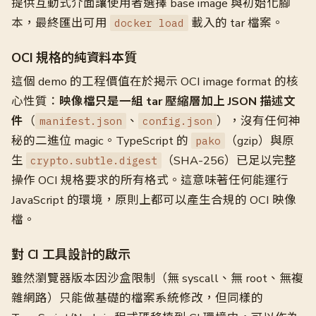
提供互動式介面讓使用者選擇 base image 與初始化腳
本，最終匯出可用
載入的 tar 檔案。
docker load
OCI 規格的純資料本質
這個 demo 的工程價值在於揭示 OCI image format 的核
心性質：
映像檔只是一組 tar 壓縮層加上 JSON 描述文
件
（
、
），沒有任何神
manifest.json
config.json
秘的二進位 magic。TypeScript 的
（gzip）與原
pako
生
（SHA-256）已足以完整
crypto.subtle.digest
操作 OCI 規格要求的所有格式。這意味著任何能運行
JavaScript 的環境，原則上都可以產生合規的 OCI 映像
檔。
對 CI 工具設計的啟示
雖然瀏覽器版本因沙盒限制（無 syscall、無 root、無複
雜網路）只能做基礎的檔案系統修改，但同樣的