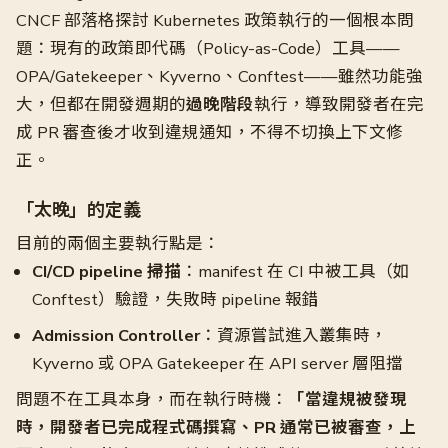
CNCF 部落格探討 Kubernetes 政策執行的一個根本問
題：現有的政策即代碼（Policy-as-Code）工具——
OPA/Gatekeeper、Kyverno、Conftest——雖然功能強
大，但都在開發週期的
過晚階段
執行，導致開發者在完
成 PR 審查後才收到違規通知，不得不切換上下文修
正。
「太晚」的定義
目前的兩個主要執行點是：
CI/CD pipeline 掃描
：manifest 在 CI 中被工具（如
Conftest）驗證，失敗時 pipeline 報錯
Admission Controller
：資源嘗試進入叢集時，
Kyverno 或 OPA Gatekeeper 在 API server 層阻擋
問題不在工具本身，而在執行時機：
「當違規被發現
時，開發者已完成程式碼撰寫、PR 通常已被審查，上