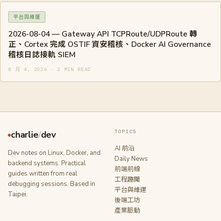
平台與維運
2026-08-04 — Gateway API TCPRoute/UDPRoute 轉
正、Cortex 完成 OSTIF 資安稽核、Docker AI Governance
稽核日誌接軌 SIEM
8 月 4, 2026 · 2 MIN READ
TOPICS
charlie
/
dev
AI 前沿
Dev notes on Linux, Docker, and
Daily News
backend systems. Practical
前端前線
guides written from real
工程趣聞
debugging sessions. Based in
平台與維運
Taipei.
後端工坊
產業脈動