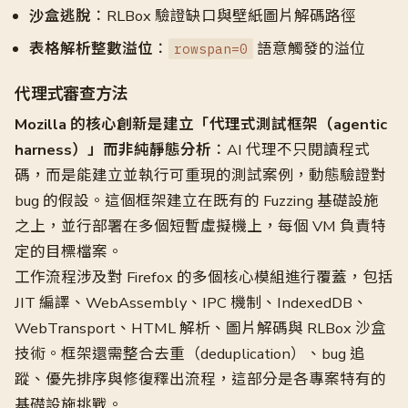
沙盒逃脫
：RLBox 驗證缺口與壁紙圖片解碼路徑
表格解析整數溢位
：
語意觸發的溢位
rowspan=0
代理式審查方法
Mozilla 的核心創新是建立「代理式測試框架（agentic
harness）」而非純靜態分析
：AI 代理不只閱讀程式
碼，而是能建立並執行可重現的測試案例，動態驗證對
bug 的假設。這個框架建立在既有的 Fuzzing 基礎設施
之上，並行部署在多個短暫虛擬機上，每個 VM 負責特
定的目標檔案。
工作流程涉及對 Firefox 的多個核心模組進行覆蓋，包括
JIT 編譯、WebAssembly、IPC 機制、IndexedDB、
WebTransport、HTML 解析、圖片解碼與 RLBox 沙盒
技術。框架還需整合去重（deduplication）、bug 追
蹤、優先排序與修復釋出流程，這部分是各專案特有的
基礎設施挑戰。