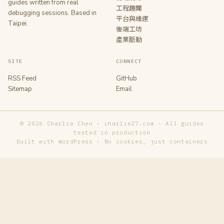
guides written from real
工程趣聞
debugging sessions. Based in
平台與維運
Taipei.
後端工坊
產業脈動
SITE
CONNECT
RSS Feed
GitHub
Sitemap
Email
© 2026 Charlie Chen · charlie27.com · All guides
tested in production
Built with WordPress · No cookies, just containers