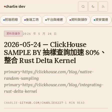
charlie
/
dev
前端前線
後端工坊
平台與維運
資料與儲存
資安雷達
2026 年 5 月 24 日
資料與儲存
2026-05-24 — ClickHouse
SAMPLE BY 抽樣查詢加速 80%、
整合 Rust Delta Kernel
primary=https://clickhouse.com/blog/native-
random-sampling
primary=https://clickhouse.com/blog/integrating-
rust-delta-kernel
CHARLIE
·
GITHUB.COM/CHARLIE0227
·
1 MIN READ