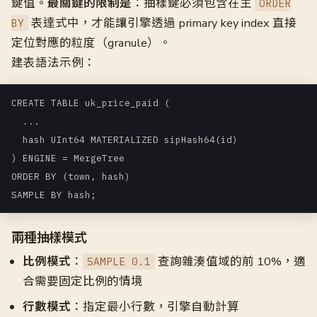
鍵值。
最關鍵的限制是
：抽樣鍵必須包含在主
ORDER
表達式中，才能讓引擎透過 primary key index 直接
BY
定位對應的粒度（granule）。
建表語法示例：
CREATE TABLE uk_price_paid (

  ...

  hash UInt64 MATERIALIZED sipHash64(id)

) ENGINE = MergeTree

ORDER BY (town, hash)

SAMPLE BY hash;
兩種抽樣模式
比例模式
：
查詢雜湊值域的前 10%，適
SAMPLE 0.1
合需要固定比例的情境
行數模式
：指定最小行數，引擎自動計算