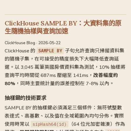
ClickHouse SAMPLE BY：大資料集的原
生隨機抽樣與查詢加速
ClickHouse Blog · 2026-05-22
ClickHouse 的
子句允許查詢只掃描資料集
SAMPLE BY
的隨機子集，在可接受的精度損失下大幅降低查詢延
遲。以 3,045 萬筆英國房價資料集為測試，10% 抽樣將
查詢平均時間從 687ms 壓縮至 141ms，
改善幅度約
80%
，同時主要統計量的誤差控制在 7-8% 以內。
抽樣鍵的技術要求
SAMPLE BY 的抽樣鍵必須滿足三個條件：無符號整數
表達式、高基數、以及值在全域範圍內均勻分佈。實際
使用時常以
（64 位元加密雜湊）作為
sipHash64(id)