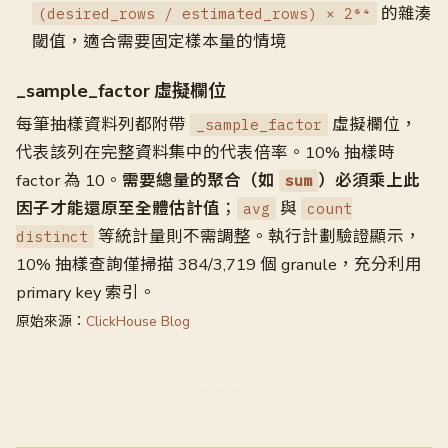
的雜湊
(desired_rows / estimated_rows) × 2⁶⁴
閾值，適合需要固定樣本量的情境
_sample_factor 虛擬欄位
每筆抽樣資料列都附帶
虛擬欄位，
_sample_factor
代表該列在完整資料集中的代表倍率。10% 抽樣時
factor 為 10。
需要總量的聚合（如
）必須乘上此
sum
因子才能還原至全體估計值
；
與
avg
count
等統計量則不需調整。執行計劃驗證顯示，
distinct
10% 抽樣查詢僅掃描 384/3,719 個 granule，充分利用
primary key 索引。
原始來源：
ClickHouse Blog