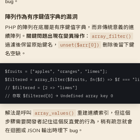
bug。
陣列作為有序鍵值字典的漏洞
PHP 的陣列在底層是有序鍵值字典，而非傳統意義的連
續陣列。
關鍵問題出現在變異操作
：
array_filter()
過濾後保留原始鍵名，
刪除後留下鍵
unset($arr[0])
名空缺。
$fruits = ["apples", "oranges", "limes"];

$filtered = array_filter($fruits, fn($f) => $f === "li
// $filtered = [2 => "limes"]

// 存取 $filtered[0] → Undefined array key 0
解法是呼叫
重建連續索引，但這個
array_values()
步驟需要開發者記住這個反直覺的行為，稍有疏忽就會
在迴圈或 JSON 輸出時埋下 bug。