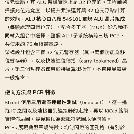
位元電腦，其 ALU 架構實際上是 32 位元的。工程師選
擇擴充位元寬度，以提升乘法運算與 32 位元浮點計算
的效能。
ALU 核心由八顆 54S181 軍規 ALU 晶片組成
（每顆處理四個位元），配合多工器（MUX）從八種不
同輸入組合中選擇，整個 ALU 子系統橫跨三塊 PCB，
共使用約 75 顆積體電路。
架構設計包含三個 32 位元暫存器（其中兩個功能為移
位暫存器），以及快速進位傳播（carry-lookahead）晶
片。第三個暫存器僅用於接續算術操作，不直接暴露給
一般指令。
逆向方法與 PCB 特徵
Shirriff 使用
三用電表連通性測試
（beep out），逐一追
蹤 IC 之間以及連接器到連接器的走線，再以 KiCad 繪製
實體佈局圖，最後轉換為邏輯符號圖以便閱讀。
PCBs 展現典型軍規特徵：均勻間距的圓孔格（有別於