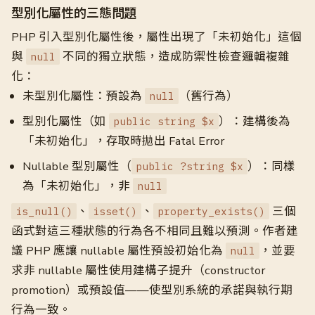
型別化屬性的三態問題
PHP 引入型別化屬性後，屬性出現了「未初始化」這個
與
不同的獨立狀態，造成防禦性檢查邏輯複雜
null
化：
未型別化屬性：預設為
（舊行為）
null
型別化屬性（如
）：建構後為
public string $x
「未初始化」，存取時拋出 Fatal Error
Nullable 型別屬性（
）：同樣
public ?string $x
為「未初始化」，非
null
、
、
三個
is_null()
isset()
property_exists()
函式對這三種狀態的行為各不相同且難以預測。作者建
議 PHP 應讓 nullable 屬性預設初始化為
，並要
null
求非 nullable 屬性使用建構子提升（constructor
promotion）或預設值——使型別系統的承諾與執行期
行為一致。