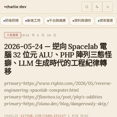
charlie
/
dev
前端前線
後端工坊
平台與維運
資料與儲存
資安雷達
2026 年 5 月 24 日
工程趣聞
2026-05-24 — 逆向 Spacelab 電
腦 32 位元 ALU、PHP 陣列三態怪
癖、LLM 生成時代的工程紀律轉
移
primary=https://www.righto.com/2026/05/reverse-
engineering-spacelab-computer.html
primary=https://flowtwo.io/post/php's-oddities
primary=https://olano.dev/blog/dangerously-skip/
CHARLIE
·
GITHUB.COM/CHARLIE0227
·
1 MIN READ