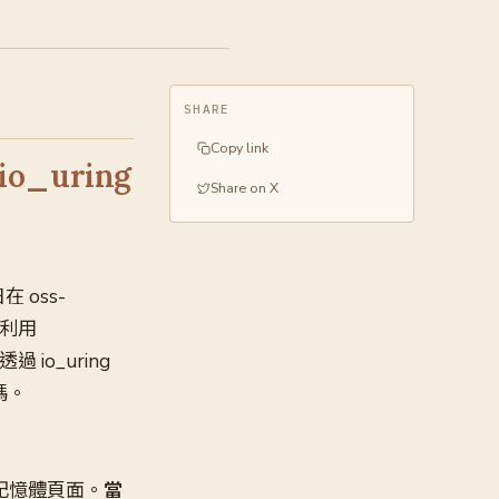
SHARE
Copy link
io_uring
Share on X
在 oss-
利用
透過 io_uring
式碼。
追蹤記憶體頁面。
當