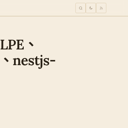
x LPE、
nestjs-