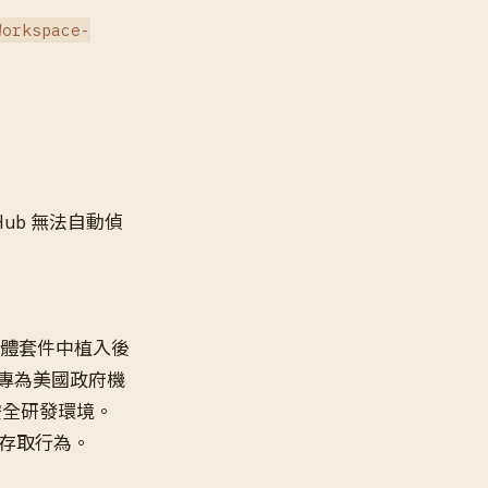
Workspace-
tHub 無法自動偵
些軟體套件中植入後
是專為美國政府機
安全研發環境。
的存取行為。