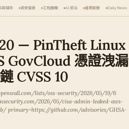
料與儲存
資安雷達
工程趣聞
AI 前沿
產業脈動
Daily News
20 — PinTheft Linu
S GovCloud 憑證洩漏、
鏈 CVSS 10
penwall.com/lists/oss-security/2026/05/19/6
onsecurity.com/2026/05/cisa-admin-leaked-aws-
ub/ primary=https://github.com/advisories/GHSA-