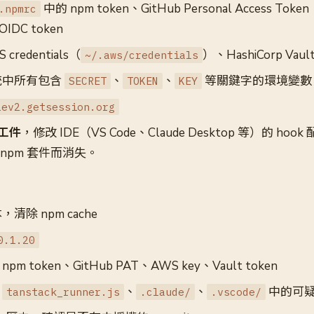
中的 npm token、GitHub Personal Access Toke
.npmrc
OIDC token
credentials（
）、HashiCorp Vault
~/.aws/credentials
統中所有包含
、
、
等關鍵字的環境變數
SECRET
TOKEN
KEY
lev2.getsession.org
工件
，修改 IDE（VS Code、Claude Desktop 等）的 ho
npm 套件而消失。
除 npm cache
0.1.20
npm token、GitHub PAT、AWS key、Vault token
：
、
、
中的可疑 
tanstack_runner.js
.claude/
.vscode/