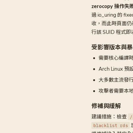
zerocopy 操作
過 io_uring 的
收，而此時頁面仍被用
行該 SUID 程式
受影響版本與暴
需要核心編譯
Arch Lin
大多數主流發行版
攻擊者需要本地
修補與緩解
建議措施：檢查
/
blacklist rds