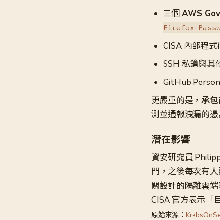
三個
AWS Go
Firefox-Pass
CISA 內部程式碼
SSH 私鑰與
GitHub Perso
更嚴重的是，
承包商
測並通報洩漏的憑
潛在影響
資安研究員 Phil
門，之後每次有人建
關設計的隔離雲端
CISA 官方表
原始來源：
KrebsOnSe