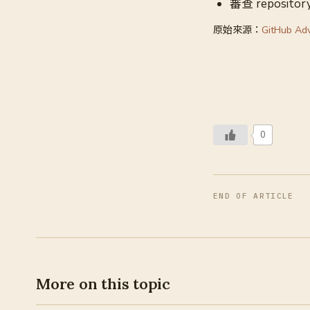
審查 reposi
原始來源：
GitHub Ad
0
END OF ARTICLE
More on this topic