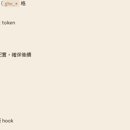
n（
格
gho_*
 token
ok 配置，確保後續
hook