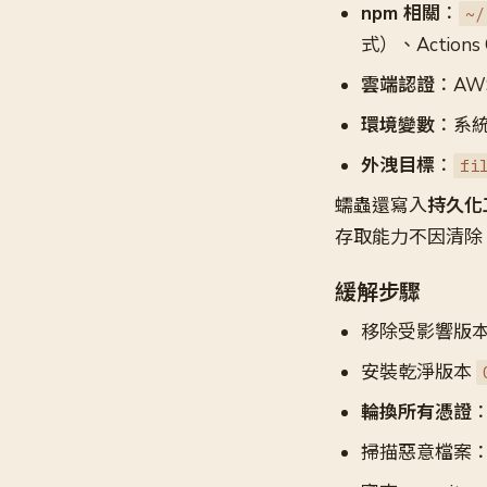
npm 相關
：
~/
式）、Actions 
雲端認證
：AWS 
環境變數
：系
外洩目標
：
fi
蠕蟲還寫入
持久化
存取能力不因清除 
緩解步驟
移除受影響版本，清
安裝乾淨版本
輪換所有憑證
：
掃描惡意檔案