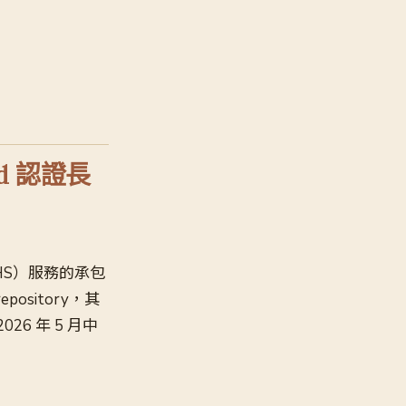
ud 認證長
HS）服務的承包
epository，其
26 年 5 月中