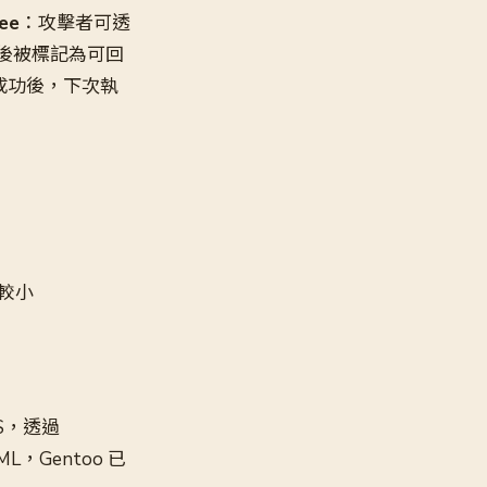
ee
：攻擊者可透
誤歸零後被標記為可回
寫成功後，下次執
面較小
S，透過
，Gentoo 已