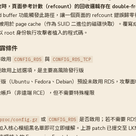
失敗時，頁面參考計數（refcount）的回收邏輯存在 double-fr
 fixed buffer 功能觸發此路徑，讓一個頁面的 refcount 錯
於 page cache（作為 SUID 二進位的磁碟快取）。覆
即以 root 身份執行攻擊者植入的程式碼。
露條件
時啟用
與
CONFIG_RDS
CONFIG_RDS_TCP
ux 預設啟用上述選項，是主要高風險發行版
（Ubuntu、Fedora、Debian）預設未啟用 RDS，攻擊
帳戶（非遠端 RCE），但不需要特殊權限
或
是否啟用；若不需要 RD
proc/config.gz
CONFIG_RDS
加入核心模組黑名單即可立即緩解。上游 patch 已提交至 LKML