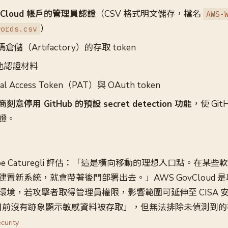
vCloud 帳戶的管理員認證
（CSV 格式明文儲存，檔名
AWS-
）
words.csv
倉儲（Artifactory）的存取 token
其他認證材料
nal Access Token（PAT）與 OAuth token
刻意停用 GitHub 的預設 secret detection 功能
，使 Gi
證。
ippe Caturegli 評估：「這是橫向移動的理想入口點。在某
置新系統，就會帶著後門部署出去。」AWS GovCloud 
環境，若攻擊者取得管理員權限，影響範圍可延伸至 CISA 
示「目前沒有跡象顯示敏感資料被存取」，但無法排除未偵測到
curity