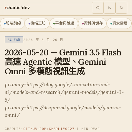
charlie
/
dev
前端前線
後端工坊
平台與維運
資料與儲存
資安雷達
2026 年 5 月 20 日
AI 前沿
2026-05-20 — Gemini 3.5 Flash
高速 Agentic 模型、Gemini
Omni 多模態視訊生成
primary=https://blog.google/innovation-and-
ai/models-and-research/gemini-models/gemini-3-
5/
primary=https://deepmind.google/models/gemini-
omni/
CHARLIE
·
GITHUB.COM/CHARLIE0227
·
1 MIN READ