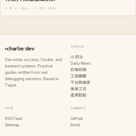
8 月 6, 2026 · 1 MIN READ
TOPICS
charlie
/
dev
AI 前沿
Dev notes on Linux, Docker, and
Daily News
backend systems. Practical
前端前線
guides written from real
工程趣聞
debugging sessions. Based in
平台與維運
Taipei.
後端工坊
產業脈動
SITE
CONNECT
RSS Feed
GitHub
Sitemap
Email