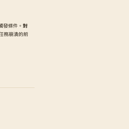
的觸發條件。
對
是訓練任務崩潰的前