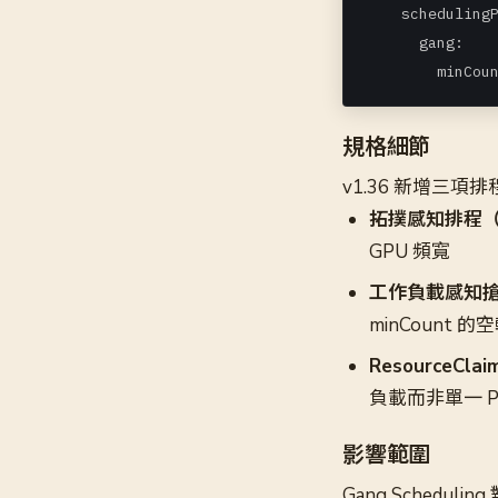
    schedulingP
      gang:

        minC
規格細節
v1.36 新增三項
拓撲感知排程
GPU 頻寬
工作負載感知
minCount 的
ResourceCla
負載而非單一 
影響範圍
Gang Schedu