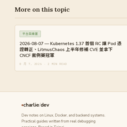
More on this topic
平台與維運
2026-08-07 — Kubernetes 1.37 首個 RC 讓 Pod 憑
證轉正、LitmusChaos 上半年修補 CVE 並拿下
CNCF 案例賽冠軍
8 月 7, 2026 · 2 MIN READ
charlie
/
dev
Dev notes on Linux, Docker, and backend systems.
Practical guides written from real debugging