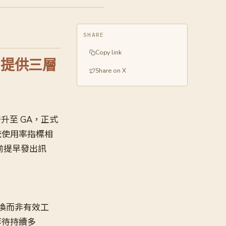
SHARE
Copy link
A，提供三層
Share on X
ta 晉升至 GA，正式
統使用率指標相
前提早發出訊
切換而非有效工
等待持續多