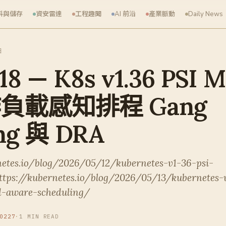
料與儲存
資安雷達
工程趣聞
AI 前沿
產業脈動
Daily News
日
18 — K8s v1.36 PSI M
負載感知排程 Gang
ng 與 DRA
netes.io/blog/2026/05/12/kubernetes-v1-36-psi-
ttps://kubernetes.io/blog/2026/05/13/kubernetes-
d-aware-scheduling/
0227
·
1 MIN READ