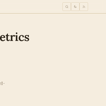
etrics
v1-