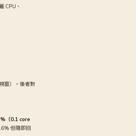
 CPU、
0s 視窗），後者對
5%（0.1 core
5.6% 但隨即回