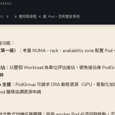
olicy:

ount: 4   # 需同時排程 4 個 Pod，否則整批等待
排程功能：
（第一版）
：考量 NUMA、rack、availability zone 配置 Po
搶佔
：以整個 Workload 為單位評估搶佔，避免搶佔後 PodGr
空轉
im 支援
：PodGroup 可請求 DRA 動態資源（GPU、客製
Pod 層級協調資源申請
ling 對分散式訓練任務關鍵：所有 worker Pod 必須同時啟動，