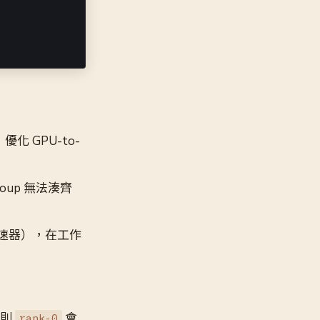
d，優化 GPU-to-
oup 無法湊齊
化加速器），在工作
否則
會
rank-0