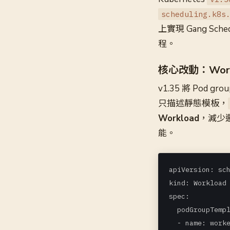
scheduling.k8s
上實現 Gang Sch
程。
核心改動：Workl
v1.35 將 Pod g
只描述靜態模板，
Workload
，減少邏
能。
apiVersion: sch
kind: Workload

spec:

  podGroupTempl
  - name: worke