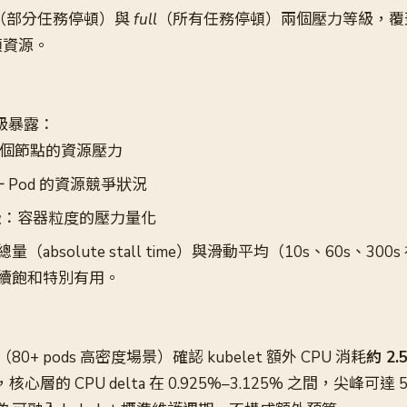
（部分任務停頓）與
full
（所有任務停頓）兩個壓力等級，覆蓋
三類資源。
層級暴露：
個節點的資源壓力
 Pod 的資源競爭狀況
級
：容器粒度的壓力量化
absolute stall time）與滑動平均（10s、60s、30
續飽和特別有用。
+ pods 高密度場景）確認 kubelet 額外 CPU 消耗
約 2.
，核心層的 CPU delta 在 0.925%–3.125% 之間，尖峰可達 