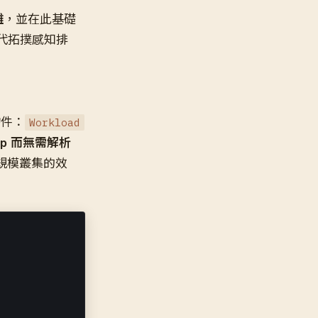
離
，並在此基礎
與第一代拓撲感知排
立物件：
Workload
up 而無需解析
大規模叢集的效