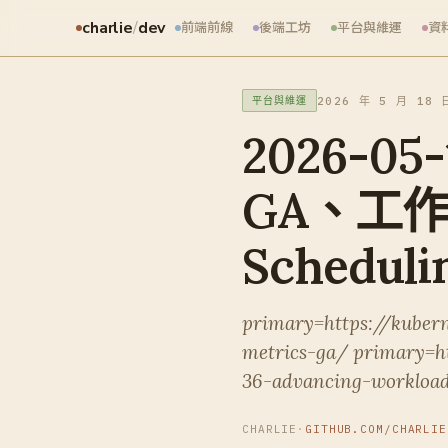
charlie
/
dev
前端前線
後端工坊
平台與維運
資
2026 年 5 月 18 
平台與維運
2026-05-
GA、工作
Scheduli
primary=https://kuber
metrics-ga/ primary=h
36-advancing-workloa
CHARLIE
·
GITHUB.COM/CHARLIE