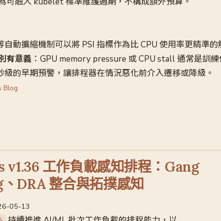
可融入 kubelet 標準維護週期，不構成額外預算。
PA 等自動擴縮機制可以將 PSI 指標作為比 CPU 使用率更精準
特別有意義
：GPU memory pressure 或 CPU stall 通常
供毫秒級的早期預警，讓排程器在情況惡化前介入遷移或降級。
s Blog
tes v1.36 工作負載感知排程：Gang
ing、DRA 整合與拓撲感知
026-05-13
持續推進 AI/ML 批次工作負載的排程能力，以
6