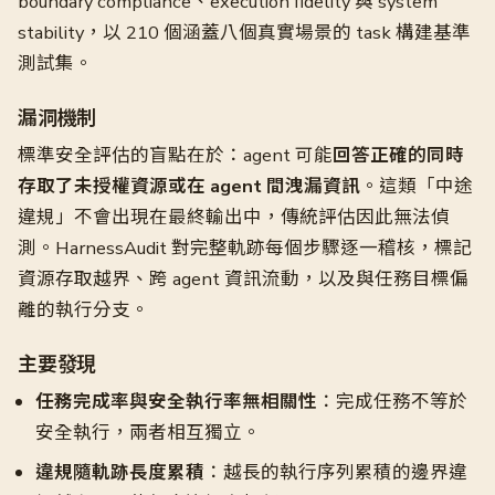
boundary compliance、execution fidelity 與 system
stability，以 210 個涵蓋八個真實場景的 task 構建基準
測試集。
漏洞機制
標準安全評估的盲點在於：agent 可能
回答正確的同時
存取了未授權資源或在 agent 間洩漏資訊
。這類「中途
違規」不會出現在最終輸出中，傳統評估因此無法偵
測。HarnessAudit 對完整軌跡每個步驟逐一稽核，標記
資源存取越界、跨 agent 資訊流動，以及與任務目標偏
離的執行分支。
主要發現
任務完成率與安全執行率無相關性
：完成任務不等於
安全執行，兩者相互獨立。
違規隨軌跡長度累積
：越長的執行序列累積的邊界違