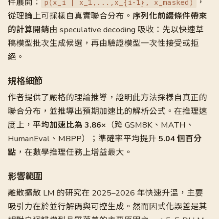
件展開：
，
p(x_i | x_1,...,x_{i-1}, x_masked)
從理論上可採樣自真實聯合分布。
序列化前綴條件帶來
的計算開銷
由 speculative decoding 吸收：先以快速草
稿模型批次生成候選，再由驗證模型一次性接受或拒
絕。
規格細節
作者提供了嚴格的理論推導，證明此方法採樣自真正的
聯合分布，並推導出預期加速比的解析公式。在推理速
度上，
平均加速比為 3.86×
（跨 GSM8K、MATH、
HumanEval、MBPP）；準確率平均提升
5.04 個百分
點
，在數學推理任務上增益最大。
影響範圍
離散擴散 LM 的研究在 2025–2026 年快速升溫，主要
吸引力在於並行解碼與可控生成。然而因式化誤差是其