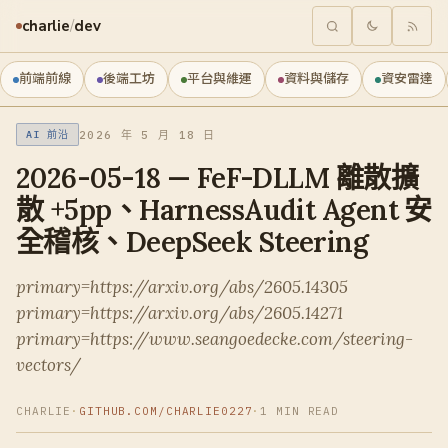
charlie
/
dev
前端前線
後端工坊
平台與維運
資料與儲存
資安雷達
2026 年 5 月 18 日
AI 前沿
2026-05-18 — FeF-DLLM 離散擴
散 +5pp、HarnessAudit Agent 安
全稽核、DeepSeek Steering
primary=https://arxiv.org/abs/2605.14305
primary=https://arxiv.org/abs/2605.14271
primary=https://www.seangoedecke.com/steering-
vectors/
CHARLIE
·
GITHUB.COM/CHARLIE0227
·
1 MIN READ