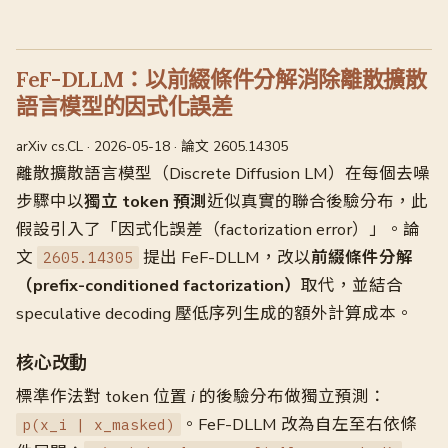
FeF-DLLM：以前綴條件分解消除離散擴散
語言模型的因式化誤差
arXiv cs.CL · 2026-05-18 · 論文 2605.14305
離散擴散語言模型（Discrete Diffusion LM）在每個去噪
步驟中以
獨立 token 預測
近似真實的聯合後驗分布，此
假設引入了「因式化誤差（factorization error）」。論
文
提出 FeF-DLLM，改以
前綴條件分解
2605.14305
（prefix-conditioned factorization）
取代，並結合
speculative decoding 壓低序列生成的額外計算成本。
核心改動
標準作法對 token 位置
i
的後驗分布做獨立預測：
。FeF-DLLM 改為自左至右依條
p(x_i | x_masked)