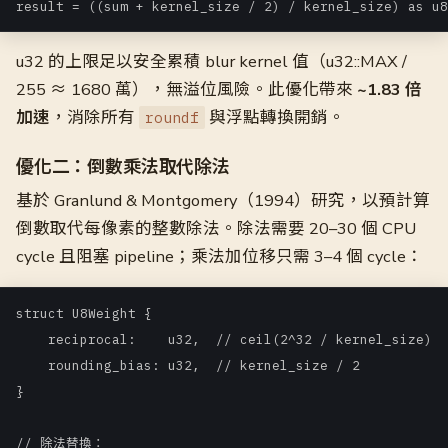
result = ((sum + kernel_size / 2) / kernel_size) as u8
u32 的上限足以安全累積 blur kernel 值（u32::MAX /
255 ≈ 1680 萬），無溢位風險。此優化帶來
~1.83 倍
加速
，消除所有
與浮點轉換開銷。
roundf
優化二：倒數乘法取代除法
基於 Granlund & Montgomery（1994）研究，以預計算
倒數取代每像素的整數除法。除法需要 20–30 個 CPU
cycle 且阻塞 pipeline；乘法加位移只需 3–4 個 cycle：
struct U8Weight {

    reciprocal:    u32,  // ceil(2^32 / kernel_size)

    rounding_bias: u32,  // kernel_size / 2

}

// 除法替換：
