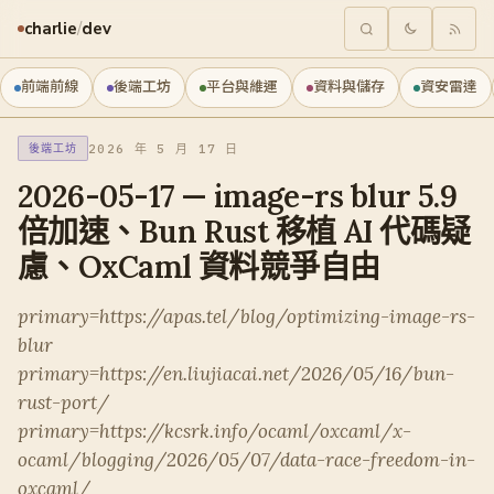
charlie
/
dev
前端前線
後端工坊
平台與維運
資料與儲存
資安雷達
2026 年 5 月 17 日
後端工坊
2026-05-17 — image-rs blur 5.9
倍加速、Bun Rust 移植 AI 代碼疑
慮、OxCaml 資料競爭自由
primary=https://apas.tel/blog/optimizing-image-rs-
blur
primary=https://en.liujiacai.net/2026/05/16/bun-
rust-port/
primary=https://kcsrk.info/ocaml/oxcaml/x-
ocaml/blogging/2026/05/07/data-race-freedom-in-
oxcaml/