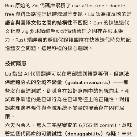
Bun 原始的 Zig 代碼庫累積了 use-after-free、double-
free 與錯誤路徑記憶體洩漏等問題。Liu 認為這反映的是
語言與團隊文化之間的結構性不匹配
：Bun 的快速迭代
文化與 Zig 要求精細手動記憶體管理之間存在根本張
力。Rust 編譯器的靜態保證讓團隊在快速迭代時免於記
憶體安全問題，這是移植的核心邏輯。
技術隱患
Liu 指出 AI 代碼翻譯可以在局部達到語意等價，但
無法
保證跨函式的全域不變量（global invariants）
——那
些沒有寫進測試、卻隱含在設計意圖中的系統約束。測
試套件驗證的是已知行為在已知路徑上的正確性，對錯
誤處理邊界條件與全域系統不變量的覆蓋存在固有局
限。
六天內合入、無人工完整審查的 6,755 個 commit，意味
著這個代碼庫的
可調試性（debuggability）存疑
：未來