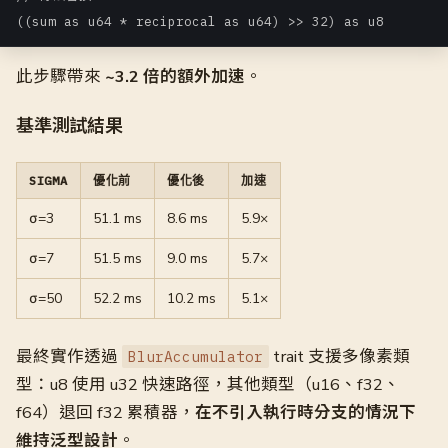
((sum as u64 * reciprocal as u64) >> 32) as u8
此步驟帶來
~3.2 倍的額外加速
。
基準測試結果
SIGMA
優化前
優化後
加速
σ=3
51.1 ms
8.6 ms
5.9×
σ=7
51.5 ms
9.0 ms
5.7×
σ=50
52.2 ms
10.2 ms
5.1×
最終實作透過
trait 支援多像素類
BlurAccumulator
型：u8 使用 u32 快速路徑，其他類型（u16、f32、
f64）退回 f32 累積器，
在不引入執行時分支的情況下
維持泛型設計
。