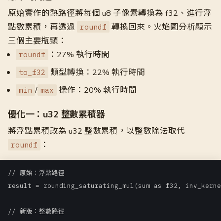
原始實作的熱路徑將每個 u8 子像素轉換為 f32、進行浮
點數累積，再透過
轉換回來。火焰圖分析顯示
roundf
三個主要瓶頸：
：27% 執行時間
roundf
類型轉換：22% 執行時間
to_f32
/
操作：20% 執行時間
min
max
優化一：u32 整數累積器
將浮點累積改為 u32 整數累積，以整數除法取代
：
roundf
// 原始：浮點路徑

result = rounding_saturating_mul(sum as f32, inv_kerne
// 新版：整數路徑
