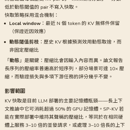
低於動態閾值的 pair 不寫入快取。
快取策略採用混合機制：
Local window
：最近 N 個 token 的 KV 無條件保留
（保證近因效應）
動態閾值剪枝
：歷史 KV 根據預測效用動態取捨，而
非固定壓縮比
「
動態
」是關鍵：壓縮比會因輸入內容而異。論文報告
長序列的壓縮率普遍高於短序列，部分場景可達 10× 壓
縮，而驗證損失與多項下游任務的評分幾乎不變。
影響範圍
KV 快取是目前 LLM 部署的主要記憶體瓶頸——長上下
文推論中它可消耗超過 50% 的 GPU 記憶體。SP-KV 若
能在實際部署中維持其聲稱的壓縮比，等同於在相同硬
體上服務 3–10 倍的並發請求，或處理 3–10 倍長的上下