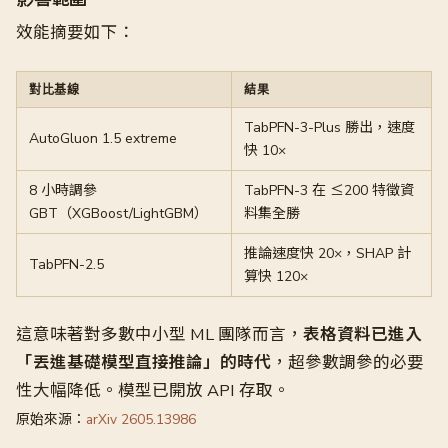
效能摘要如下：
對比基線
結果
TabPFN-3-Plus 勝出，速度
AutoGluon 1.5 extreme
快 10×
8 小時調參
TabPFN-3 在 ≤200 特徵資
GBT（XGBoost/LightGBM）
料集全勝
推論速度快 20×，SHAP 計
TabPFN-2.5
算快 120×
這意味著對多數中小型 ML 團隊而言，
表格資料已進入
「丟進基礎模型直接推論」的時代
，超參數調參的必要
性大幅降低。模型已開放 API 存取。
原始來源：
arXiv 2605.13986