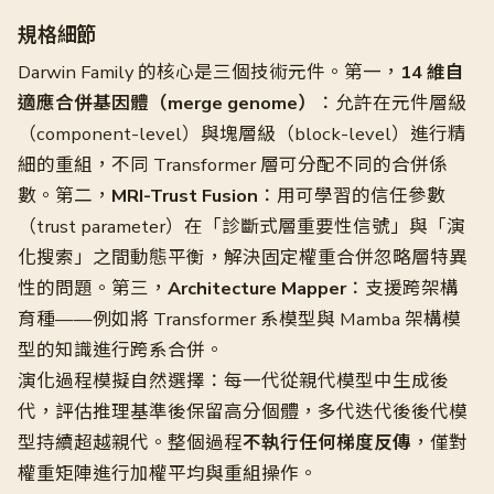
規格細節
Darwin Family 的核心是三個技術元件。第一，
14 維自
適應合併基因體（merge genome）
：允許在元件層級
（component-level）與塊層級（block-level）進行精
細的重組，不同 Transformer 層可分配不同的合併係
數。第二，
MRI-Trust Fusion
：用可學習的信任參數
（trust parameter）在「診斷式層重要性信號」與「演
化搜索」之間動態平衡，解決固定權重合併忽略層特異
性的問題。第三，
Architecture Mapper
：支援跨架構
育種——例如將 Transformer 系模型與 Mamba 架構模
型的知識進行跨系合併。
演化過程模擬自然選擇：每一代從親代模型中生成後
代，評估推理基準後保留高分個體，多代迭代後後代模
型持續超越親代。整個過程
不執行任何梯度反傳
，僅對
權重矩陣進行加權平均與重組操作。