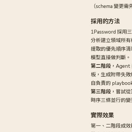
（schema 變更需先於
採用的方法
1Password 採
分析建立領域所有
提取的優先順序清單
模型直接做判斷。
第二階段
，Agen
板，生成附帶失敗模式
自負責的 playb
第三階段
，嘗試從
時序三條並行的變
實際效果
第一、二階段成效