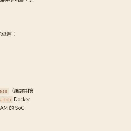
碼在型別層，非
每封包延遲：
（編譯期資
ess
Docker
ratch
AM 的 SoC