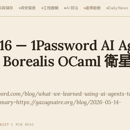
料與儲存
資安雷達
工程趣聞
AI 前沿
產業脈動
Daily News
16 — 1Password AI 
Borealis OCaml
word.com/blog/what-we-learned-using-ai-agents-t
imary=https://gazagnaire.org/blog/2026-05-14-
0227
·
1 MIN READ