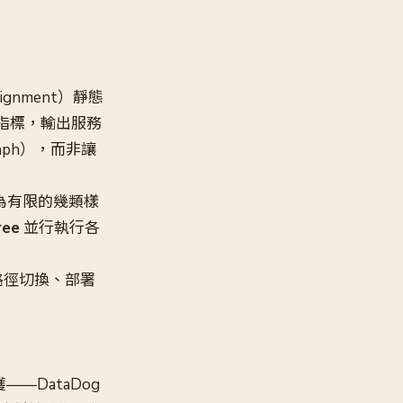
Assignment）靜態
指標，輸出服務
graph），而非讓
歸納為有限的幾類樣
ree
並行執行各
路徑切換、部署
DataDog