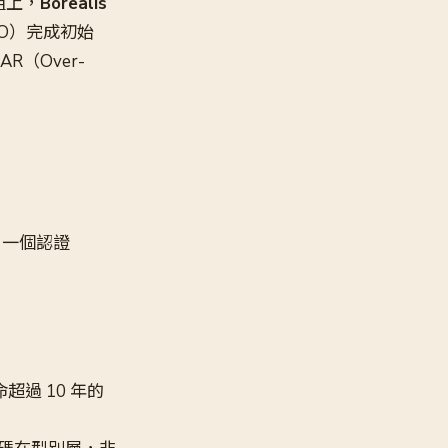
載模組上，
Borealis
EO）完成初始
R（Over-
、一個認證
壽命超過 10 年的