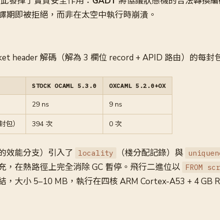
統在此發揮了實質安全作用：
GADT
將協議狀態機的合法轉換編
譯期即被拒絕，而非在太空中執行時崩潰。
acket header 解碼（解為 3 欄位 record + APID 路由）的
STOCK OCAML 5.3.0
OXCAML 5.2.0+OX
29 ns
9 ns
 萬封包）
394 次
0 次
l 的效能分支）引入了
（棧分配記錄）與
locality
uniquen
充，在熱路徑上完全消除 GC 暫停。飛行二進位以
FROM sc
 5–10 MB，執行在四核 ARM Cortex-A53 + 4 GB R