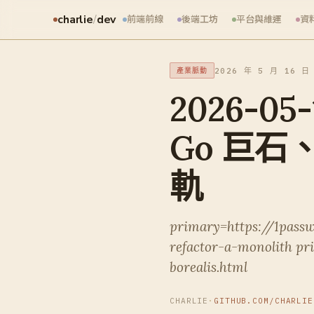
charlie
/
dev
前端前線
後端工坊
平台與維運
資
2026 年 5 月 16 日
產業脈動
2026-05-
Go 巨石、
軌
primary=https://1pass
refactor-a-monolith pr
borealis.html
CHARLIE
·
GITHUB.COM/CHARLIE