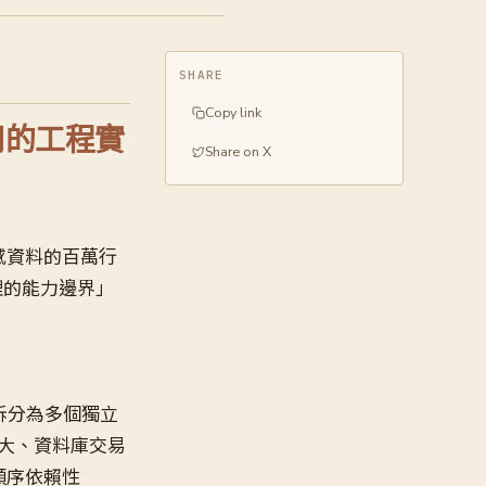
SHARE
Copy link
石應用的工程實
Share on X
感資料的百萬行
理的能力邊界」
劃拆分為多個獨立
規模龐大、資料庫交易
順序依賴性