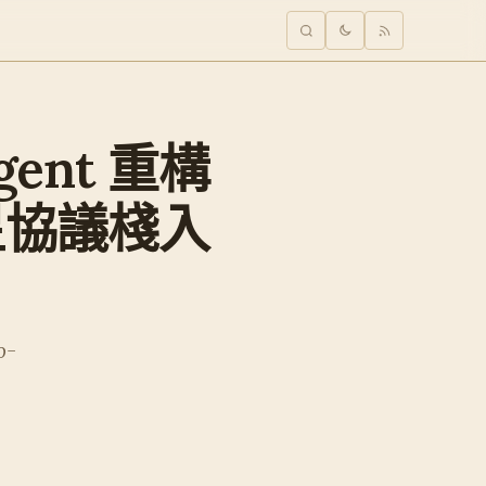
Agent 重構
 衛星協議棧入
o-