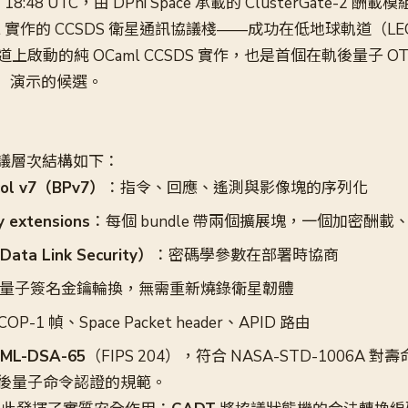
日 18:48 UTC，由 DPhi Space 承載的 ClusterGate-2 酬
ml 實作的 CCSDS 衛星通訊協議棧——成功在低地球軌道（L
啟動的純 OCaml CCSDS 實作，也是首個在軌後量子 OTA
ying）演示的候選。
作的協議層次結構如下：
col v7（BPv7）
：指令、回應、遙測與影像塊的序列化
y extensions
：每個 bundle 帶兩個擴展塊，一個加密酬載
ata Link Security）
：密碼學參數在部署時協商
量子簽名金鑰輪換，無需重新燒錄衛星韌體
P-1 幀、Space Packet header、APID 路由
ML-DSA-65
（FIPS 204），符合 NASA-STD-1006A 對
後量子命令認證的規範。