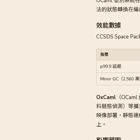
OCaml 型別系
法的狀態轉換在編
效能數據
CCSDS Space P
指標
p99.9 延遲
Minor GC（2,560
OxCaml
（OCam
料競態偵測）等擴
映像部署，靜態連結，大小
上。