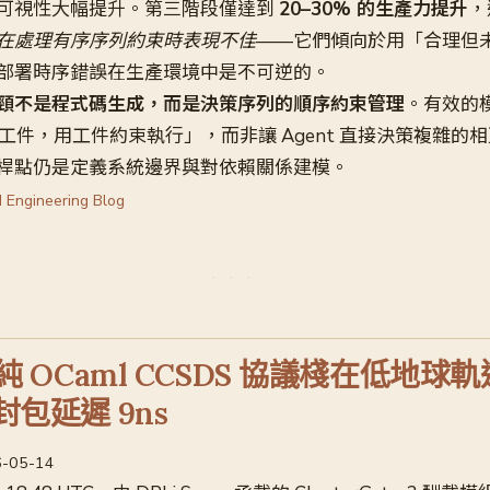
可視性大幅提升。第三階段僅達到
20–30% 的生產力提升
，
nt 在處理有序序列約束時表現不佳
——它們傾向於用「合理但
部署時序錯誤在生產環境中是不可逆的。
頸不是程式碼生成，而是決策序列的順序約束管理
。有效的
定性工件，用工件約束執行」，而非讓 Agent 直接決策複雜的
桿點仍是定義系統邊界與對依賴關係建模。
 Engineering Blog
s：純 OCaml CCSDS 協議棧在低地
 封包延遲 9ns
26-05-14