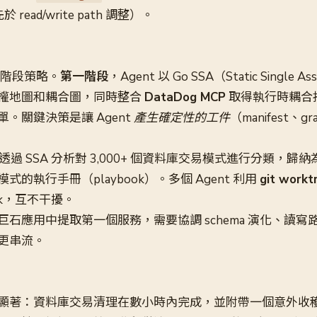
 read/write path 調整）。
用三階段策略。
第一階段
，Agent 以 Go SSA（Static Single 
權地圖和耦合圖，同時整合
DataDog MCP
取得執行時耦合
。關鍵決策是讓 Agent
產生確定性的工件
（manifest、
t 透過 SSA 分析對 3,000+ 個資料庫交易模式進行分類，
的執行手冊（playbook）。多個 Agent 利用
git workt
ook，互不干擾。
巨石應用中提取第一個服務，需要協調 schema 演化、讀寫
更串流。
顯著：資料庫交易清理在數小時內完成，並附帶一個意外收穫——