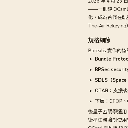
2026 年 4 月 23 
——一個純 OCa
化，成為首個在軌道上
The-Air Reke
規格細節
Borealis 實
Bundle Proto
BPSec securit
SDLS（Space D
OTAR
：支援後
下層：CFDP、CO
後量子密碼學選用
衛星任務強制使用