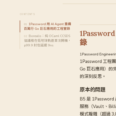
CONTENTS
1Password 用 AI Agent 重構
百萬行 Go 巨石應用的工程實錄
1Passwo
Borealis：純 OCaml CCSDS
錄
協議棧在低地球軌道首次開機，
p99.9 封包延遲 9ns
1Password Engineeri
1Password 工程
Go 巨石應用）
的深刻反思。
原本的問題
B5 是 1Pas
服務（Vault、Bi
模式複雜（超過 3,