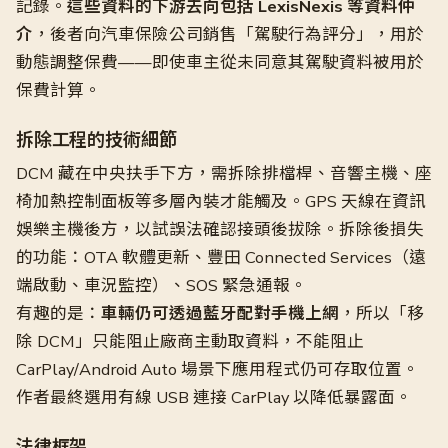
記錄。
這些資料的下游去向包括 LexisNexis 等資料仲
介
，後者向汽車保險公司銷售「駕駛行為評分」，用於
動態調整保費——即使車主從未同意其駕駛資料被用於
保費計算。
拆除工程的技術細節
DCM 藏在中央扶手下方，需拆除排檔桿、音響主機、座
椅加熱控制面板等多層內裝才能觸及。GPS 天線在資訊
娛樂主機後方，以試誤法確認接頭後拔除。拆除後損失
的功能：OTA 軟體更新、豐田 Connected Services（遠
端啟動、車況監控）、SOS 緊急通報。
有趣的是：
車輛仍可透過藍牙配對手機上網
，所以「移
除 DCM」只能阻止廠商主動取資料，不能阻止
CarPlay/Android Auto 場景下應用程式仍可存取位置。
作者最終選用有線 USB 連接 CarPlay 以降低暴露面。
法律框架