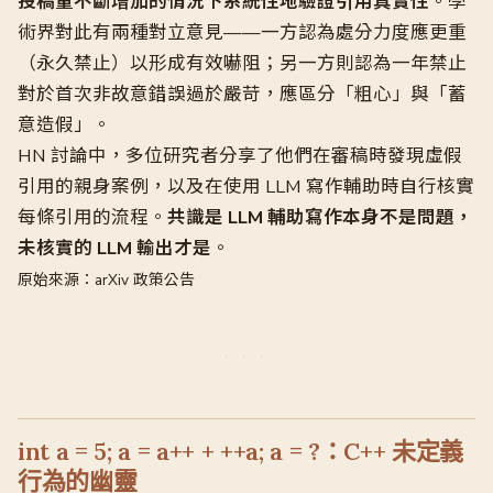
投稿量不斷增加的情況下系統性地驗證引用真實性
。學
術界對此有兩種對立意見——一方認為處分力度應更重
（永久禁止）以形成有效嚇阻；另一方則認為一年禁止
對於首次非故意錯誤過於嚴苛，應區分「粗心」與「蓄
意造假」。
HN 討論中，多位研究者分享了他們在審稿時發現虛假
引用的親身案例，以及在使用 LLM 寫作輔助時自行核實
每條引用的流程。
共識是 LLM 輔助寫作本身不是問題，
未核實的 LLM 輸出才是
。
原始來源：arXiv 政策公告
int a = 5; a = a++ + ++a; a = ?：C++ 未定義
行為的幽靈