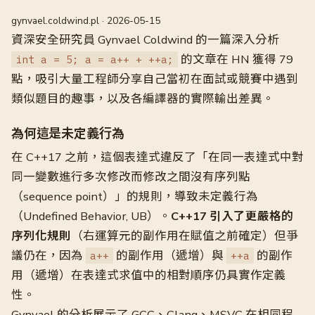
gynvael.coldwind.pl · 2026-05-15
資深安全研究員 Gynvael Coldwind 的一篇深入分析
的文章在 HN 獲得 79
int a = 5; a = a++ + ++a;
點，吸引大量工程師分享自己當初在面試或競賽中遇到
類似題目的趣事，以及各編譯器的實際輸出差異。
為何這是未定義行為
在 C++17 之前，這個表達式違反了「在同一表達式中對
同一變數進行多次修改而修改之間沒有序列點
（sequence point）」的規則，導致未定義行為
（Undefined Behavior, UB）。
C++17 引入了更嚴格的
序列化規則
（右運算元的副作用在賦值之前確定）但爭
議仍在，因為
的副作用（遞增）與
的副作
a++
++a
用（遞增）在表達式求值中的相對順序仍具實作定義
性。
Gynvael 的分析展示了 GCC、Clang、MSVC 在相同程