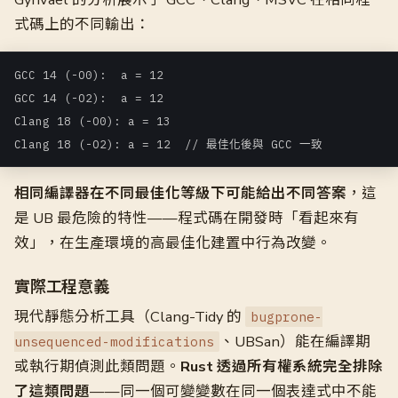
式碼上的不同輸出：
GCC 14 (-O0):  a = 12

GCC 14 (-O2):  a = 12

Clang 18 (-O0): a = 13

Clang 18 (-O2): a = 12  // 最佳化後與 GCC 一致
相同編譯器在不同最佳化等級下可能給出不同答案
，這
是 UB 最危險的特性——程式碼在開發時「看起來有
效」，在生產環境的高最佳化建置中行為改變。
實際工程意義
現代靜態分析工具（Clang-Tidy 的
bugprone-
、UBSan）能在編譯期
unsequenced-modifications
或執行期偵測此類問題。
Rust 透過所有權系統完全排除
了這類問題
——同一個可變變數在同一個表達式中不能