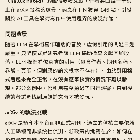
（hallucinated）的虛假參考文獻
，作者將面臨一年禁
止在 arXiv 投稿的處分。消息在 HN 獲得 146 點，引發
關於 AI 工具在學術寫作中使用邊界的廣泛討論。
問題背景
隨著 LLM 在學術寫作輔助的普及，虛假引用的問題日趨
嚴重。典型模式是研究者讓 LLM 協助撰寫文獻回顧段
落，LLM 捏造看似真實的引用（包含作者、期刊名稱、
卷號、頁碼，但對應的論文根本不存在）。
由於引用格
式看起來完全正常，在沒有逐筆核實的情況下難以發
現
。部分案例中，假引用甚至通過了同行評審，直到後
續讀者試圖找到原始論文時才被發現。
arXiv 的執法挑戰
arXiv 是預印本平台而非正式期刊，過去的稽核主要依賴
人工舉報而非系統性偵測。新政策的挑戰在於：
如何在