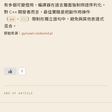
有多個可變借用，編譯器在語言層面強制保證序列化。
對 C++ 開發者而言，最佳實踐是把副作用操作
（
、
）限制在獨立語句中，避免與其他表達式
++
--
混合。
原始來源：
gynvael.coldwind.pl
0
END OF ARTICLE