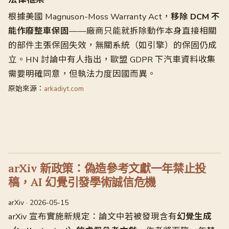
根據美國 Magnuson-Moss Warranty Act，
移除 DCM 不
能作廢整車保固
——廠商只能就拆除動作本身直接相關
的部件主張保固失效，無關系統（如引擎）的保固仍成
立。HN 討論中有人指出，歐盟 GDPR 下汽車資料收集
需要明確同意，但執法力度因國而異。
原始來源：
arkadiyt.com
arXiv 新政策：偽造參考文獻一年禁止投
稿，AI 幻覺引發學術誠信危機
arXiv · 2026-05-15
arXiv 宣布實施新規定：論文中若被發現含有
幻覺生成