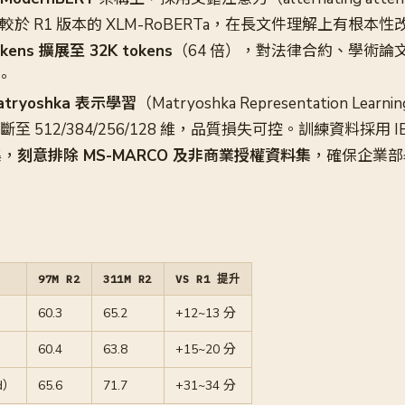
.0，相較於 R1 版本的 XLM-RoBERTa，在長文件理解上有根本
okens 擴展至 32K tokens
（64 倍），對法律合約、學術論
。
atryoshka 表示學習
（Matryoshka Representation Le
斷至 512/384/256/128 維，品質損失可控。訓練資料採用 I
集，
刻意排除 MS-MARCO 及非商業授權資料集
，確保企業部
97M R2
311M R2
VS R1 提升
60.3
65.2
+12~13 分
60.4
63.8
+15~20 分
d）
65.6
71.7
+31~34 分