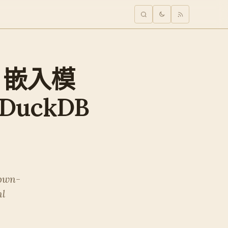
R2 嵌入模
DuckDB
down-
ml