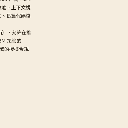
性改進。
上下文視
文、長篇代碼檔
arning），允許在推
BM 策管的
署的授權合規