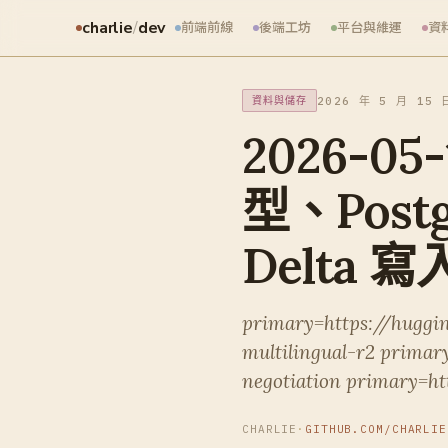
charlie
/
dev
前端前線
後端工坊
平台與維運
資
2026 年 5 月 15 
資料與儲存
2026-05
型、Post
Delta 寫
primary=https://huggi
multilingual-r2 prima
negotiation primary=ht
CHARLIE
·
GITHUB.COM/CHARLIE