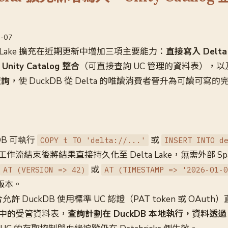
5-07
lta Lake 擴充在近期更新中增加三項主要能力：
直接寫入 Delt
s Unity Catalog 整合
（可直接查詢 UC 管理的資料表），以
查詢
，使 DuckDB 從 Delta 的唯讀消費者晉升為可讀可寫的完整 
DB 可執行
或
COPY t TO 'delta://...'
INSERT INTO d
流結束後將結果直接持久化至 Delta Lake，無需外部 Sp
或
AT (VERSION => 42)
AT (TIMESTAMP => '2026-01-0
務版本。
g 整合允許 DuckDB 使用標準 UC 認證（PAT token 或 OAut
工作區中的受管資料表，
查詢計劃在 DuckDB 本地執行，資料透過 Pr