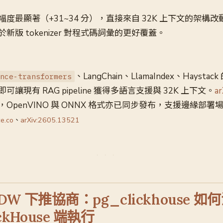
度最顯著（+31~34 分），直接來自 32K 上下文的架構
版 tokenizer 對程式碼詞彙的更好覆蓋。
、LangChain、LlamaIndex、Hayst
nce-transformers
即可讓現有 RAG pipeline 獲得多語言支援與 32K 上下文。
ar
OpenVINO 與 ONNX 格式亦已同步發布，支援邊緣部署
e.co
、
arXiv:2605.13521
s FDW 下推協商：pg_clickhouse 
ickHouse 端執行