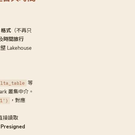
a 格式
（不再只
及
時間旅行
Lakehouse
等
elta_table
ark 叢集中介。
，對應
1')
h）直接讀取
esigned