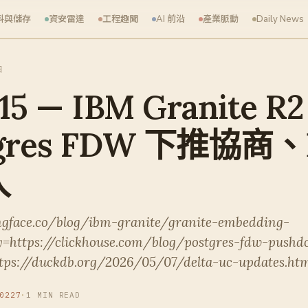
料與儲存
資安雷達
工程趣聞
AI 前沿
產業脈動
Daily News
日
-15 — IBM Granite 
gres FDW 下推協商、
入
ngface.co/blog/ibm-granite/granite-embedding-
ry=https://clickhouse.com/blog/postgres-fdw-push
tps://duckdb.org/2026/05/07/delta-uc-updates.ht
0227
·
1 MIN READ