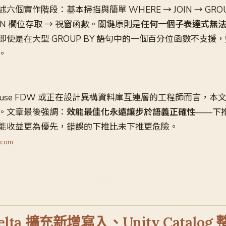
個實作階段：基本掃描與簡單 WHERE → JOIN → GROUP
ON 欄位存取 → 視窗函數。關鍵原則是
任何一個子表達式無
即使是在大型 GROUP BY 語句中的一個百分位函數不支援
。
ckhouse FDW 或正在設計異構資料庫互連層的工程師而言，
。文章最後強調：
效能最佳化永遠讓步於語義正確性
——下
能收益更為優先，錯誤的下推比未下推更危險。
.com
Delta 擴充新增寫入、Unity Catalo