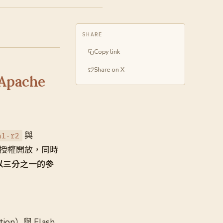
SHARE
Copy link
Share on X
pache
與
al-r2
0 授權開放，同時
上以三分之一的參
on）與 Flash