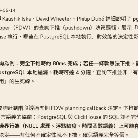
26-05-14
 Kaushik Iska、David Wheeler、Philip Dubé 詳細說明了
p
a Wrapper（FDW）的查詢下推（pushdown）決策邏輯，展示「
House 執行、哪些在 PostgreSQL 本地執行」對效能的決定性
詢為例：
完全下推時約 80ms 完成；若任一條款無法下推，需從 
stgreSQL 本地過濾，耗時可達 4 分鐘
。查詢下推並非「有
用」的生死線。
e 在查詢計劃階段透過五個 FDW planning callback 決定
言語義的協商：PostgreSQL 與 ClickHouse 的 SQL 並
邊界行為（NULL 處理、浮點精度、時間函數語義）上可能
決定——有任何不確定性就不下推，確保語義完全等價。