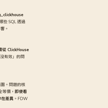
g_clickhouse
哪些 SQL 透過
影響。
ClickHouse
沒有效」的問
可下推範圍。問題的核
不完全等價，
即使看
存在差異
。FDW