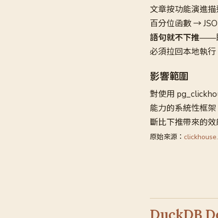
文章按功能演進描述六
百分位函數 → JS
語句就不下推
——
必須拉回本地執行
影響範圍
對使用 pg_cli
能力的系統性框架
斷比下推帶來的效
原始來源：
clickhouse
DuckDB 