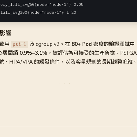
ory_full_avg60{node="node-1"} 0.08

_full_avg300{node="node-1"} 1.20
影響
l 啟用
及 cgroup v2。
在 80+ Pod 密度的驗證測試中，k
psi=1
層開銷 0.9%–3.1%
，被評估為可接受的生產負擔。PSI G
、HPA/VPA 的觸發條件，以及容量規劃的長期趨勢追蹤