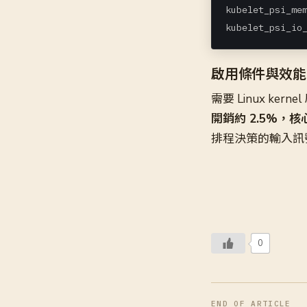
kubelet_psi_mem
kubelet_psi_io
啟用條件與效能
需要 Linux kerne
開銷約 2.5%，核心
排程決策的輸入訊號
0
END OF ARTICLE