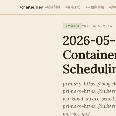
charlie
/
dev
前端前線
後端工坊
平台與維運
資
2026 年 5 月 14 
平台與維運
2026-05-
Containe
Schedul
primary=https://blog.c
primary=https://kuber
workload-aware-schedu
primary=https://kuber
metrics-ga/