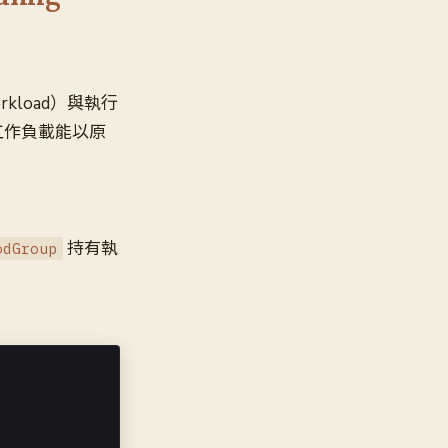
kload）與執行
的工作負載能以原
持有執
odGroup