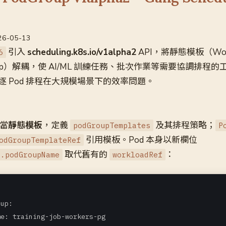
026-05-13
引入
scheduling.k8s.io/v1alpha2
API，將靜態模板（Wor
6
oup）解耦，使 AI/ML 訓練任務、批次作業等需要協調排程
 Pod 排程在大規模場景下的效率問題。
當
靜態模板
，定義
及其排程策略；
podGroupTemplates
P
引用模板。Pod 本身以新欄位
odGroupTemplateRef
取代舊有的
：
p.podGroupName
workloadRef
up:

me: training-job-workers-pg