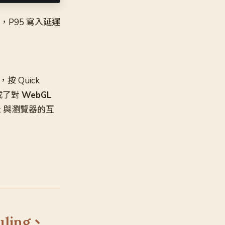
超時，P95 寫入延遲
按 Quick
完成了對
WebGL
nt 與瀏覽器的互
uling、