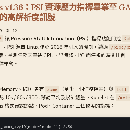
tes v1.36：PSI 資源壓力指標畢業至 
的高解析度訊號
026-05-12
讓
Pressure Stall Information（PSI）
指標功能門控
6
Ku
PSI 源自 Linux 核心 2018 年引入的機制，透過
/proc/p
壓力檔案，量測任務因等待 CPU、記憶體、I/O 而停頓的時間比
供預警。
emory、I/O）各有
（至少一個任務阻塞）與
some
full
0s / 60s / 300s 移動平均及累計總量。Kubelet 在
/met
eus 格式暴露節點、Pod、Container 三個粒度的指標：
_some_avg10{node="node-1"} 2.50
