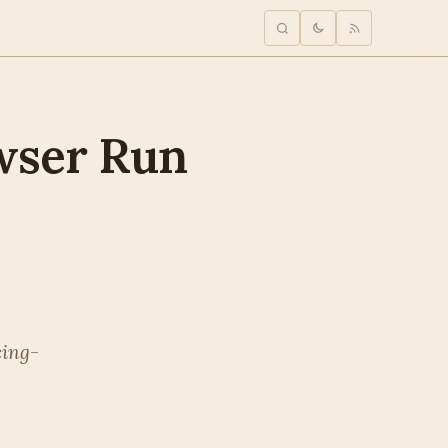
wser Run
cing-