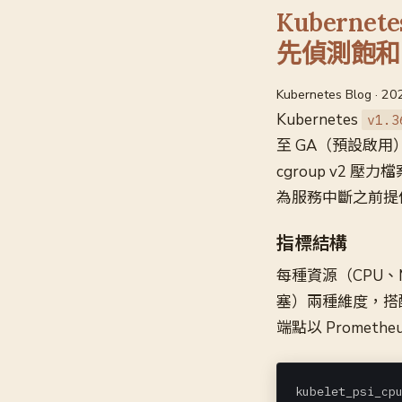
Kuberne
先偵測飽和
Kubernetes Blog · 2
Kubernetes
v1.3
至 GA（預設啟用）。
cgroup v2 
為服務中斷之前提
指標結構
每種資源（CPU、M
塞）兩種維度，搭配 1
端點以 Prometh
kubelet_psi_cpu