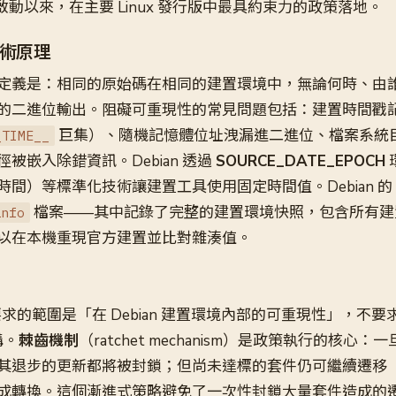
年啟動以來，在主要 Linux 發行版中最具約束力的政策落地。
術原理
定義是：相同的原始碼在相同的建置環境中，無論何時、由
的二進位輸出。阻礙可重現性的常見問題包括：建置時間戳
巨集）、隨機記憶體位址洩漏進二進位、檔案系統
_TIME__
被嵌入除錯資訊。Debian 透過
SOURCE_DATE_EPOCH
間）等標準化技術讓建置工具使用固定時間值。Debian 的
檔案——其中記錄了完整的建置環境快照，包含所有建
info
以在本機重現官方建置並比對雜湊值。
此次要求的範圍是「在 Debian 建置環境內部的可重現性」，不
構。
棘齒機制
（ratchet mechanism）是政策執行的核心
其退步的更新都將被封鎖；但尚未達標的套件仍可繼續遷移
成轉換。這個漸進式策略避免了一次性封鎖大量套件造成的