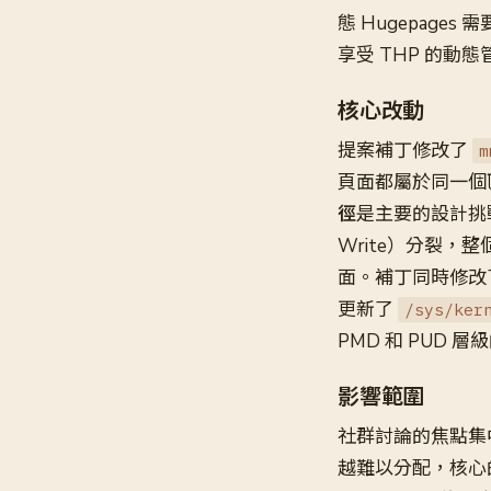
態 Hugepag
享受 THP 的
核心改動
提案補丁修改了
m
頁面都屬於同一個匿
徑
是主要的設計挑戰
Write）分裂，整
面。補丁同時修改
更新了
/sys/ker
PMD 和 PUD 層
影響範圍
社群討論的焦點集
越難以分配，核心的