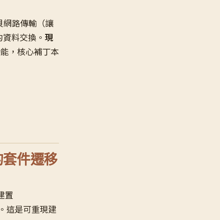
貝網路傳輸（讓
之間的資料交換。
現
用此功能，核心補丁本
的套件遷移
建置
g 分支。這是可重現建