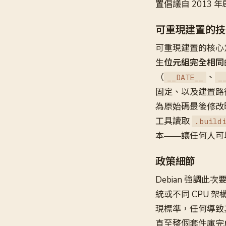
置倡議自 2013 
可重現建置的技
可重現建置的核心
生
位元組完全相同
（
、
__DATE__
_
固定、以及建置路徑
為原始碼最後修改時
工具讀取
.build
本——讓任何人可
政策細節
Debian 強調
統或不同 CPU 架
現標準，任何導致
直至整個套件庫完