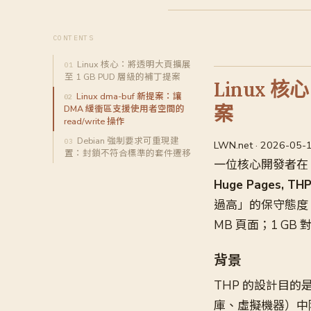
CONTENTS
Linux 核心：將透明大頁擴展
至 1 GB PUD 層級的補丁提案
Linux 
Linux dma-buf 新提案：讓
案
DMA 緩衝區支援使用者空間的
read/write 操作
Debian 強制要求可重現建
LWN.net · 2026-05-
置：封鎖不符合標準的套件遷移
一位核心開發者在 20
Huge Pages, TH
過高」的保守態度。目前
MB 頁面；1 GB 
背景
THP 的設計目的
庫、虛擬機器）中降