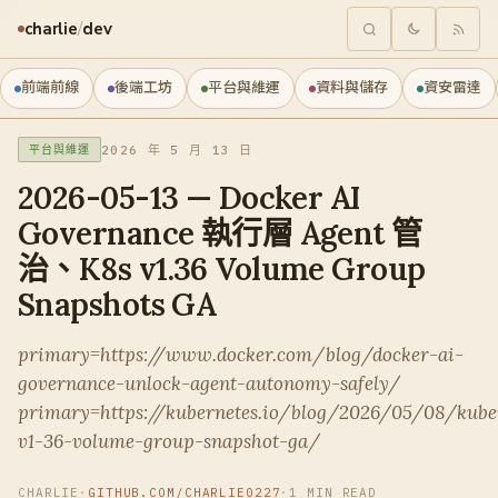
charlie
/
dev
前端前線
後端工坊
平台與維運
資料與儲存
資安雷達
2026 年 5 月 13 日
平台與維運
2026-05-13 — Docker AI
Governance 執行層 Agent 管
治、K8s v1.36 Volume Group
Snapshots GA
primary=https://www.docker.com/blog/docker-ai-
governance-unlock-agent-autonomy-safely/
primary=https://kubernetes.io/blog/2026/05/08/kube
v1-36-volume-group-snapshot-ga/
CHARLIE
·
GITHUB.COM/CHARLIE0227
·
1 MIN READ