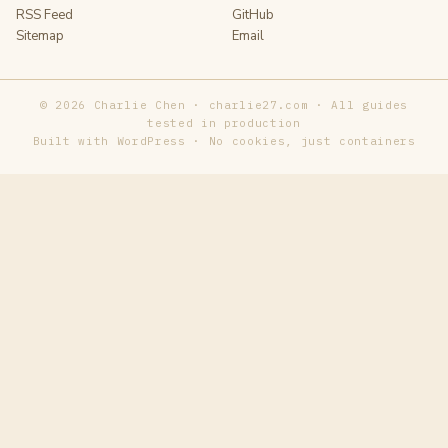
RSS Feed
GitHub
Sitemap
Email
© 2026 Charlie Chen · charlie27.com · All guides
tested in production
Built with WordPress · No cookies, just containers