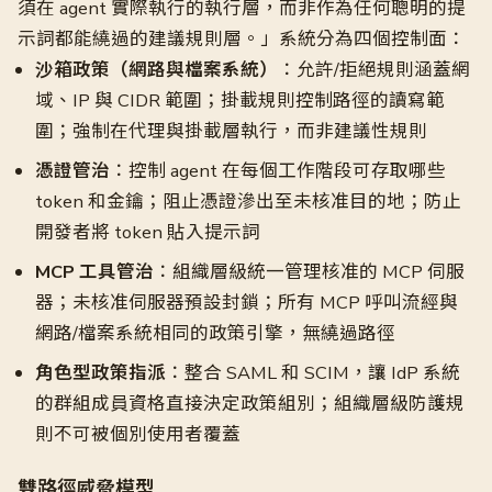
須在 agent 實際執行的執行層，而非作為任何聰明的提
示詞都能繞過的建議規則層。」系統分為四個控制面：
沙箱政策（網路與檔案系統）
：允許/拒絕規則涵蓋網
域、IP 與 CIDR 範圍；掛載規則控制路徑的讀寫範
圍；強制在代理與掛載層執行，而非建議性規則
憑證管治
：控制 agent 在每個工作階段可存取哪些
token 和金鑰；阻止憑證滲出至未核准目的地；防止
開發者將 token 貼入提示詞
MCP 工具管治
：組織層級統一管理核准的 MCP 伺服
器；未核准伺服器預設封鎖；所有 MCP 呼叫流經與
網路/檔案系統相同的政策引擎，無繞過路徑
角色型政策指派
：整合 SAML 和 SCIM，讓 IdP 系統
的群組成員資格直接決定政策組別；組織層級防護規
則不可被個別使用者覆蓋
雙路徑威脅模型