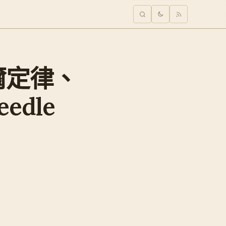
摩爾定律、
edle