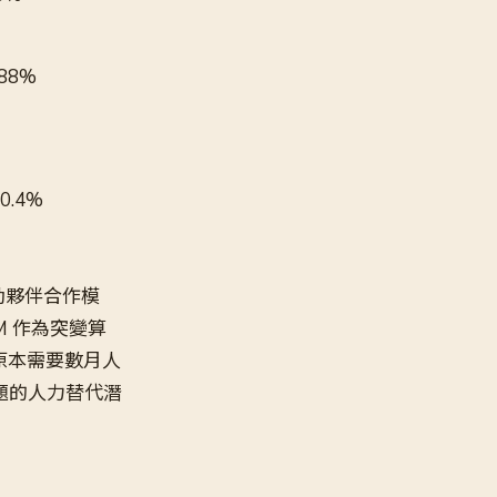
88%
0.4%
在推動夥伴合作模
LLM 作為突變算
原本需要數月人
問題的人力替代潛