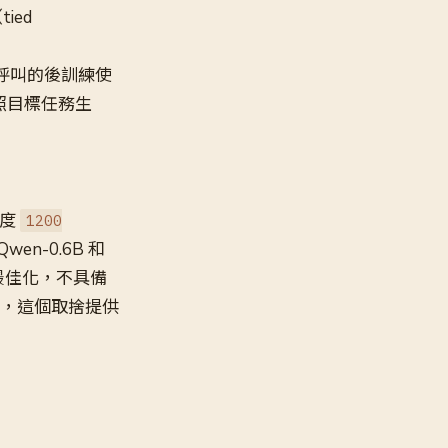
ied
對函數呼叫的後訓練使
 依照目標任務生
速度
1200
en-0.6B 和
由最佳化，不具備
用，這個取捨提供