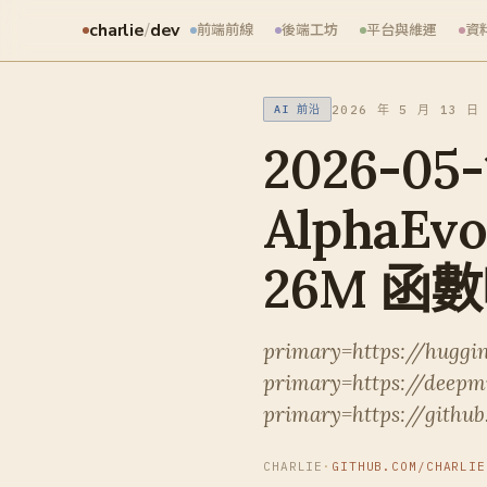
charlie
/
dev
前端前線
後端工坊
平台與維運
資
2026 年 5 月 13 日
AI 前沿
2026-0
AlphaE
26M 函
primary=https://huggi
primary=https://deepm
primary=https://githu
CHARLIE
·
GITHUB.COM/CHARLIE