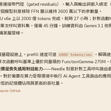
差連接帶門控（gated residuals），輸入與輸出詞嵌入綁定（t
）。整個模型刻意移除 FFN 層以維持 2600 萬以下的參數量。
TPU v6e 上以 2000 億 tokens 完成，耗時 27 小時；針
ns 的單次呼叫資料集，僅需 45 分鐘。訓練資料由 Gemini 3.1
識蒸餾管線。
推理基礎設施上，prefill 速度可達
，解碼
6000 tokens/sec
次函數呼叫基準上優於同量級的 FunctionGemma-270M、Qw
代價是喪失通用對話能力
——Needle 刻意針對工具呼叫路
對於需要在算力受限環境中執行 AI Agent 工具路由的應
 更低的記憶體佔用與更高的吞吐量。
mpute GitHub