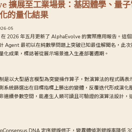
volve 擴展至工業場景：基因體學、量
化的量化結果
2026-05
ind 在 2026 年五月更新了 AlphaEvolve 的實際應用報告。這個以
計 Agent 最初以在純數學問題上突破已知最佳解聞名，此
量化成果，標誌著從展示場景進入生產部署週期。
ve 的機制是以大型語言模型為突變操作算子，對演算法的程式碼
測系統篩選出在目標指標上勝出的變體，反覆迭代形成演化
非連續參數空間，能產生人類可讀且可驗證的演算法設計，
epConsensus DNA 定序錯誤修正，變異體偵測錯誤率降低 3