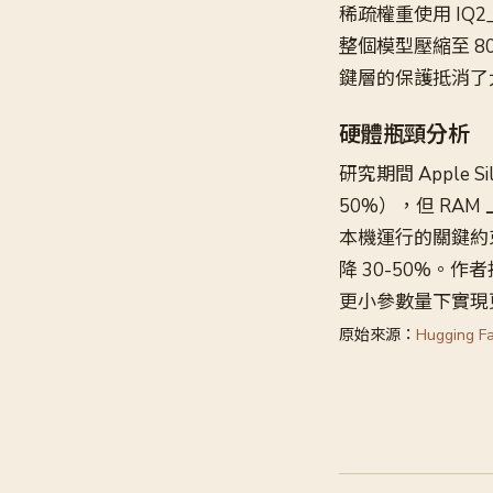
稀疏權重使用 IQ2
整個模型壓縮至 80
鍵層的保護抵消了大
硬體瓶頸分析
研究期間 Apple Si
50%），但 RAM
本機運行的關鍵約束。
降 30-50%。作者
更小參數量下實現
原始來源：
Hugging F