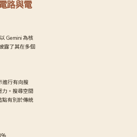
子電路與電
 Gemini 為核
次披露了其在多個
表示進行有向搜
壓力。搜尋空間
這點有別於傳統
0%