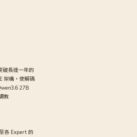
突破長達一年的
MoE 架構，使解碼
wen3.6 27B
理調教
各 Expert 的