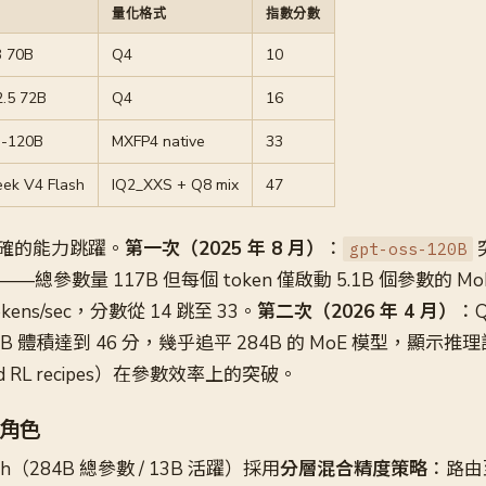
量化格式
指數分數
3 70B
Q4
10
.5 72B
Q4
16
s-120B
MXFP4 native
33
ek V4 Flash
IQ2_XXS + Q8 mix
47
確的能力跳躍。
第一次（2025 年 8 月）
：
gpt-oss-120B
—總參數量 117B 但每個 token 僅啟動 5.1B 個參數的 
okens/sec，分數從 14 跳至 33。
第二次（2026 年 4 月）
：Q
15 GB 體積達到 46 分，幾乎追平 284B 的 MoE 模型，顯示推
uned RL recipes）在參數效率上的突破。
角色
lash（284B 總參數 / 13B 活躍）採用
分層混合精度策略
：路由至