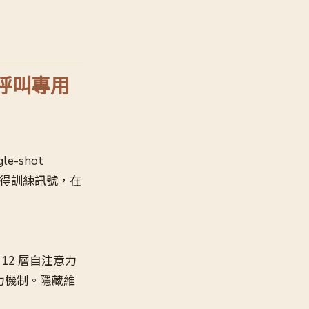
函數呼叫專用
e-shot
 蒸餾取得訓練訊號，在
12 層自注意力
意力機制。隱藏維
用