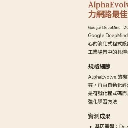
AlphaE
力網路最佳
Google DeepMind · 
Google DeepM
心的演化式程式設
工業場景中的具體
規格細節
AlphaEvol
尋，再由自動化評
是
符號化程式碼
而
強化學習方法。
實測成果
基因體學
：De