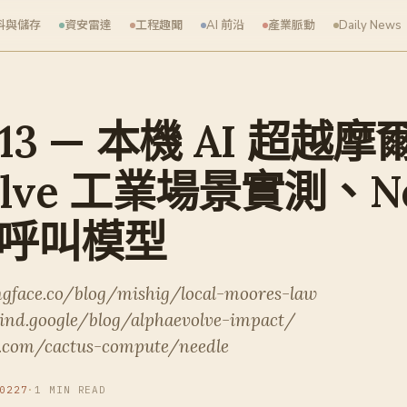
料與儲存
資安雷達
工程趣聞
AI 前沿
產業脈動
Daily News
5-13 — 本機 AI 超越
volve 工業場景實測、Ne
數呼叫模型
ngface.co/blog/mishig/local-moores-law
ind.google/blog/alphaevolve-impact/
b.com/cactus-compute/needle
0227
·
1 MIN READ