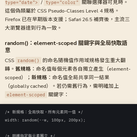
/
關聯選擇器可見時。
type="date">
type="color"
這個偽類屬於 CSS Pseudo-Classes Level 4 規格。
Firefox 已在早期版本支援；Safari 26.5 補齊後，主流三
大瀏覽器達到行為一致。
random()：element-scoped 關鍵字與全局快取語
意
CSS
的命名隨機值作用域規格發生重大翻
random()
轉。
舊規格
：命名值每個元素各自獨立產生（element-
scoped）；
新規格
：命名值全局共享同一結果
（globally cached）。若仍需舊行為，需明確加上
關鍵字：
element-scoped
/* 新規格：全局快取，所有元素同一值 */

width: random(--w, 100px, 200px);

/* 明確指定每元素獨立 */
