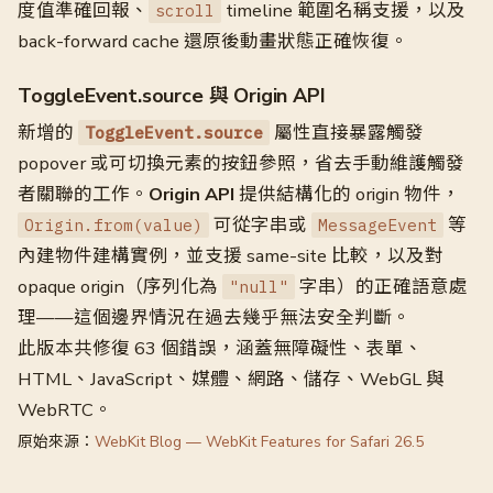
度值準確回報、
timeline 範圍名稱支援，以及
scroll
back-forward cache 還原後動畫狀態正確恢復。
ToggleEvent.source 與 Origin API
新增的
屬性直接暴露觸發
ToggleEvent.source
popover 或可切換元素的按鈕參照，省去手動維護觸發
者關聯的工作。
Origin API
提供結構化的 origin 物件，
可從字串或
等
Origin.from(value)
MessageEvent
內建物件建構實例，並支援 same-site 比較，以及對
opaque origin（序列化為
字串）的正確語意處
"null"
理——這個邊界情況在過去幾乎無法安全判斷。
此版本共修復 63 個錯誤，涵蓋無障礙性、表單、
HTML、JavaScript、媒體、網路、儲存、WebGL 與
WebRTC。
原始來源：
WebKit Blog — WebKit Features for Safari 26.5