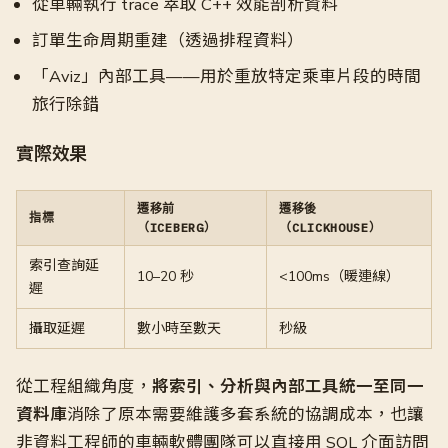
從車輛執行 trace 萃取 C++ 效能剖析資料
訂單生命周期重建（透過排程資料）
「Aviz」內部工具——用於重放特定乘車片段的時間
旅行除錯
實際效果
遷移前
遷移後
指標
（ICEBERG）
（CLICKHOUSE）
索引查詢延
10–20 秒
<100ms（暖連線）
遲
攝取延遲
數小時至數天
秒級
從工程組織角度，
將索引、分析與內部工具統一至同一
資料庫
消除了原本需要維護多套系統的協調成本，也讓
非資料工程師的車輛軟體團隊可以直接用 SQL 介面訪問