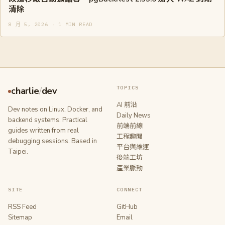
清除
8 月 5, 2026 · 1 MIN READ
TOPICS
charlie
/
dev
AI 前沿
Dev notes on Linux, Docker, and
Daily News
backend systems. Practical
前端前線
guides written from real
工程趣聞
debugging sessions. Based in
平台與維運
Taipei.
後端工坊
產業脈動
SITE
CONNECT
RSS Feed
GitHub
Sitemap
Email