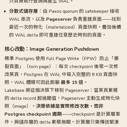
只負責執行查詢與產生 WAL。
分散式儲存層
：由 Paxos quorum 的 safekeeper 接收
WAL 串流，以及
Pageserver
負責重建頁面——找到
最近一次的物化（materialized）頁面快照，疊加後續
的 WAL delta 即可重建任意歷史時刻的頁面。
核心改動：Image Generation Pushdown
標準 Postgres 使用 Full Page Write（FPW）防止「撕
裂頁面」（torn page）：每次 checkpoint 後第一次修
改某頁，Postgres 在 WAL 中寫入完整的 8 KB 頁面快
照，WAL 體積可因此膨脹
最多 15 倍
。
Lakebase 將這個決策下移到 Pageserver：當某頁累積
的 delta record 超過閾值，Pageserver 主動生成物化快
照（image）。
決策依據是實際修改次數，而非
Postgres checkpoint 週期
——checkpoint 是計算層事
件，與儲存層的 delta 累積無關。計算層只需傳送緊湊