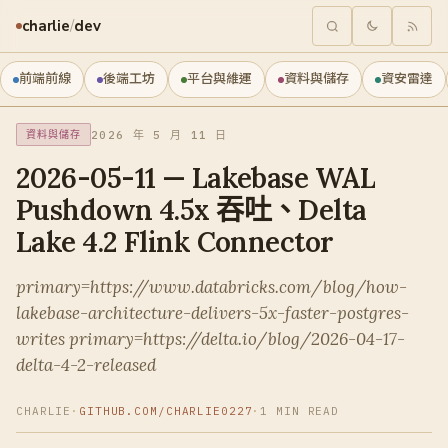
charlie
/
dev
前端前線
後端工坊
平台與維運
資料與儲存
資安雷達
2026 年 5 月 11 日
資料與儲存
2026-05-11 — Lakebase WAL
Pushdown 4.5x 吞吐、Delta
Lake 4.2 Flink Connector
primary=https://www.databricks.com/blog/how-
lakebase-architecture-delivers-5x-faster-postgres-
writes primary=https://delta.io/blog/2026-04-17-
delta-4-2-released
CHARLIE
·
GITHUB.COM/CHARLIE0227
·
1 MIN READ