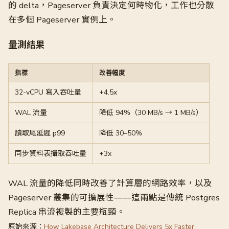
的 delta，Pageserver 負責決定何時物化，工作也分散
在多個 Pageserver 實例上。
量測結果
指標
改善幅度
32-vCPU 寫入吞吐量
+4.5x
WAL 流量
降低 94%（30 MB/s → 1 MB/s）
讀取尾延遲 p99
降低 30–50%
同步資料表攝取吞吐量
+3x
WAL 流量的降低同時改善了計算層的網路效率，以及
Pageserver 叢集的可擴展性——這兩點是傳統 Postgres
Replica 串流複製的主要瓶頸。
原始來源：
How Lakebase Architecture Delivers 5x Faster