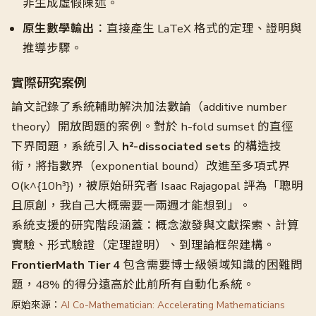
非生成虛假陳述。
原生數學輸出
：直接產生 LaTeX 格式的定理、證明與
推導步驟。
實際研究案例
論文記錄了系統輔助解決加法數論（additive number
theory）開放問題的案例。對於 h-fold sumset 的直徑
下界問題，系統引入
h²-dissociated sets
的構造技
術，將指數界（exponential bound）改進至多項式界
O(k^{10h³})，被原始研究者 Isaac Rajagopal 評為「聰明
且原創，我自己大概需要一兩週才能想到」。
系統支援的研究階段涵蓋：概念激發與文獻探索、計算
實驗、形式驗證（定理證明）、到理論框架建構。
FrontierMath Tier 4
包含需要博士級領域知識的困難問
題，48% 的得分遠高於此前所有自動化系統。
原始來源：
AI Co-Mathematician: Accelerating Mathematicians