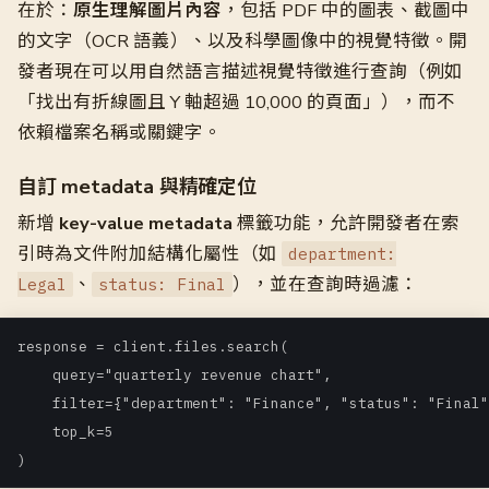
在於：
原生理解圖片內容
，包括 PDF 中的圖表、截圖中
的文字（OCR 語義）、以及科學圖像中的視覺特徵。開
發者現在可以用自然語言描述視覺特徵進行查詢（例如
「找出有折線圖且 Y 軸超過 10,000 的頁面」），而不
依賴檔案名稱或關鍵字。
自訂 metadata 與精確定位
新增
key-value metadata
標籤功能，允許開發者在索
引時為文件附加結構化屬性（如
department:
、
），並在查詢時過濾：
Legal
status: Final
response = client.files.search(

    query="quarterly revenue chart",

    filter={"department": "Finance", "status": "Final"
    top_k=5

)