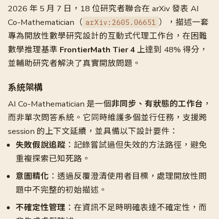
2026 年 5 月 7 日，18 位研究者聯合在 arXiv 發表 AI
Co-Mathematician（
），描述一套
arXiv:2605.06651
專為開放性數學研究設計的互動式代理工作台，在困難
數學推理基準
FrontierMath Tier 4
上達到 48% 得分，
並輔助研究者解決了真實開放問題。
系統架構
AI Co-Mathematician 是一個
非同步、有狀態的工作台
，
而非單次問答系統。它同時維護多個並行任務，支援跨
session 的上下文延續，並具備以下設計要件：
失敗假說追蹤
：記錄嘗試過但失效的方法路徑，避免
重複探索已知死路。
意圖精化
：透過反覆澄清使用者目標，處理開放性問
題中不完整的初始描述。
不確定性管理
：在資訊不足時明確表達不確定性，而