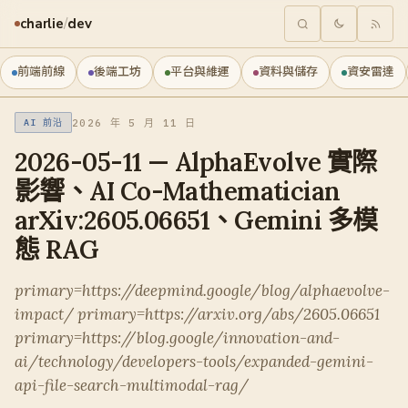
charlie
/
dev
前端前線
後端工坊
平台與維運
資料與儲存
資安雷達
2026 年 5 月 11 日
AI 前沿
2026-05-11 — AlphaEvolve 實際
影響、AI Co-Mathematician
arXiv:2605.06651、Gemini 多模
態 RAG
primary=https://deepmind.google/blog/alphaevolve-
impact/ primary=https://arxiv.org/abs/2605.06651
primary=https://blog.google/innovation-and-
ai/technology/developers-tools/expanded-gemini-
api-file-search-multimodal-rag/