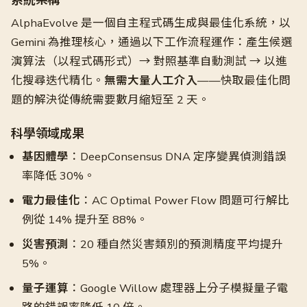
系統架構
AlphaEvolve 是一個自主程式碼生成與最佳化系統，以
Gemini 為推理核心，通過以下工作流程運作：產生候選
演算法（以程式碼形式）→ 對照基準自動測試 → 以進
化搜尋迭代精化。
無需大量人工介入
——快取最佳化問
題的解決從傳統需要數月縮短至 2 天。
科學領域成果
基因體學
：DeepConsensus DNA 定序變異偵測錯誤
率降低 30%。
電力最佳化
：AC Optimal Power Flow 問題可行解比
例從 14% 提升至 88%。
災害預測
：20 種自然災害類別的預測精度平均提升
5%。
量子運算
：Google Willow 處理器上分子模擬量子電