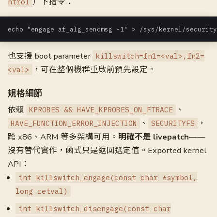
）下指令：
ntrol
echo "engage af_alg_sendmsg -1" > /sys/kernel/security
也支援 boot parameter
killswitch=fn1=<val>,fn2=
，可在整個機群重啟前預先設定。
<val>
規格細節
依賴
、
KPROBES && HAVE_KPROBES_ON_FTRACE
、
，
HAVE_FUNCTION_ERROR_INJECTION
SECURITYFS
跨 x86、ARM 等多架構可用。
明確不是 livepatch
——
沒有替代實作，函式只是返回選定值。Exported kernel
API：
int killswitch_engage(const char *symbol,
long retval)
int killswitch_disengage(const char