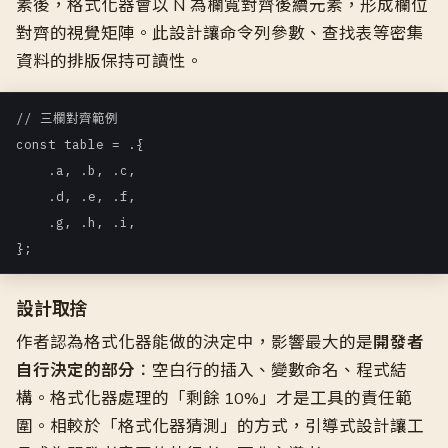
素後，格式化器會以 N 為欄寬對齊後續元素，形成欄位
對齊的視覺矩陣。此設計讓命令列參數、查找表等密集
資料的排版保持可讀性。
// 三欄對齊範例

const table = .{

    .a, .b, .c,

    .d, .e, .f,

    .g, .h, .i,

};
設計取捨
作者認為格式化器能做的決定中，影響最大的是
開發者
自行決定的部分
：空白行的插入、變數命名、程式結
構。格式化器處理的「剩餘 10%」才是工具的責任範
圍。相較於「格式化器猜測」的方式，引導式設計讓工