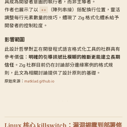
具成為開發者意圖的執行者，而非主導者。
作者也展示了以
（陣列串接）搭配換行位置，靈活
++
調整每行元素數量的技巧，體現了 Zig 格式化體系給予
開發者的控制粒度。
影響範圍
此設計哲學對正在開發程式語言格式化工具的社群具有
參考價值：
明確的引導訊號比模糊的推斷更能建立長期
信任
。Zig 社群目前仍在討論部分邊緣案例的格式規
則，此文為相關討論提供了設計原則的基礎。
原始來源：
matklad.github.io
Linux 核心 killswitch：漏洞揭露到部署修