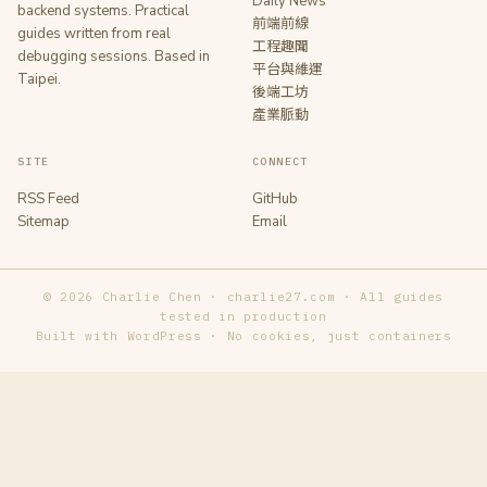
Daily News
backend systems. Practical
前端前線
guides written from real
工程趣聞
debugging sessions. Based in
平台與維運
Taipei.
後端工坊
產業脈動
SITE
CONNECT
RSS Feed
GitHub
Sitemap
Email
© 2026 Charlie Chen · charlie27.com · All guides
tested in production
Built with WordPress · No cookies, just containers